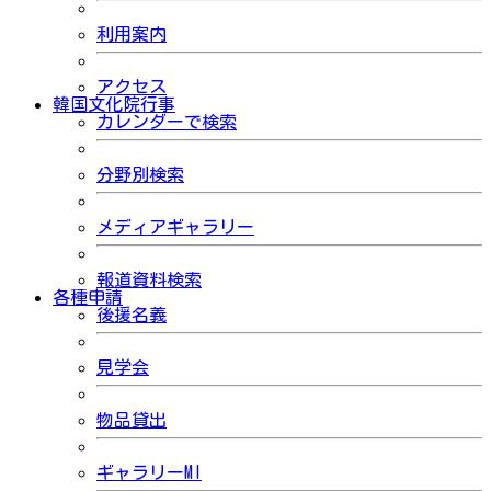
利用案内
アクセス
韓国文化院行事
カレンダーで検索
分野別検索
メディアギャラリー
報道資料検索
各種申請
後援名義
見学会
物品貸出
ギャラリーMI