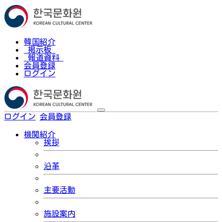
韓国紹介
掲示板
報道資料
会員登録
ログイン
ログイン
会員登録
한국어
機関紹介
挨拶
沿革
主要活動
施設案内