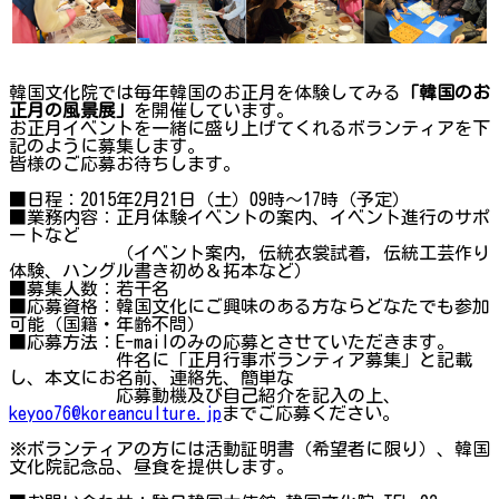
韓国文化院では毎年韓国のお正月を体験してみる
「韓国のお
正月の風景展」
を開催しています。
お正月イベントを一緒に盛り上げてくれるボランティアを下
記のように募集します。
皆様のご応募お待ちします。
■日程：2015年2月21日（土）09時〜17時（予定）
■業務内容：正月体験イベントの案内、イベント進行のサポ
ートなど
（イベント案内, 伝統衣裳試着, 伝統工芸作り
体験、ハングル書き初め＆拓本など）
■募集人数：若干名
■応募資格：韓国文化にご興味のある方ならどなたでも参加
可能（国籍・年齢不問）
■応募方法：E-mailのみの応募とさせていただきます。
件名に「正月行事ボランティア募集」と記載
し、本文にお名前、連絡先、簡単な
応募動機及び自己紹介を記入の上、
keyoo76@koreanculture.jp
までご応募ください。
※ボランティアの方には活動証明書（希望者に限り）、韓国
文化院記念品、昼食を提供します。