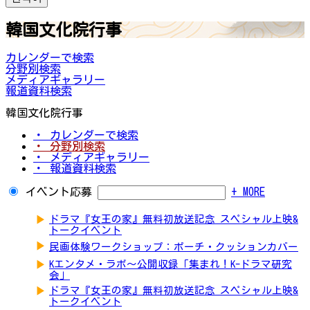
韓国文化院行事
カレンダーで検索
分野別検索
メディアギャラリー
報道資料検索
韓国文化院行事
・ カレンダーで検索
・ 分野別検索
・ メディアギャラリー
・ 報道資料検索
イベント応募
+ MORE
▶
ドラマ『女王の家』無料初放送記念 スペシャル上映&
トークイベント
▶
民画体験ワークショップ：ポーチ・クッションカバー
▶
Kエンタメ・ラボ～公開収録「集まれ！K-ドラマ研究
会」
▶
ドラマ『女王の家』無料初放送記念 スペシャル上映&
トークイベント