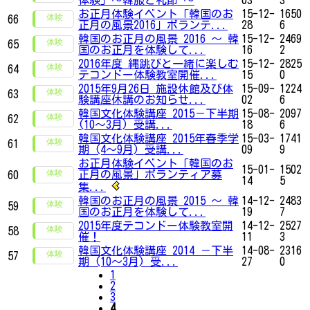
体験」～韓服と礼節 ～
03
3
お正月体験イベント「韓国のお
15-12-
1650
66
正月の風景2016」ボランテ...
28
6
韓国のお正月の風景 2016 ～ 韓
15-12-
2469
65
国のお正月を体験して...
16
2
2016年度 縄跳びと一緒に楽しむ
15-12-
2825
64
テコンドー体験教室開催...
15
0
2015年9月26日 施設休館及び体
15-09-
1224
63
験講座休講のお知らせ...
02
6
韓国文化体験講座 2015－下半期
15-08-
2097
62
(10～3月) 受講...
18
6
韓国文化体験講座 2015年春季学
15-03-
1741
61
期 (4～9月) 受講...
09
9
お正月体験イベント「韓国のお
15-01-
1502
正月の風景」ボランティア募
60
14
5
集...
韓国のお正月の風景 2015 ～ 韓
14-12-
2483
59
国のお正月を体験して...
19
7
2015年度テコンドー体験教室開
14-12-
2527
58
催！
11
3
韓国文化体験講座 2014 －下半
14-08-
2316
57
期 (10～3月) 受...
27
0
1
2
3
4