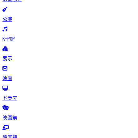
公演
K-POP
展示
映画
ドラマ
映画祭
韓国語