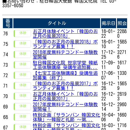
■お問い合わせ：駐日韓国大使館 韓国文化院 TEL 03-
3357-6050
番
タイトル
掲示日
照会
号
お正月体験イベント「韓国のお
18-01-
2288
76
正月の風景2018」
22
0
「韓国のお正月の風景2018」ボ
18-01-
1585
75
ランティア募集！！
10
2
2018年度無料テコンドー体験教
17-12-
3271
74
室開催
25
6
駐日韓国文化院 世宗学堂 韓紙
17-09-
1617
73
工芸体験講座 受講生追加募...
11
0
【七宝工芸体験講座】受講生追
17-06-
1330
72
加募集（終了）
07
1
「韓国のお正月の風景2017」ボ
16-12-
1565
71
ランティア募集！！
28
9
お正月体験イベント「韓国のお
16-12-
2819
70
正月の風景2017」
22
3
2017年度無料テコンドー体験教
16-12-
2960
69
室開催！
14
3
特別企画「サランバン 韓国文化
16-04-
1660
68
体験」～韓服と礼節 ～第...
06
0
特別企画「サランバン 韓国文化
16-03-
1716
67