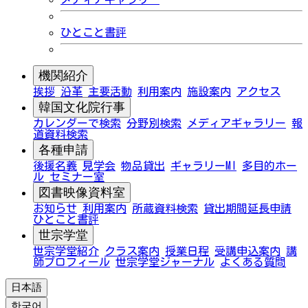
ひとこと書評
機関紹介
挨拶
沿革
主要活動
利用案内
施設案内
アクセス
韓国文化院行事
カレンダーで検索
分野別検索
メディアギャラリー
報
道資料検索
各種申請
後援名義
見学会
物品貸出
ギャラリーMI
多目的ホー
ル
セミナー室
図書映像資料室
お知らせ
利用案内
所蔵資料検索
貸出期間延長申請
ひとこと書評
世宗学堂
世宗学堂紹介
クラス案内
授業日程
受講申込案内
講
師プロフィール
世宗学堂ジャーナル
よくある質問
日本語
한국어