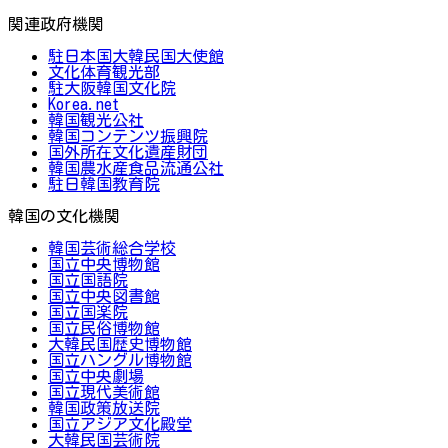
関連政府機関
駐日本国大韓民国大使館
文化体育観光部
駐大阪韓国文化院
Korea.net
韓国観光公社
韓国コンテンツ振興院
国外所在文化遺産財団
韓国農水産食品流通公社
駐日韓国教育院
韓国の文化機関
韓国芸術総合学校
国立中央博物館
国立国語院
国立中央図書館
国立国楽院
国立民俗博物館
大韓民国歴史博物館
国立ハングル博物館
国立中央劇場
国立現代美術館
韓国政策放送院
国立アジア文化殿堂
大韓民国芸術院