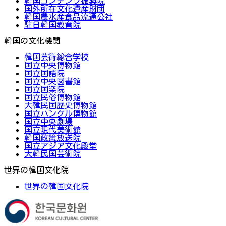
韓国コンテンツ振興院
国外所在文化遺産財団
韓国農水産食品流通公社
駐日韓国教育院
韓国の文化機関
韓国芸術総合学校
国立中央博物館
国立国語院
国立中央図書館
国立国楽院
国立民俗博物館
大韓民国歴史博物館
国立ハングル博物館
国立中央劇場
国立現代美術館
韓国政策放送院
国立アジア文化殿堂
大韓民国芸術院
世界の韓国文化院
世界の韓国文化院