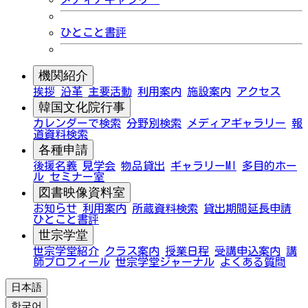
ひとこと書評
機関紹介
挨拶
沿革
主要活動
利用案内
施設案内
アクセス
韓国文化院行事
カレンダーで検索
分野別検索
メディアギャラリー
報
道資料検索
各種申請
後援名義
見学会
物品貸出
ギャラリーMI
多目的ホー
ル
セミナー室
図書映像資料室
お知らせ
利用案内
所蔵資料検索
貸出期間延長申請
ひとこと書評
世宗学堂
世宗学堂紹介
クラス案内
授業日程
受講申込案内
講
師プロフィール
世宗学堂ジャーナル
よくある質問
日本語
한국어