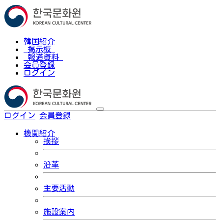
韓国紹介
掲示板
報道資料
会員登録
ログイン
ログイン
会員登録
한국어
機関紹介
挨拶
沿革
主要活動
施設案内