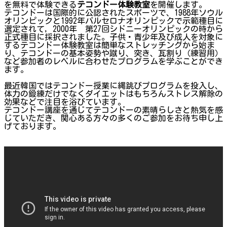
を無料で体験できる
テコンドー体験教室
を開催します。
テコンドーは国際的に公認されたスポーツで、1988年ソウル
オリンピックと1992年バルセロナオリンピックで示範種目に
選定されて, 2000年 第27回シドニーオリンピックの時から
正式種目に採択されました。子供・青少年及び成人を対象に
するテコンドー体験教室は簡単なストレッチングから始ま
り、テコンドーの基本姿勢や蹴り、突き、瓦割り（練習用）
など参加者のレベルに合わせたプログラムを学ぶことができ
ます。
最近韓国ではテコンドー授業に縄跳びプログラムを投入し、
体力の鍛練だけでなくダイエットはもちろんストレス解除の
効果などで注目を浴びています。
テコンドー講座を通じてテコンドーの素晴らしさと熱気を感
じていただき、関心ある方々の多くのご参加をお待ち申し上
げております。