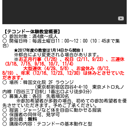
【テコンドー体験教室概要】
○ 参加対象：満4歳～成人
○ 開催日時：毎週土曜日11：00～12：00（10：45まで集
合）
★2017年度の教室は1月14日から開始！
※都合により変更される場合があります。
※
お正月行事（1/28）、祝日（2/11、
9/23
）、三連休
（3/18、7/15、9/16、10/7、11/4）
大型連休（4/29、5/6）、お盆休み（8/12、
8/19）、年末（12/16、12/23、12/30）は休みとさせていた
だきます。
○ 場所：韓国文化院 2F ラウンジ
（東京都新宿区四谷4-4-10 東京メトロ丸ノ
内線「四谷三丁目駅」1番出口より徒歩3分）
○ 募集人数：各回 先着順30名
※参加希望者が多数の場合、初めての参加希望者を優
先させていただきます。予めご了承ください。
○ 服装：ジャージなど体を自由に動かせる服装
○ 保護者の同伴可、見学可
○ 参加費：
無料
○ 講座の内容：テコンドーの基本動作と型