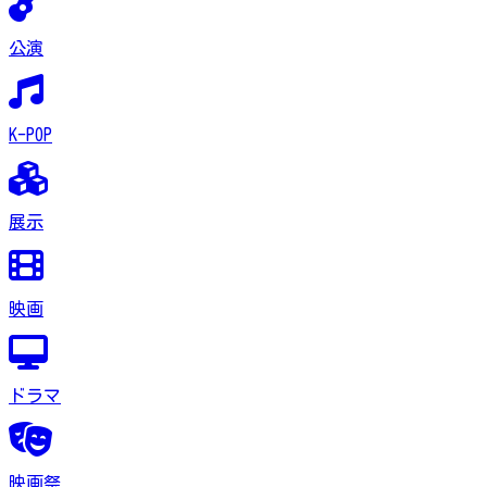
公演
K-POP
展示
映画
ドラマ
映画祭