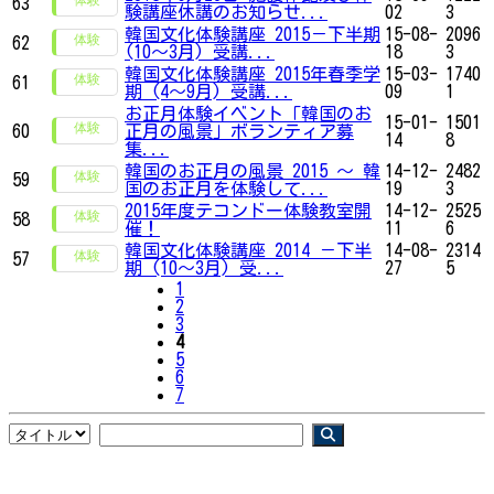
63
験講座休講のお知らせ...
02
3
韓国文化体験講座 2015－下半期
15-08-
2096
62
(10～3月) 受講...
18
3
韓国文化体験講座 2015年春季学
15-03-
1740
61
期 (4～9月) 受講...
09
1
お正月体験イベント「韓国のお
15-01-
1501
60
正月の風景」ボランティア募
14
8
集...
韓国のお正月の風景 2015 ～ 韓
14-12-
2482
59
国のお正月を体験して...
19
3
2015年度テコンドー体験教室開
14-12-
2525
58
催！
11
6
韓国文化体験講座 2014 －下半
14-08-
2314
57
期 (10～3月) 受...
27
5
1
2
3
4
5
6
7