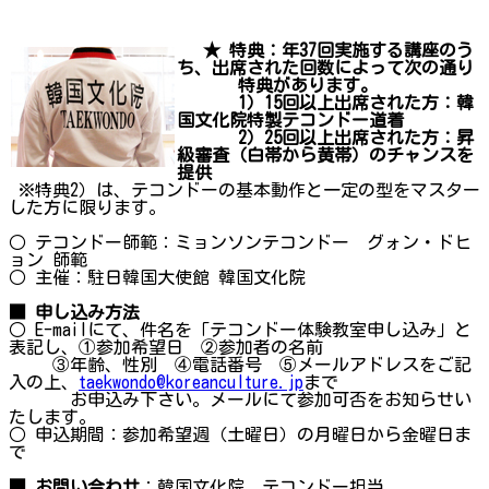
★ 特典：年37回実施する講座のう
ち、出席された回数によって次の通り
特典があります。
1）15回以上出席された方：韓
国文化院特製テコンドー道着
2）25回以上出席された方：昇
級審査（白帯から黄帯）のチャンスを
提供
※特典2）は、テコンドーの基本動作と一定の型をマスター
した方に限ります。
○ テコンドー師範：ミョンソンテコンドー グォン・ドヒ
ョン 師範
○ 主催：駐日韓国大使館 韓国文化院
■ 申し込み方法
○ E-mailにて、件名を「テコンドー体験教室申し込み」と
表記し、①参加希望日 ②参加者の名前
③年齢、性別 ④電話番号 ⑤メールアドレスをご記
入の上、
taekwondo@koreanculture.jp
まで
お申込み下さい。メールにて参加可否をお知らせい
たします。
○ 申込期間：参加希望週（土曜日）の月曜日から金曜日ま
で
■ お問い合わせ
：韓国文化院 テコンドー担当