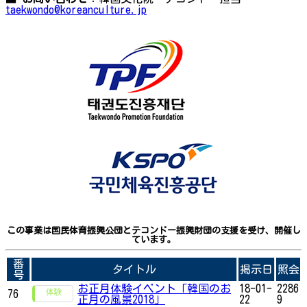
taekwondo@koreanculture.jp
この事業は国民体育振興公団とテコンドー振興財団の支援を受け、開催し
ています。
番
タイトル
掲示日
照会
号
お正月体験イベント「韓国のお
18-01-
2286
76
正月の風景2018」
22
9