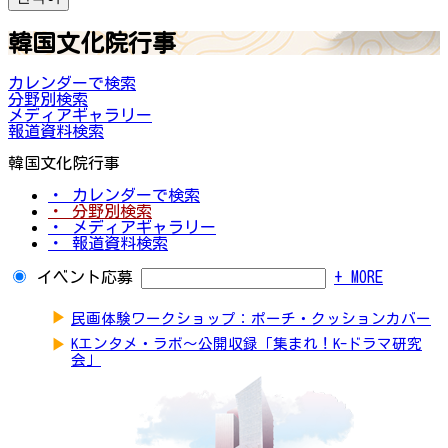
韓国文化院行事
カレンダーで検索
分野別検索
メディアギャラリー
報道資料検索
韓国文化院行事
・ カレンダーで検索
・ 分野別検索
・ メディアギャラリー
・ 報道資料検索
イベント応募
+ MORE
▶
民画体験ワークショップ：ポーチ・クッションカバー
▶
Kエンタメ・ラボ～公開収録「集まれ！K-ドラマ研究
会」