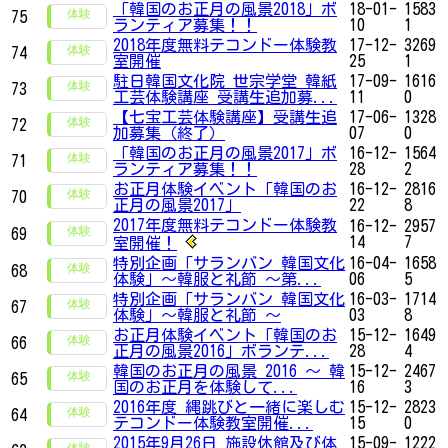
「韓国のお正月の風景2018」ボ
18-01-
1583
75
ランティア募集！！
10
1
2018年度無料テコンドー体験教
17-12-
3269
74
室開催
25
1
駐日韓国文化院 世宗学堂 韓紙
17-09-
1616
73
工芸体験講座 受講生追加募...
11
0
【七宝工芸体験講座】受講生追
17-06-
1328
72
加募集（終了）
07
0
「韓国のお正月の風景2017」ボ
16-12-
1564
71
ランティア募集！！
28
2
お正月体験イベント「韓国のお
16-12-
2816
70
正月の風景2017」
22
8
2017年度無料テコンドー体験教
16-12-
2957
69
14
7
室開催！
特別企画「サランバン 韓国文化
16-04-
1658
68
体験」～韓服と礼節 ～第...
06
5
特別企画「サランバン 韓国文化
16-03-
1714
67
体験」～韓服と礼節 ～
03
8
お正月体験イベント「韓国のお
15-12-
1649
66
正月の風景2016」ボランテ...
28
4
韓国のお正月の風景 2016 ～ 韓
15-12-
2467
65
国のお正月を体験して...
16
3
2016年度 縄跳びと一緒に楽しむ
15-12-
2823
64
テコンドー体験教室開催...
15
0
2015年9月26日 施設休館及び体
15-09-
1222