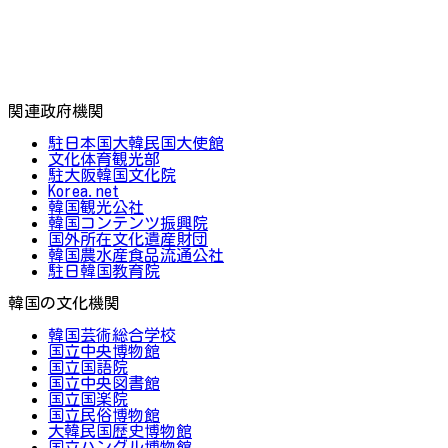
関連政府機関
駐日本国大韓民国大使館
文化体育観光部
駐大阪韓国文化院
Korea.net
韓国観光公社
韓国コンテンツ振興院
国外所在文化遺産財団
韓国農水産食品流通公社
駐日韓国教育院
韓国の文化機関
韓国芸術総合学校
国立中央博物館
国立国語院
国立中央図書館
国立国楽院
国立民俗博物館
大韓民国歴史博物館
国立ハングル博物館