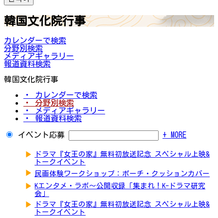
韓国文化院行事
カレンダーで検索
分野別検索
メディアギャラリー
報道資料検索
韓国文化院行事
・ カレンダーで検索
・ 分野別検索
・ メディアギャラリー
・ 報道資料検索
イベント応募
+ MORE
▶
ドラマ『女王の家』無料初放送記念 スペシャル上映&
トークイベント
▶
民画体験ワークショップ：ポーチ・クッションカバー
▶
Kエンタメ・ラボ～公開収録「集まれ！K-ドラマ研究
会」
▶
ドラマ『女王の家』無料初放送記念 スペシャル上映&
トークイベント