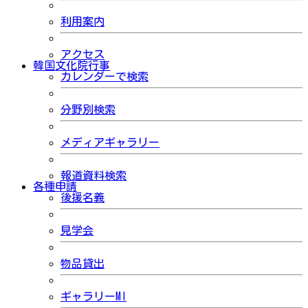
利用案内
アクセス
韓国文化院行事
カレンダーで検索
分野別検索
メディアギャラリー
報道資料検索
各種申請
後援名義
見学会
物品貸出
ギャラリーMI