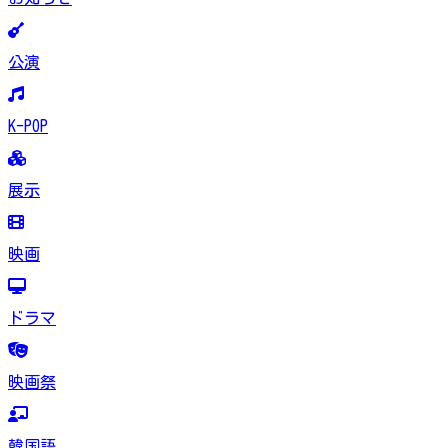
公演
K-POP
展示
映画
ドラマ
映画祭
韓国語