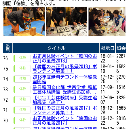
訓話「徳談」を聞きます。
番
タイトル
掲示日
照会
号
お正月体験イベント「韓国のお
18-01-
2287
76
正月の風景2018」
22
3
「韓国のお正月の風景2018」ボ
18-01-
1583
75
ランティア募集！！
10
8
2018年度無料テコンドー体験教
17-12-
3270
74
室開催
25
2
駐日韓国文化院 世宗学堂 韓紙
17-09-
1616
73
工芸体験講座 受講生追加募...
11
5
【七宝工芸体験講座】受講生追
17-06-
1329
72
加募集（終了）
07
1
「韓国のお正月の風景2017」ボ
16-12-
1565
71
ランティア募集！！
28
1
お正月体験イベント「韓国のお
16-12-
2818
70
正月の風景2017」
22
5
2017年度無料テコンドー体験教
16-12-
2959