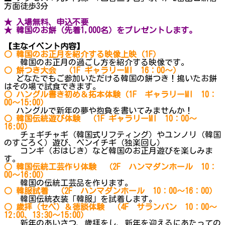
方面徒歩3分
★ 入場無料、申込不要
★ 韓国のお餅（先着1,000名）をプレゼントします。
【主なイベント内容】
○ 韓国のお正月を紹介する映像上映（1F）
韓国のお正月の過ごし方を紹介する映像です。
○ 餅つき大会 （1F ギャラリーMI 16：00～）
どなたでもご参加いただける韓国の餅つき！搗いたお餅
はその場で試食できます。
○ ハングル書き初め＆拓本体験（1F ギャラリーMI 10：
00～15:00）
ハングルで新年の夢や抱負を書いてみませんか！
○ 韓国伝統遊び体験 （1F ギャラリーMI 10：00～
16:00）
チェギチャギ（韓国式リフティング）やユンノリ（韓国
のすごろく）遊び、ペンイチギ（独楽回し）
コンギ（おはじき）など韓国のお正月遊びを楽しみま
す。
○ 韓国伝統工芸作り体験 （2F ハンマダンホール 10：
00～16:00）
韓国の伝統工芸品を作ります。
○ 韓服試着 （2F ハンマダンホール 10：00～16：00）
韓国伝統衣装「韓服」を試着します。
○ 歳拝（セベ）＆徳談体験 （4F サランバン 10：00～
12:00、13:30～15:00）
新年のあいさつ、歳拝をし、新年を迎えるにあたっての