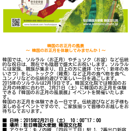
韓国のお正月の風景
～ 韓国のお正月を体験してみませんか！～
韓国では、ソルラル（お正月）やチュソク（お盆）など伝統
的な祝日は、現在でも陰暦で盛大にお祝いします。ソルラル
には家族、親族が集まり、目上の方に歳拝（セベ：新年のあ
いさつ）をし、トックク（雑煮）など正月の食べ物を食べ、
ユンノリなどの伝統的遊びで楽しい一日を過ごします。
2015年のソルラルは2月19日です。韓国文化院では韓国のお
正月の時期に合わせ、2月21日（土）に韓国のお正月を体験
できる『韓国のお正月の風景展』イベントを開催いたしま
す。
韓国のお正月を体験できる一日です。伝統遊びなどお子様も
楽しめるイベントですので、ご家族揃って皆様のお越しをお
待ちしております。
■
日時：2015年2月21日（土） 10：00~17：00
■
場所：駐日韓国大使館 韓国文化院
■ アクセス：丸ノ内線 「四谷三丁目」駅 1，2番出口新宿