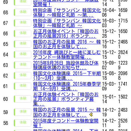
69
室開催！
14
3
特別企画「サランバン 韓国文化
16-04-
1659
68
体験」～韓服と礼節 ～第...
06
4
特別企画「サランバン 韓国文化
16-03-
1715
67
体験」～韓服と礼節 ～
03
7
お正月体験イベント「韓国のお
15-12-
1650
66
正月の風景2016」ボランテ...
28
1
韓国のお正月の風景 2016 ～ 韓
15-12-
2468
65
国のお正月を体験して...
16
1
2016年度 縄跳びと一緒に楽しむ
15-12-
2824
64
テコンドー体験教室開催...
15
0
2015年9月26日 施設休館及び体
15-09-
1223
63
験講座休講のお知らせ...
02
9
韓国文化体験講座 2015－下半期
15-08-
2096
62
(10～3月) 受講...
18
8
韓国文化体験講座 2015年春季学
15-03-
1741
61
期 (4～9月) 受講...
09
2
お正月体験イベント「韓国のお
15-01-
1502
60
正月の風景」ボランティア募
14
1
集...
韓国のお正月の風景 2015 ～ 韓
14-12-
2483
59
19
0
国のお正月を体験して...
2015年度テコンドー体験教室開
14-12-
2526
58
催！
11
3