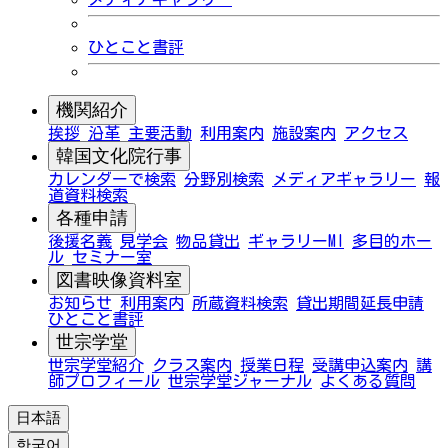
ひとこと書評
機関紹介
挨拶
沿革
主要活動
利用案内
施設案内
アクセス
韓国文化院行事
カレンダーで検索
分野別検索
メディアギャラリー
報
道資料検索
各種申請
後援名義
見学会
物品貸出
ギャラリーMI
多目的ホー
ル
セミナー室
図書映像資料室
お知らせ
利用案内
所蔵資料検索
貸出期間延長申請
ひとこと書評
世宗学堂
世宗学堂紹介
クラス案内
授業日程
受講申込案内
講
師プロフィール
世宗学堂ジャーナル
よくある質問
日本語
한국어