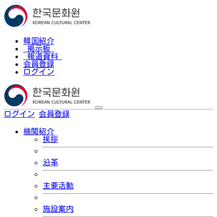
韓国紹介
掲示板
報道資料
会員登録
ログイン
ログイン
会員登録
한국어
機関紹介
挨拶
沿革
主要活動
施設案内