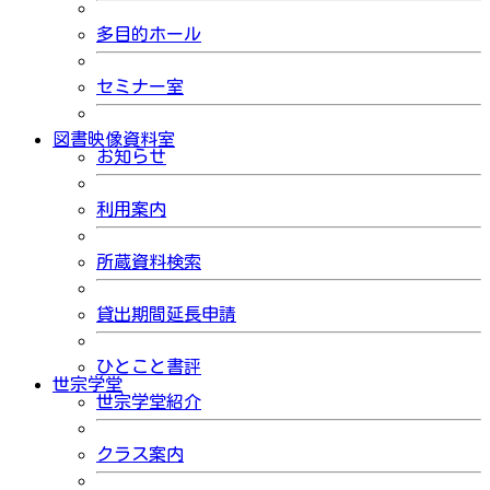
多目的ホール
セミナー室
図書映像資料室
お知らせ
利用案内
所蔵資料検索
貸出期間延長申請
ひとこと書評
世宗学堂
世宗学堂紹介
クラス案内