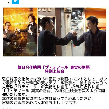
韓日合作映画「ザ・テノール 真実の物語」
特別上映会
駐日韓国文化院では2016年最初の映画イベントとして、ガン
で歌声を失った韓国の天才テノール歌手と、彼を救った日本
人音楽プロデューサーの実話を映画化した韓日合作映画
「ザ・テノール 真実の物語」の特別上映会を次のように開
催いたします。
本作の観覧を希望される方は奮ってご応募ください。
皆様のご応募を心よりお待ち申し上げます。