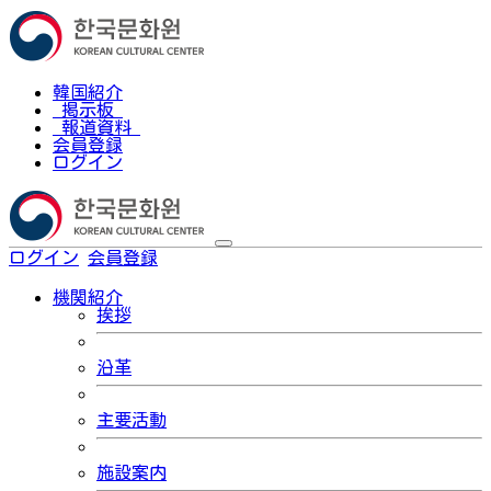
韓国紹介
掲示板
報道資料
会員登録
ログイン
ログイン
会員登録
한국어
機関紹介
挨拶
沿革
主要活動
施設案内