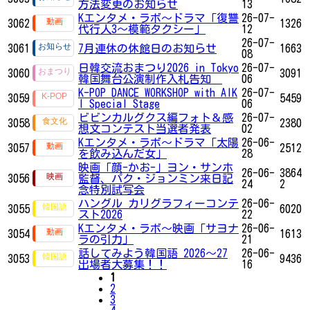
方法変更のお知らせ
13
Kエンタメ・ラボ～ドラマ「復讐
26-07-
3062
1326
代行人3～模範タクシー」
12
26-07-
3061
7月連休の休館日のお知らせ
1663
08
日韓交流おまつり2026 in Tokyo
26-07-
3060
3091
韓国舞台公演制作入札告知
06
K-POP DANCE WORKSHOP with AIK
26-07-
3059
5459
I Special Stage
06
ビビンカルグクス編フォト＆感
26-07-
3058
2380
想文コンテスト当選者発表
02
Kエンタメ・ラボ～ドラマ「太陽
26-06-
3057
2512
を飲み込んだ女」
28
映画「顔-かお-」ヨン・サンホ
26-06-
3864
3056
監督、パク・ジョンミン来日記
24
2
念特別試写会
ハングル カリグラフィーコンテ
26-06-
3055
6020
スト2026
22
Kエンタメ・ラボ～映画「サヨナ
26-06-
3054
1613
ラの引力」
21
話してみよう韓国語 2026～27
26-06-
3053
9436
出場者大募集！！
16
1
2
3