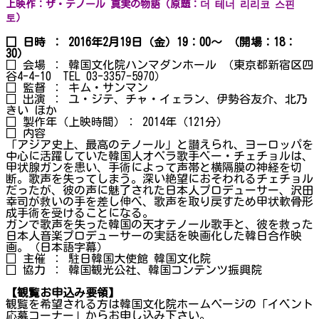
上映作：ザ・テノール 真実の物語（原題：더 테너 리리코 스핀
토）
□ 日時 ： 2016年2月19日（金）19：00～ （開場：18：
30）
□ 会場 ： 韓国文化院ハンマダンホール （東京都新宿区四
谷4-4-10 TEL 03-3357-5970）
□ 監督 ： キム・サンマン
□ 出演 ： ユ・ジテ、チャ・イェラン、伊勢谷友介、北乃
きい ほか
□ 製作年（上映時間）： 2014年（121分）
□ 内容
「アジア史上、最高のテノール」と讃えられ、ヨーロッパを
中心に活躍していた韓国人オペラ歌手ベー・チェチョルは、
甲状腺ガンを患い、手術によって声帯と横隔膜の神経を切
断。歌声を失ってしまう。深い絶望におそわれるチェチョル
だったが、彼の声に魅了された日本人プロデューサー、沢田
幸司が救いの手を差し伸べ、歌声を取り戻すため甲状軟骨形
成手術を受けることになる。
ガンで歌声を失った韓国の天才テノール歌手と、彼を救った
日本人音楽プロデューサーの実話を映画化した韓日合作映
画。（日本語字幕）
□ 主催 ： 駐日韓国大使館 韓国文化院
□ 協力 ： 韓国観光公社、韓国コンテンツ振興院
【観覧お申込み要領】
観覧を希望される方は韓国文化院ホームページの「イベント
応募コーナー」からお申し込み下さい。