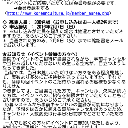
*イベントにご応募いただくには会員登録が必要です。
➡会員登録をする
（
https://www.koreanculture.jp/member_agree.php
）
◇ 募集人員： 300名様（お申し込みはお一人様2名まで）
◇ 申込締切 ： 2016年2月7日（日）
＊ お申し込みが定員を超えた場合は抽選とさせていただき
ますので、あらかじめご了承下さい。
＊ 当選された方のみ、2月9日（火）までに確認書をメール
でお送りします。
★お知らせ（イベント参加の方々へ）
当院のイベントのご招待に当選されながら、事前キャンセル
や当日お越しいただけないため生じる空席が、目立つように
なってきました。
当院では、当日お越しいただけない方々をある程度見越し
て、実数より多めにご招待状を送っておりますが、それで
も、ほぼ毎回イベントのご招待から漏れるお客様も少なくあ
りません。
つきましては、ご当選された方で、キャンセル、欠席が続い
た方は、イベントへのご招待を制限させていただくこともご
ざいますので、あらかじめご了承ください。
応募システムから事前キャンセルの登録が可能になりまし
たが、予想をはるかに超える事前キャンセルがあったため、
キャンセル・人数変更は行事日3日前までとさせていただき
ます。
一人でも多くの方々にイベントにご参加いただけるよう、
皆様方のご理解とご協力をお願い申し上げます。