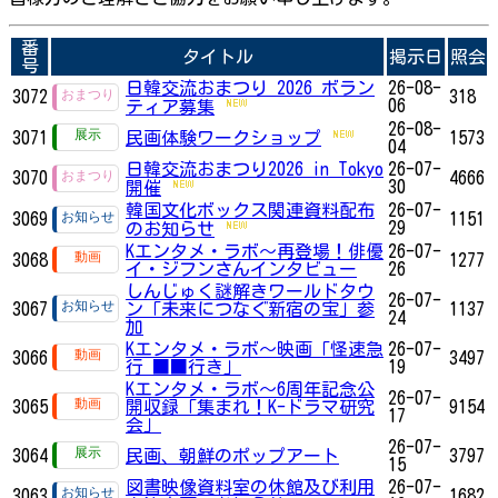
番
タイトル
掲示日
照会
号
日韓交流おまつり 2026 ボラン
26-08-
3072
318
06
ティア募集
26-08-
3071
民画体験ワークショップ
1573
04
日韓交流おまつり2026 in Tokyo
26-07-
3070
4666
30
開催
韓国文化ボックス関連資料配布
26-07-
3069
1151
29
のお知らせ
Kエンタメ・ラボ～再登場！俳優
26-07-
3068
1277
イ・ジフンさんインタビュー
26
しんじゅく謎解きワールドタウ
26-07-
3067
ン「未来につなぐ新宿の宝」参
1137
24
加
Kエンタメ・ラボ～映画「怪速急
26-07-
3066
3497
行 ■■行き」
19
Kエンタメ・ラボ～6周年記念公
26-07-
3065
開収録「集まれ！K-ドラマ研究
9154
17
会」
26-07-
3064
民画、朝鮮のポップアート
3797
15
図書映像資料室の休館及び利用
26-07-
3063
1682