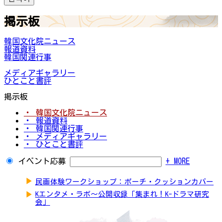
掲示板
韓国文化院ニュース
報道資料
韓国関連行事
メディアギャラリー
ひとこと書評
掲示板
・ 韓国文化院ニュース
・ 報道資料
・ 韓国関連行事
・ メディアギャラリー
・ ひとこと書評
イベント応募
+ MORE
▶
民画体験ワークショップ：ポーチ・クッションカバー
▶
Kエンタメ・ラボ～公開収録「集まれ！K-ドラマ研究
会」