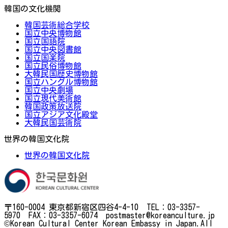
韓国の文化機関
韓国芸術総合学校
国立中央博物館
国立国語院
国立中央図書館
国立国楽院
国立民俗博物館
大韓民国歴史博物館
国立ハングル博物館
国立中央劇場
国立現代美術館
韓国政策放送院
国立アジア文化殿堂
大韓民国芸術院
世界の韓国文化院
世界の韓国文化院
〒160-0004 東京都新宿区四谷4-4-10 TEL：03-3357-
5970 FAX：03-3357-6074 postmaster@koreanculture.jp
©Korean Cultural Center Korean Embassy in Japan.All