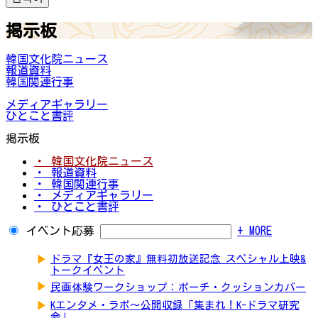
掲示板
韓国文化院ニュース
報道資料
韓国関連行事
メディアギャラリー
ひとこと書評
掲示板
・ 韓国文化院ニュース
・ 報道資料
・ 韓国関連行事
・ メディアギャラリー
・ ひとこと書評
イベント応募
+ MORE
▶
ドラマ『女王の家』無料初放送記念 スペシャル上映&
トークイベント
▶
民画体験ワークショップ：ポーチ・クッションカバー
▶
Kエンタメ・ラボ～公開収録「集まれ！K-ドラマ研究
会」