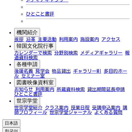
ひとこと書評
機関紹介
挨拶
沿革
主要活動
利用案内
施設案内
アクセス
韓国文化院行事
カレンダーで検索
分野別検索
メディアギャラリー
報
道資料検索
各種申請
後援名義
見学会
物品貸出
ギャラリーMI
多目的ホー
ル
セミナー室
図書映像資料室
お知らせ
利用案内
所蔵資料検索
貸出期間延長申請
ひとこと書評
世宗学堂
世宗学堂紹介
クラス案内
授業日程
受講申込案内
講
師プロフィール
世宗学堂ジャーナル
よくある質問
日本語
한국어