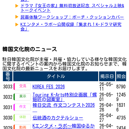
▶
ドラマ『女王の家』無料初放送記念 スペシャル上映&
トークイベント
▶
民画体験ワークショップ：ポーチ・クッションカバー
▶
Kエンタメ・ラボ～公開収録「集まれ！K-ドラマ研究
会」
韓国文化院のニュース
駐日韓国文化院が主催・共催・協力している様々な韓国文化
に関するイベントの案内から韓国文化院のお知らせまで、韓
国文化院の最新ニュースをお届けします。
番
タイトル
掲示日
照会
号
26-05-
3033
KOREA FES 2026
8790
11
Touring K-Arts特別企画展「螺
26-05-
1245
3032
鈿匠の図案室」
01
9
韓日交流 作文コンテスト2026
26-04-
1831
3031
28
6
26-04-
3030
伝統酒のカクテルショー
4735
27
Kエンタメ・ラボ～韓国ゆるか
26-04-
3029
2434