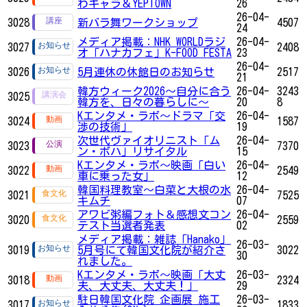
わキャラ＆YEPTOWN
26
26-04-
3028
新バラ舞ワークショップ
4507
24
メディア掲載：NHK WORLDラジ
26-04-
3027
2408
オ「ハナカフェ」K-FOOD FESTA
23
26-04-
3026
5月連休の休館日のお知らせ
2517
21
韓方ウィーク2026～自分に合う
26-04-
3243
3025
韓方を、日々の暮らしに～
20
8
Kエンタメ・ラボ～ドラマ「交
26-04-
3024
1587
渉の技術」
19
次世代ヴァイオリニスト「ム
26-04-
3023
7370
ン・ボハ」リサイタル
15
Kエンタメ・ラボ～映画「白い
26-04-
3022
2549
車に乗った女」
12
韓国料理教室～白菜と大根の水
26-04-
3021
7525
キムチ
07
アワビ粥編フォト＆感想文コン
26-04-
3020
2559
テスト当選者発表
02
メディア掲載：雑誌「Hanako」
26-03-
3019
5月号にて韓国文化院が紹介さ
3022
30
れました。
Kエンタメ・ラボ～映画「大丈
26-03-
3018
2324
夫、大丈夫、大丈夫！」
29
駐日韓国文化院 企画展 施工
26-03-
3017
1833