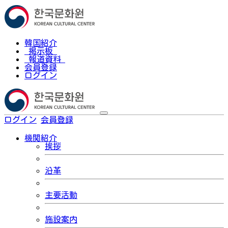
韓国紹介
掲示板
報道資料
会員登録
ログイン
ログイン
会員登録
한국어
機関紹介
挨拶
沿革
主要活動
施設案内