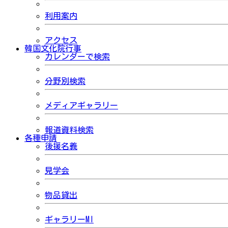
利用案内
アクセス
韓国文化院行事
カレンダーで検索
分野別検索
メディアギャラリー
報道資料検索
各種申請
後援名義
見学会
物品貸出
ギャラリーMI