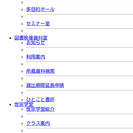
多目的ホール
セミナー室
図書映像資料室
お知らせ
利用案内
所蔵資料検索
貸出期間延長申請
ひとこと書評
世宗学堂
世宗学堂紹介
クラス案内