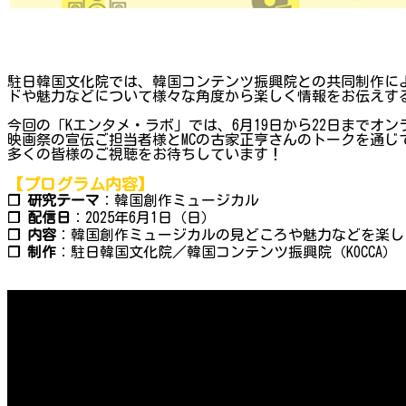
駐日韓国文化院では、韓国コンテンツ振興院との共同制作によ
ドや魅力などについて様々な角度から楽しく情報をお伝えする
今回の「Kエンタメ・ラボ」では、6月19日から22日までオンライ
映画祭の宣伝ご担当者様とMCの古家正亨さんのトークを通じ
多くの皆様のご視聴をお待ちしています！
【プログラム内容】
❐ 研究テーマ
：韓国創作ミュージカル
❐ 配信日
：2025年6月1日（日）
❐ 内容
：韓国創作ミュージカルの見どころや魅力などを楽し
❐ 制作
：駐日韓国文化院／韓国コンテンツ振興院（KOCCA）