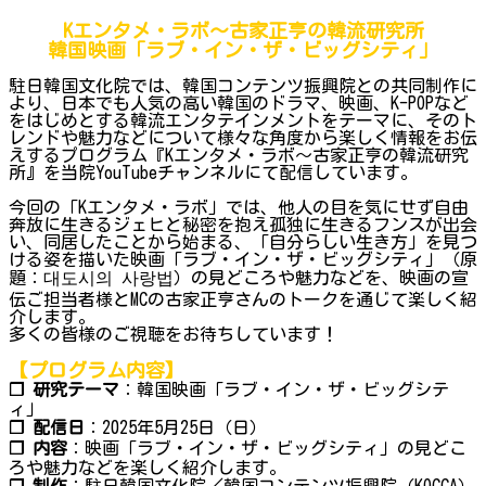
Kエンタメ・ラボ～古家正亨の韓流研究所
韓国映画「ラブ・イン・ザ・ビッグシティ」
駐日韓国文化院では、韓国コンテンツ振興院との共同制作に
より、日本でも人気の高い韓国のドラマ、映画、K-POPなど
をはじめとする韓流エンタテインメントをテーマに、そのト
レンドや魅力などについて様々な角度から楽しく情報をお伝
えするプログラム『Kエンタメ・ラボ～古家正亨の韓流研究
所』を当院YouTubeチャンネルにて配信しています。
今回の「Kエンタメ・ラボ」では、他人の目を気にせず自由
奔放に生きるジェヒと秘密を抱え孤独に生きるフンスが出会
い、同居したことから始まる、「自分らしい生き方」を見つ
ける姿を描いた映画「ラブ・イン・ザ・ビッグシティ」（原
題：대도시의 사랑법）の見どころや魅力などを、映画の宣
伝ご担当者様とMCの古家正亨さんのトークを通じて楽しく紹
介します。
多くの皆様のご視聴をお待ちしています！
【プログラム内容】
❐ 研究テーマ
：韓国映画「ラブ・イン・ザ・ビッグシテ
ィ」
❐ 配信日
：2025年5月25日（日）
❐ 内容
：映画「ラブ・イン・ザ・ビッグシティ」の見どこ
ろや魅力などを楽しく紹介します。
❐ 制作
：駐日韓国文化院／韓国コンテンツ振興院（KOCCA）