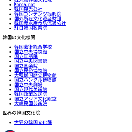
Korea.net
韓国観光公社
韓国コンテンツ振興院
国外所在文化遺産財団
韓国農水産食品流通公社
駐日韓国教育院
韓国の文化機関
韓国芸術総合学校
国立中央博物館
国立国語院
国立中央図書館
国立国楽院
国立民俗博物館
大韓民国歴史博物館
国立ハングル博物館
国立中央劇場
国立現代美術館
韓国政策放送院
国立アジア文化殿堂
大韓民国芸術院
世界の韓国文化院
世界の韓国文化院