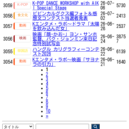
K-POP DANCE WORKSHOP with AIK
26-07-
3059
5730
I Special Stage
06
ビビンカルグクス編フォト＆感
26-07-
3058
2413
想文コンテスト当選者発表
02
Kエンタメ・ラボ～ドラマ「太陽
26-06-
3057
2537
を飲み込んだ女」
28
映画「顔-かお-」ヨン・サンホ
26-06-
3875
3056
監督、パク・ジョンミン来日記
24
7
念特別試写会
ハングル カリグラフィーコンテ
26-06-
3055
6139
スト2026
22
Kエンタメ・ラボ～映画「サヨナ
26-06-
3054
1640
ラの引力」
21
1
2
3
4
5
6
7
8
9
10
Next
»