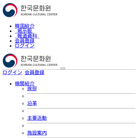
韓国紹介
掲示板
報道資料
会員登録
ログイン
ログイン
会員登録
한국어
機関紹介
挨拶
沿革
主要活動
施設案内