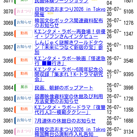
3071
民画体験ワークショップ
1801
04
日韓交流おまつり2026 in Tokyo
26-07-
3070
5108
30
開催
韓国文化ボックス関連資料配布
26-07-
3069
1278
のお知らせ
29
Kエンタメ・ラボ～再登場！俳優
26-07-
3068
1347
イ・ジフンさんインタビュー
26
しんじゅく謎解きワールドタウ
26-07-
3067
ン「未来につなぐ新宿の宝」参
1183
24
加
Kエンタメ・ラボ～映画「怪速急
26-07-
3066
3546
行 ■■行き」
19
Kエンタメ・ラボ～6周年記念公
26-07-
3065
開収録「集まれ！K-ドラマ研究
9395
17
会」
26-07-
3064
民画、朝鮮のポップアート
3996
15
図書映像資料室の休館及び利用
26-07-
3063
1726
方法変更のお知らせ
13
Kエンタメ・ラボ～ドラマ「復讐
26-07-
3062
1358
代行人3～模範タクシー」
12
26-07-
3061
7月連休の休館日のお知らせ
1686
08
日韓交流おまつり2026 in Tokyo
26-07-
3060
3134
韓国舞台公演制作入札告知
06