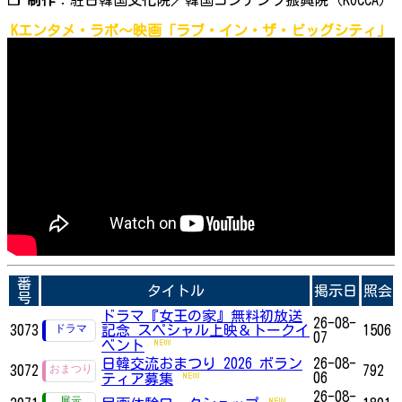
Kエンタメ・ラボ～映画「ラブ・イン・ザ・ビッグシティ」
番
タイトル
掲示日
照会
号
ドラマ『女王の家』無料初放送
26-08-
3073
記念 スペシャル上映＆トークイ
1506
07
ベント
日韓交流おまつり 2026 ボラン
26-08-
3072
792
06
ティア募集
26-08-