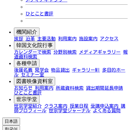
ひとこと書評
機関紹介
挨拶
沿革
主要活動
利用案内
施設案内
アクセス
韓国文化院行事
カレンダーで検索
分野別検索
メディアギャラリー
報
道資料検索
各種申請
後援名義
見学会
物品貸出
ギャラリーMI
多目的ホー
ル
セミナー室
図書映像資料室
お知らせ
利用案内
所蔵資料検索
貸出期間延長申請
ひとこと書評
世宗学堂
世宗学堂紹介
クラス案内
授業日程
受講申込案内
講
師プロフィール
世宗学堂ジャーナル
よくある質問
日本語
한국어