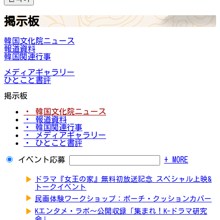
掲示板
韓国文化院ニュース
報道資料
韓国関連行事
メディアギャラリー
ひとこと書評
掲示板
・ 韓国文化院ニュース
・ 報道資料
・ 韓国関連行事
・ メディアギャラリー
・ ひとこと書評
イベント応募
+ MORE
▶
ドラマ『女王の家』無料初放送記念 スペシャル上映&
トークイベント
▶
民画体験ワークショップ：ポーチ・クッションカバー
▶
Kエンタメ・ラボ～公開収録「集まれ！K-ドラマ研究
会」