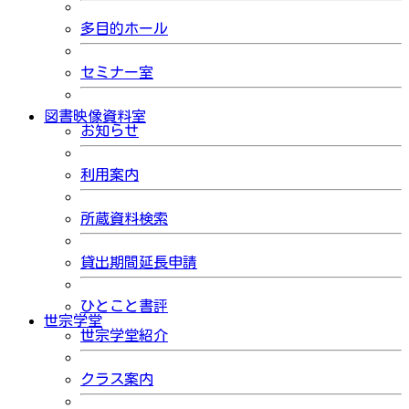
多目的ホール
セミナー室
図書映像資料室
お知らせ
利用案内
所蔵資料検索
貸出期間延長申請
ひとこと書評
世宗学堂
世宗学堂紹介
クラス案内