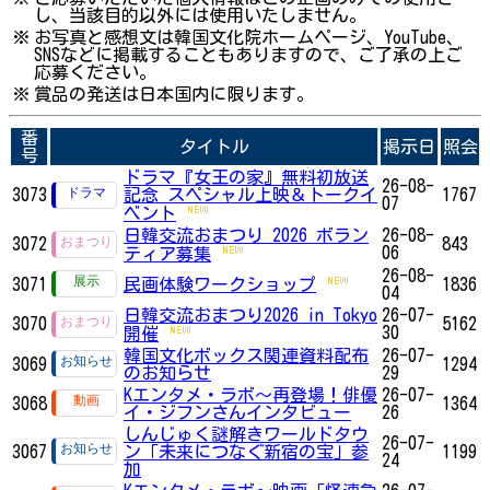
し、当該目的以外には使用いたしません。
※
お写真と感想文は韓国文化院ホームページ、YouTube、
SNSなどに掲載することもありますので、ご了承の上ご
応募ください。
※
賞品の発送は日本国内に限ります。
番
タイトル
掲示日
照会
号
ドラマ『女王の家』無料初放送
26-08-
3073
記念 スペシャル上映＆トークイ
1767
07
ベント
日韓交流おまつり 2026 ボラン
26-08-
3072
843
06
ティア募集
26-08-
3071
民画体験ワークショップ
1836
04
日韓交流おまつり2026 in Tokyo
26-07-
3070
5162
30
開催
韓国文化ボックス関連資料配布
26-07-
3069
1294
のお知らせ
29
Kエンタメ・ラボ～再登場！俳優
26-07-
3068
1364
イ・ジフンさんインタビュー
26
しんじゅく謎解きワールドタウ
26-07-
3067
ン「未来につなぐ新宿の宝」参
1199
24
加