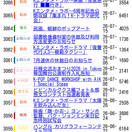
Kエンタメ・ラボ～映画「怪速急
26-07-
3066
3554
行 ■■行き」
19
Kエンタメ・ラボ～6周年記念公
26-07-
3065
開収録「集まれ！K-ドラマ研究
9451
17
会」
26-07-
3064
民画、朝鮮のポップアート
4025
15
図書映像資料室の休館及び利用
26-07-
3063
1736
方法変更のお知らせ
13
Kエンタメ・ラボ～ドラマ「復讐
26-07-
3062
1364
代行人3～模範タクシー」
12
26-07-
3061
7月連休の休館日のお知らせ
1690
08
日韓交流おまつり2026 in Tokyo
26-07-
3060
3141
韓国舞台公演制作入札告知
06
K-POP DANCE WORKSHOP with AIK
26-07-
3059
5746
I Special Stage
06
ビビンカルグクス編フォト＆感
26-07-
3058
2416
想文コンテスト当選者発表
02
Kエンタメ・ラボ～ドラマ「太陽
26-06-
3057
2538
を飲み込んだ女」
28
映画「顔-かお-」ヨン・サンホ
26-06-
3896
3056
監督、パク・ジョンミン来日記
24
2
念特別試写会
ハングル カリグラフィーコンテ
26-06-
3055
6164
スト2026
22