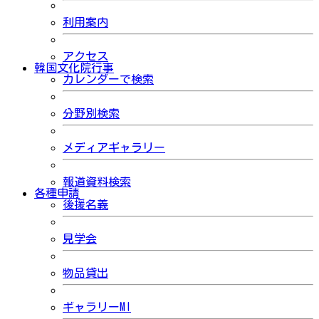
利用案内
アクセス
韓国文化院行事
カレンダーで検索
分野別検索
メディアギャラリー
報道資料検索
各種申請
後援名義
見学会
物品貸出
ギャラリーMI