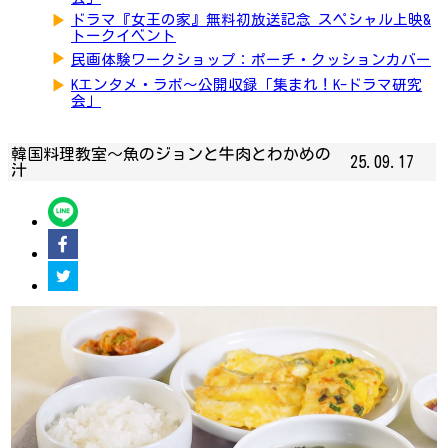
▶
ドラマ『女王の家』無料初放送記念 スペシャル上映&
トークイベント
▶
民画体験ワークショップ：ポーチ・クッションカバー
▶
Kエンタメ・ラボ～公開収録「集まれ！K-ドラマ研究
会」
韓国料理教室～魚のジョンと牛肉とわかめの
25.09.17
汁