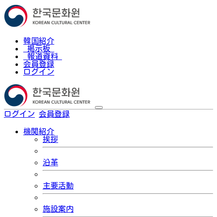
韓国紹介
掲示板
報道資料
会員登録
ログイン
ログイン
会員登録
한국어
機関紹介
挨拶
沿革
主要活動
施設案内