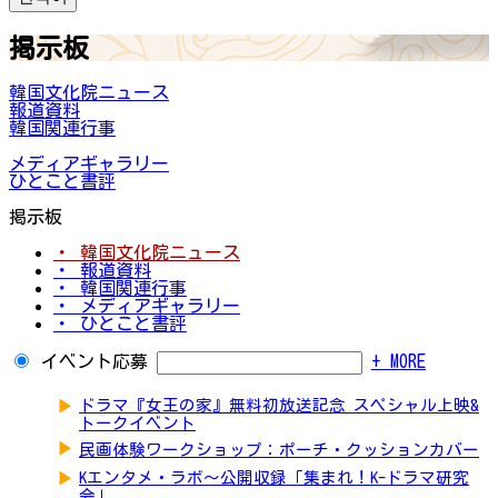
掲示板
韓国文化院ニュース
報道資料
韓国関連行事
メディアギャラリー
ひとこと書評
掲示板
・ 韓国文化院ニュース
・ 報道資料
・ 韓国関連行事
・ メディアギャラリー
・ ひとこと書評
イベント応募
+ MORE
▶
ドラマ『女王の家』無料初放送記念 スペシャル上映&
トークイベント
▶
民画体験ワークショップ：ポーチ・クッションカバー
▶
Kエンタメ・ラボ～公開収録「集まれ！K-ドラマ研究
会」