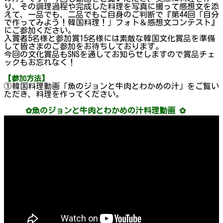
り、その調理過程や完成した料理を写真に撮って感想文を添
えて、一品でも、二品でもご自身のご判断で『第44回「自分
で作ってみよう！韓国料理！」フォト＆感想文コンテスト』
にご参加ください。
入賞者5名様と参加賞15名様には素敵な韓国文化賞品を準備
して皆さまのご参加をお待ちしております。
今回の文化賞品もSNSを通してお知らせしますので賞品チェ
ックもお忘れなく！
【参加方法】
①韓国料理動画「魚のジョンと牛肉とわかめの汁」をご覧い
ただき、料理を作ってください。
✿魚のジョンと牛肉とわかめの汁料理動画 ✿