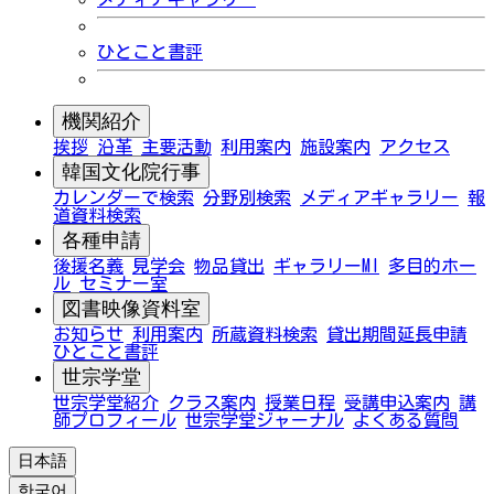
ひとこと書評
機関紹介
挨拶
沿革
主要活動
利用案内
施設案内
アクセス
韓国文化院行事
カレンダーで検索
分野別検索
メディアギャラリー
報
道資料検索
各種申請
後援名義
見学会
物品貸出
ギャラリーMI
多目的ホー
ル
セミナー室
図書映像資料室
お知らせ
利用案内
所蔵資料検索
貸出期間延長申請
ひとこと書評
世宗学堂
世宗学堂紹介
クラス案内
授業日程
受講申込案内
講
師プロフィール
世宗学堂ジャーナル
よくある質問
日本語
한국어