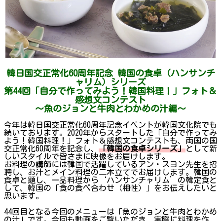
韓日国交正常化60周年記念 韓国の食卓（ハンサンチ
ャリム）シリーズ
第44回「自分で作ってみよう！韓国料理！」フォト＆
感想文コンテスト
～魚のジョンと牛肉とわかめの汁編～
今年は韓日国交正常化60周年記念イベントが韓国文化院でも
続いております。2020年からスタートした「自分で作ってみ
よう！韓国料理！」フォト＆感想文コンテストも、両国の国
交正常化60周年を記念し、
「韓国の食卓シリーズ」
として新
しいスタイルで皆さまに映像をお届けします。
お料理の講師には韓国で活躍しているアン・スヨン先生を招
聘し、お汁とメイン料理の二本立てでお届けします。韓国の
食卓と題し、一品料理から‘ハンサンチャリム’の韓定食と
して、韓国の「食の食べ合わせ（相性）」をお伝えしたいと
思います。
44回目となる今回のメニューは「魚のジョンと牛肉とわかめ
の汁」です。今回も動画をご覧いただき、実際に料理を作