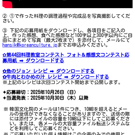
② ①で作った料理の調理過程や完成品を写真撮影してくだ
さい。
③ 下記の応募用紙をダウンロードし、各項目をご記入の
上、作った感想、食べた感想など100字以上300字以内にご自
由にまとめて写真（最大2枚まで）を添付して、メールにて
hansik@koreanculture.jp
までお申込みください。
✿
第44回料理教室コンテスト フォト＆感想文コンテスト応
募用紙 ➡ ダウンロードする
✿魚のジョン レシピ ➡ ダウンロードする
✿牛肉とわかめの汁 レシピ ➡ ダウンロードする
※上記のレシピは次回コンテスト開始まで公開します。
✦応募締切：2025年10月26日（日）
✦当選発表：2025年10月30日（木）以降
※
韓国文化院のメールは1件につき、10MBを超えるとメー
ルの受信ができなくなることがありますので、送信の際
には添付ファイルの容量を10MB以下にしてご応募くださ
い。または、各メールの大容量ファイル転送システムな
どを利用してご応募ください。
※
ご応募いただいた個人情報はこの企画のみでの使用と