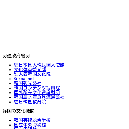
関連政府機関
駐日本国大韓民国大使館
文化体育観光部
駐大阪韓国文化院
Korea.net
韓国観光公社
韓国コンテンツ振興院
国外所在文化遺産財団
韓国農水産食品流通公社
駐日韓国教育院
韓国の文化機関
韓国芸術総合学校
国立中央博物館