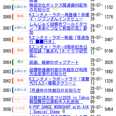
開催
韓国文化ボックス関連資料配布
26-07-
3069
1152
29
のお知らせ
Kエンタメ・ラボ～再登場！俳優
26-07-
3068
1278
イ・ジフンさんインタビュー
26
しんじゅく謎解きワールドタウ
26-07-
3067
ン「未来につなぐ新宿の宝」参
1137
24
加
Kエンタメ・ラボ～映画「怪速急
26-07-
3066
3497
行 ■■行き」
19
Kエンタメ・ラボ～6周年記念公
26-07-
3065
開収録「集まれ！K-ドラマ研究
9156
17
会」
26-07-
3064
民画、朝鮮のポップアート
3826
15
図書映像資料室の休館及び利用
26-07-
3063
1682
方法変更のお知らせ
13
Kエンタメ・ラボ～ドラマ「復讐
26-07-
3062
1326
代行人3～模範タクシー」
12
26-07-
3061
7月連休の休館日のお知らせ
1664
08
日韓交流おまつり2026 in Tokyo
26-07-
3060
3091
韓国舞台公演制作入札告知
06
K-POP DANCE WORKSHOP with AIK
26-07-
3059
5464
06
I Special Stage