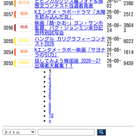
ビビンカルグクス編フォト＆感
26-07-
3058
2380
想文コンテスト当選者発表
02
Kエンタメ・ラボ～ドラマ「太陽
26-06-
3057
2512
を飲み込んだ女」
28
映画「顔-かお-」ヨン・サンホ
26-06-
3864
3056
監督、パク・ジョンミン来日記
24
3
念特別試写会
ハングル カリグラフィーコンテ
26-06-
3055
6023
スト2026
22
Kエンタメ・ラボ～映画「サヨナ
26-06-
3054
1614
ラの引力」
21
話してみよう韓国語 2026～27
26-06-
3053
9439
出場者大募集！！
16
1
2
3
4
5
6
7
8
9
10
Next
»