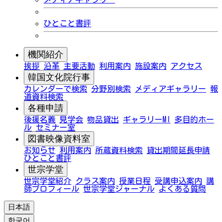
ひとこと書評
機関紹介
挨拶
沿革
主要活動
利用案内
施設案内
アクセス
韓国文化院行事
カレンダーで検索
分野別検索
メディアギャラリー
報
道資料検索
各種申請
後援名義
見学会
物品貸出
ギャラリーMI
多目的ホー
ル
セミナー室
図書映像資料室
お知らせ
利用案内
所蔵資料検索
貸出期間延長申請
ひとこと書評
世宗学堂
世宗学堂紹介
クラス案内
授業日程
受講申込案内
講
師プロフィール
世宗学堂ジャーナル
よくある質問
日本語
한국어