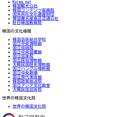
Korea.net
韓国観光公社
韓国コンテンツ振興院
国外所在文化遺産財団
韓国農水産食品流通公社
駐日韓国教育院
韓国の文化機関
韓国芸術総合学校
国立中央博物館
国立国語院
国立中央図書館
国立国楽院
国立民俗博物館
大韓民国歴史博物館
国立ハングル博物館
国立中央劇場
国立現代美術館
韓国政策放送院
国立アジア文化殿堂
大韓民国芸術院
世界の韓国文化院
世界の韓国文化院