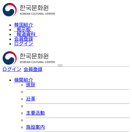
韓国紹介
掲示板
報道資料
会員登録
ログイン
ログイン
会員登録
한국어
機関紹介
挨拶
沿革
主要活動
施設案内