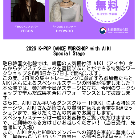
2026 K-POP DANCE WORKSHOP with AIKI
Special Stage
駐日韓国文化院では、韓国の人気振付師 AIKI（アイキ）さ
んからダンステクニックを直接学ぶことができる特別なワー
クショップを8月5日から7日まで開催します。
この度、3日間の集中トレーニングに参加する参加者たちと
AIKIさんによるスペシャルステージの開催が決定しました！
本公演では、参加者全員がステージに立ち、今回のワークシ
ョップで学んだ成果を合同パフォーマンスとして披露しま
す。
さらに、AIKIさん率いるダンスクルー「HOOK」による特別ス
テージや、AIKIさんが皆さんの質問に答える貴重なQ&Aセッ
ションまで、盛りだくさんの内容でお届けします。
スペシャルステージは一般のお客様もご覧いただけますの
で、ご興味のある方はぜひお越しください！（当日受付、先
着順にて入場）
また、AIKIさんとHOOKのメンバーへの質問を事前に募集しま
す。皆様からいただいたご質問は、公演当日のQ&Aセッショ