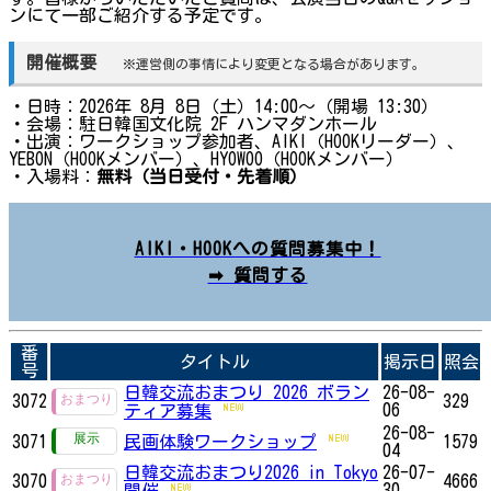
ンにて一部ご紹介する予定です。
開催概要
※運営側の事情により変更となる場合があります。
・日時：2026年 8月 8日（土）14:00〜（開場 13:30）
・会場：駐日韓国文化院 2F ハンマダンホール
・出演：ワークショップ参加者、AIKI（HOOKリーダー）、
YEBON（HOOKメンバー）、HYOWOO（HOOKメンバー）
・入場料：
無料（当日受付・先着順）
AIKI・HOOKへの質問募集中！
➡ 質問する
番
タイトル
掲示日
照会
号
日韓交流おまつり 2026 ボラン
26-08-
3072
329
06
ティア募集
26-08-
3071
民画体験ワークショップ
1579
04
日韓交流おまつり2026 in Tokyo
26-07-
3070
4666
30