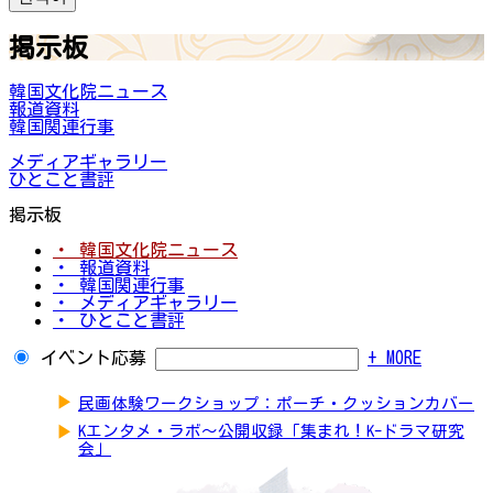
掲示板
韓国文化院ニュース
報道資料
韓国関連行事
メディアギャラリー
ひとこと書評
掲示板
・ 韓国文化院ニュース
・ 報道資料
・ 韓国関連行事
・ メディアギャラリー
・ ひとこと書評
イベント応募
+ MORE
▶
民画体験ワークショップ：ポーチ・クッションカバー
▶
Kエンタメ・ラボ～公開収録「集まれ！K-ドラマ研究
会」