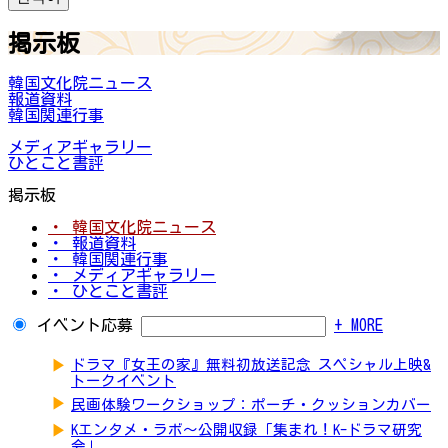
掲示板
韓国文化院ニュース
報道資料
韓国関連行事
メディアギャラリー
ひとこと書評
掲示板
・ 韓国文化院ニュース
・ 報道資料
・ 韓国関連行事
・ メディアギャラリー
・ ひとこと書評
イベント応募
+ MORE
▶
ドラマ『女王の家』無料初放送記念 スペシャル上映&
トークイベント
▶
民画体験ワークショップ：ポーチ・クッションカバー
▶
Kエンタメ・ラボ～公開収録「集まれ！K-ドラマ研究
会」