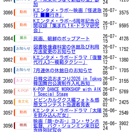
24
加
Kエンタメ・ラボ～映画「怪速急
26-07-
3066
3575
行 ■■行き」
19
Kエンタメ・ラボ～6周年記念公
26-07-
3065
開収録「集まれ！K-ドラマ研究
9595
17
会」
26-07-
3064
民画、朝鮮のポップアート
4128
15
図書映像資料室の休館及び利用
26-07-
3063
1752
方法変更のお知らせ
13
Kエンタメ・ラボ～ドラマ「復讐
26-07-
3062
1380
代行人3～模範タクシー」
12
26-07-
3061
7月連休の休館日のお知らせ
1705
08
日韓交流おまつり2026 in Tokyo
26-07-
3060
3155
韓国舞台公演制作入札告知
06
K-POP DANCE WORKSHOP with AIK
26-07-
3059
5769
I Special Stage
06
ビビンカルグクス編フォト＆感
26-07-
3058
2425
想文コンテスト当選者発表
02
Kエンタメ・ラボ～ドラマ「太陽
26-06-
3057
2549
を飲み込んだ女」
28
映画「顔-かお-」ヨン・サンホ
26-06-
3902
3056
監督、パク・ジョンミン来日記
24
1
念特別試写会