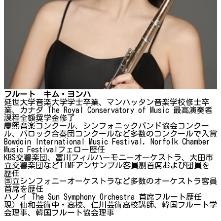
フルート キム・ヨンハ
延世大学音楽大学学士卒業、マンハッタン音楽学校修士卒
業、カナダ The Royal Conservatory of Music 最高演奏者
課程全額奨学金修了
慶熙音楽コンクール、シンフォニックバンド協会コンクー
ル、バロック合奏団コンクールなど多数のコンクールで入賞
Bowdoin International Music Festival, Norfolk Chamber
Music Festivalフェロー歴任
KBS交響楽団、富川フィルハーモニーオーケストラ、大田市
立交響楽団などTIMFアンサンブル客員副首席および団員を
歴任
国立シンフォニーオーケストラなど多数のオーケストラ客員
首席を歴任
ハノイ The Sun Symphony Orchestra 首席フルート歴任
現）仙和芸術中・高校、仁川芸術高校講師、韓国フルート学
会理事、韓国フルート協会理事