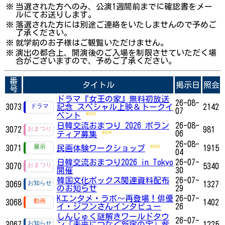
※
当選された方へのみ、公演1週間前までに確認書をメー
ルにてお送りします。
※
落選された方には別途ご連絡をいたしませんので予めご
了承ください。
※
就学前のお子様はご観覧いただけません。
※
演出の都合上、開演後のご入場を制限させていただく場
合がございますので、予めご了承ください。
番
タイトル
掲示日
照会
号
ドラマ『女王の家』無料初放送
26-08-
3073
記念 スペシャル上映＆トークイ
2142
07
ベント
日韓交流おまつり 2026 ボラン
26-08-
3072
981
06
ティア募集
26-08-
3071
民画体験ワークショップ
1915
04
日韓交流おまつり2026 in Tokyo
26-07-
3070
5340
開催
30
韓国文化ボックス関連資料配布
26-07-
3069
1327
のお知らせ
29
Kエンタメ・ラボ～再登場！俳優
26-07-
3068
1402
イ・ジフンさんインタビュー
26
しんじゅく謎解きワールドタウ
26-07-
3067
ン「未来につなぐ新宿の宝」参
1225