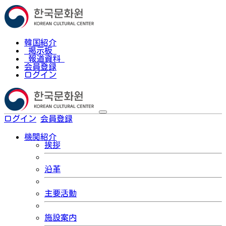
韓国紹介
掲示板
報道資料
会員登録
ログイン
ログイン
会員登録
한국어
機関紹介
挨拶
沿革
主要活動
施設案内