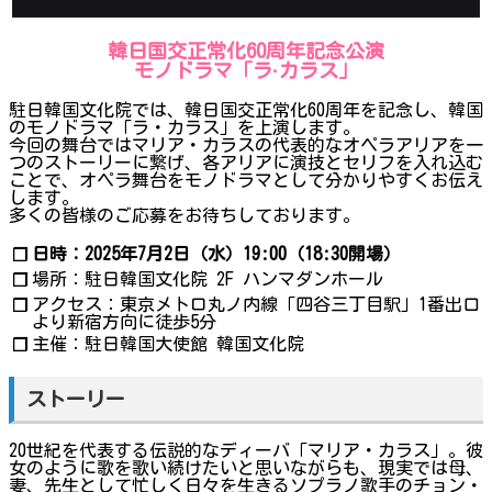
韓日国交正常化60周年記念公演
モノドラマ「ラ·カラス」
駐日韓国文化院では、韓日国交正常化60周年を記念し、韓国
のモノドラマ「ラ・カラス」を上演します。
今回の舞台ではマリア・カラスの代表的なオペラアリアを一
つのストーリーに繋げ、各アリアに演技とセリフを入れ込む
ことで、オペラ舞台をモノドラマとして分かりやすくお伝え
します。
多くの皆様のご応募をお待ちしております。
日時：2025年7月2日（水）19:00（18:30開場）
❐
場所：駐日韓国文化院 2F ハンマダンホール
❐
アクセス：東京メトロ丸ノ内線「四谷三丁目駅」1番出口
❐
より新宿方向に徒歩5分
主催：駐日韓国大使館 韓国文化院
❐
ストーリー
20世紀を代表する伝説的なディーバ「マリア・カラス」。彼
女のように歌を歌い続けたいと思いながらも、現実では母、
妻、先生として忙しく日々を生きるソプラノ歌手のチョン・