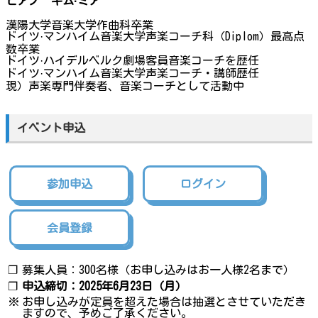
ピアノ キム·ミア
漢陽大学音楽大学作曲科卒業
ドイツ·マンハイム音楽大学声楽コーチ科（Diplom）最高点
数卒業
ドイツ·ハイデルベルク劇場客員音楽コーチを歴任
ドイツ·マンハイム音楽大学声楽コーチ・講師歴任
現）声楽専門伴奏者、音楽コーチとして活動中
イベント申込
参加申込
ログイン
会員登録
❐
募集人員：300名様（お申し込みはお一人様2名まで）
❐
申込締切：2025年6月23日（月）
※
お申し込みが定員を超えた場合は抽選とさせていただき
ますので、予めご了承ください。