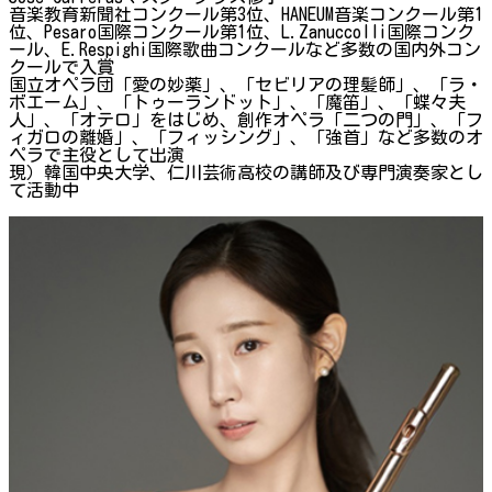
音楽教育新聞社コンクール第3位、HANEUM音楽コンクール第1
位、Pesaro国際コンクール第1位、L.Zanuccolli国際コンク
ール、E.Respighi国際歌曲コンクールなど多数の国内外コン
クールで入賞
国立オペラ団「愛の妙薬」、「セビリアの理髪師」、「ラ・
ボエーム」、「トゥーランドット」、「魔笛」、「蝶々夫
人」、「オテロ」をはじめ、創作オペラ「二つの門」、「フ
ィガロの離婚」、「フィッシング」、「強首」など多数のオ
ペラで主役として出演
現）韓国中央大学、仁川芸術高校の講師及び専門演奏家とし
て活動中