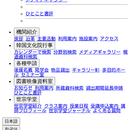
ひとこと書評
機関紹介
挨拶
沿革
主要活動
利用案内
施設案内
アクセス
韓国文化院行事
カレンダーで検索
分野別検索
メディアギャラリー
報
道資料検索
各種申請
後援名義
見学会
物品貸出
ギャラリーMI
多目的ホー
ル
セミナー室
図書映像資料室
お知らせ
利用案内
所蔵資料検索
貸出期間延長申請
ひとこと書評
世宗学堂
世宗学堂紹介
クラス案内
授業日程
受講申込案内
講
師プロフィール
世宗学堂ジャーナル
よくある質問
日本語
한국어