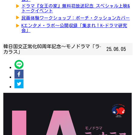
▶
ドラマ『女王の家』無料初放送記念 スペシャル上映&
トークイベント
▶
民画体験ワークショップ：ポーチ・クッションカバー
▶
Kエンタメ・ラボ～公開収録「集まれ！K-ドラマ研究
会」
韓日国交正常化60周年記念〜モノドラマ「ラ·
25.06.05
カラス」