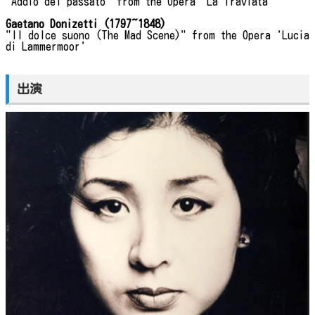
"Addio del passato" from the Opera 'La Traviata'
Gaetano Donizetti (1797~1848)
"Il dolce suono (The Mad Scene)" from the Opera 'Lucia
di Lammermoor'
出演