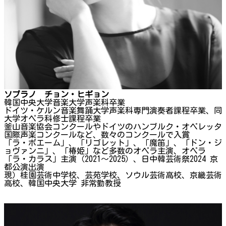
ソプラノ チョン・ヒギョン
韓国中央大学音楽大学声楽科卒業
ドイツ・ケルン音楽舞踊大学声楽科専門演奏者課程卒業、同
大学オペラ科修士課程卒業
釜山音楽協会コンクールやドイツのハンブルク・オペレッタ
国際声楽コンクールなど、数々のコンクールで入賞
「ラ・ボエーム」、「リゴレット」、「魔笛」、「ドン・ジ
ョヴァンニ」、「椿姫」など多数のオペラ主演、オペラ
「ラ・カラス」主演（2021～2025）、日中韓芸術祭2024 京
都公演出演
現）桂園芸術中学校、芸苑学校、ソウル芸術高校、京畿芸術
高校、韓国中央大学 非常勤教授