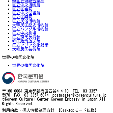
韓国芸術総合学校
国立中央博物館
国立国語院
国立中央図書館
国立国楽院
国立民俗博物館
大韓民国歴史博物館
国立ハングル博物館
国立中央劇場
国立現代美術館
韓国政策放送院
国立アジア文化殿堂
大韓民国芸術院
世界の韓国文化院
世界の韓国文化院
〒160-0004 東京都新宿区四谷4-4-10 TEL：03-3357-
5970 FAX：03-3357-6074 postmaster@koreanculture.jp
©Korean Cultural Center Korean Embassy in Japan.All
Rights Reserved.
利用約款・個人情報処理方針
【Desktopモード転換】