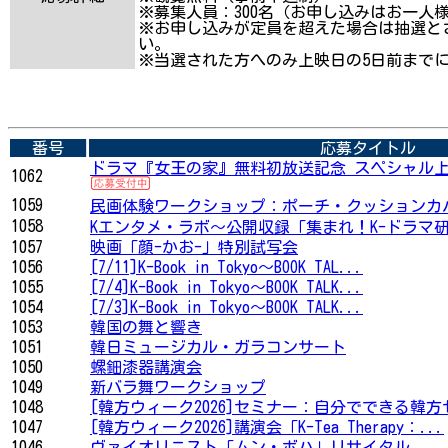
※募集人員：300名（お申し込みはお一人
※お申し込みが定員を超えた場合は抽選と
い。
※当選された方へのみ上映日の5日前まで
番号
応募タイトル
ドラマ『女王の家』無料初放送記念 スペシャル上映
1062
1059
民画体験ワークショップ：ポーチ・クッションカ
1058
Kエンタメ・ラボ～公開収録「集まれ！K-ドラマ
1057
映画「顔-かお-」特別試写会
1056
[7/11]K-Book in Tokyo～BOOK TAL...
1055
[7/4]K-Book in Tokyo～BOOK TALK...
1054
[7/3]K-Book in Tokyo～BOOK TALK...
1053
韓国の舞と響き
1051
韓日ミュージカル・ガラコンサート
1050
螺鈿漆器講演会
1049
新バラ舞ワークショップ
1048
[韓方ウィーク2026]セミナー：自分でできる韓方
1047
[韓方ウィーク2026]講演会「K-Tea Therapy：...
1046
ヴァイオリニスト「ムン・ボハ」リサイタル