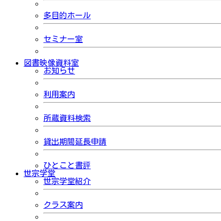
多目的ホール
セミナー室
図書映像資料室
お知らせ
利用案内
所蔵資料検索
貸出期間延長申請
ひとこと書評
世宗学堂
世宗学堂紹介
クラス案内