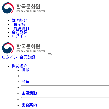
韓国紹介
掲示板
報道資料
会員登録
ログイン
ログイン
会員登録
한국어
機関紹介
挨拶
沿革
主要活動
施設案内