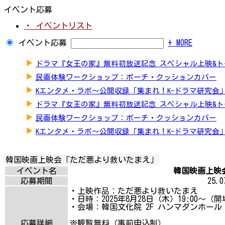
イベント応募
・ イベントリスト
イベント応募
+ MORE
▶
ドラマ『女王の家』無料初放送記念 スペシャル上映&
▶
民画体験ワークショップ：ポーチ・クッションカバー
▶
Kエンタメ・ラボ～公開収録「集まれ！K-ドラマ研究会
▶
ドラマ『女王の家』無料初放送記念 スペシャル上映&
▶
民画体験ワークショップ：ポーチ・クッションカバー
▶
Kエンタメ・ラボ～公開収録「集まれ！K-ドラマ研究会
韓国映画上映会「ただ悪より救いたまえ」
イベント名
韓国映画上映会
応募期間
25.07
・上映作品：ただ悪より救いたまえ
・日時：2025年8月28日（木）19:00～（開
・会場：韓国文化院 2F ハンマダンホール
応募詳細
※観覧無料（事前申込制）