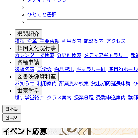
ひとこと書評
機関紹介
挨拶
沿革
主要活動
利用案内
施設案内
アクセス
韓国文化院行事
カレンダーで検索
分野別検索
メディアギャラリー
報
各種申請
後援名義
見学会
物品貸出
ギャラリーMI
多目的ホール
図書映像資料室
お知らせ
利用案内
所蔵資料検索
貸出期間延長申請
ひ
世宗学堂
世宗学堂紹介
クラス案内
授業日程
受講申込案内
講師
日本語
한국어
イベント応募