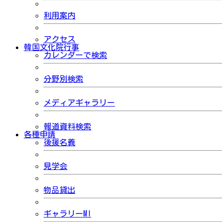
利用案内
アクセス
韓国文化院行事
カレンダーで検索
分野別検索
メディアギャラリー
報道資料検索
各種申請
後援名義
見学会
物品貸出
ギャラリーMI