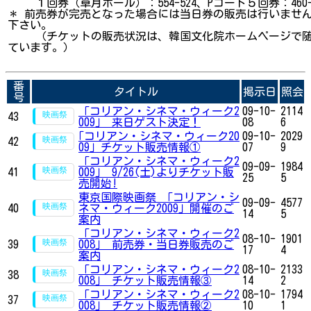
１回券（草月ホール）：554-524、Pコード５回券：460-
＊ 前売券が完売となった場合には当日券の販売は行いませ
下さい。
（チケットの販売状況は、韓国文化院ホームページで随
ています。）
番
タイトル
掲示日
照会
号
「コリアン・シネマ・ウィーク2
09-10-
2114
43
009」 来日ゲスト決定！
08
6
｢コリアン・シネマ・ウィーク20
09-10-
2029
42
09｣ チケット販売情報①
07
9
「コリアン・シネマ・ウィーク2
09-09-
1984
41
009」 9/26(土)よりチケット販
25
5
売開始!
東京国際映画祭 「コリアン・シ
09-09-
4577
40
ネマ・ウィーク2009」開催のご
14
5
案内
「コリアン・シネマ・ウィーク2
08-10-
1901
39
008」 前売券・当日券販売のご
17
4
案内
「コリアン・シネマ・ウィーク2
08-10-
2133
38
008」 チケット販売情報③
14
2
「コリアン・シネマ・ウィーク2
08-10-
1794
37
008」 チケット販売情報②
10
1