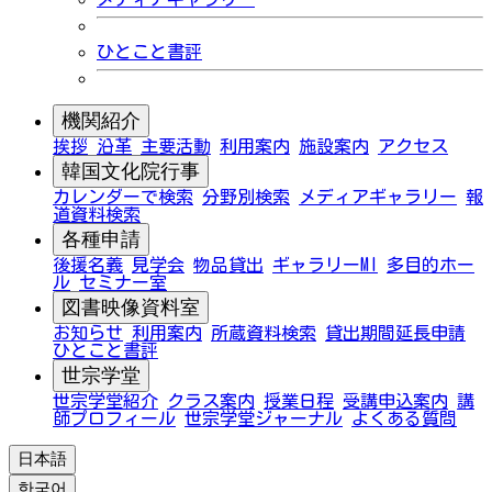
ひとこと書評
機関紹介
挨拶
沿革
主要活動
利用案内
施設案内
アクセス
韓国文化院行事
カレンダーで検索
分野別検索
メディアギャラリー
報
道資料検索
各種申請
後援名義
見学会
物品貸出
ギャラリーMI
多目的ホー
ル
セミナー室
図書映像資料室
お知らせ
利用案内
所蔵資料検索
貸出期間延長申請
ひとこと書評
世宗学堂
世宗学堂紹介
クラス案内
授業日程
受講申込案内
講
師プロフィール
世宗学堂ジャーナル
よくある質問
日本語
한국어