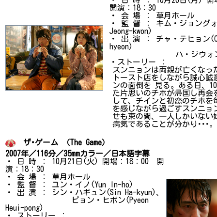
開演：18：30
・ 会 場 ： 草月ホール
・ 監 督 ： キム・ジョングォン
Jeong-kwon)
・ 出 演 ： チャ・テヒョン(Cha
hyeon)
ハ・ジウォン(Ha J
・ストーリー ：
スンニョンは両親が亡くなっ
トースト店をしながら誠心誠
ンの面倒を 見る。ある日、1
た片思いのチホが帰国し再会
して、チインと初恋のチホを
を感じながら過ごすスンニョ
せも束の間、一人しかいない
病気であることが分かり･･･。
ザ･ゲーム （The Game）
2007年／116分／35mmカラー／日本語字幕
・ 日 時 ： 10月21日(火) 開場：18：00 開
演：18：30
・ 会 場 ： 草月ホール
・ 監 督 ： ユン・イノ(Yun In-ho)
・ 出 演 ： シン・ハギュン(Sin Ha-kyun)、
ピョン・ヒボン(Pyeon
Heui-pong)
・ ストーリー ：