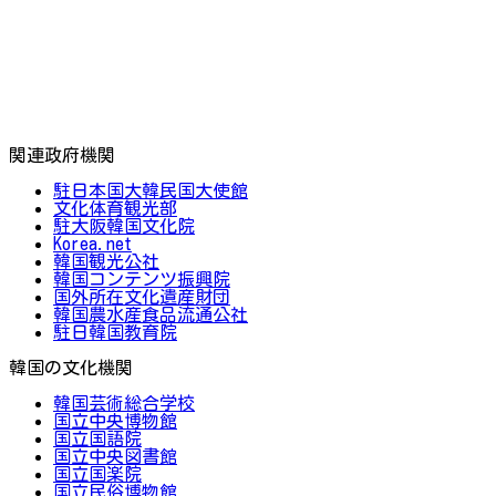
関連政府機関
駐日本国大韓民国大使館
文化体育観光部
駐大阪韓国文化院
Korea.net
韓国観光公社
韓国コンテンツ振興院
国外所在文化遺産財団
韓国農水産食品流通公社
駐日韓国教育院
韓国の文化機関
韓国芸術総合学校
国立中央博物館
国立国語院
国立中央図書館
国立国楽院
国立民俗博物館