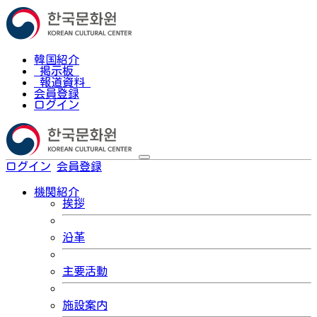
韓国紹介
掲示板
報道資料
会員登録
ログイン
ログイン
会員登録
한국어
機関紹介
挨拶
沿革
主要活動
施設案内