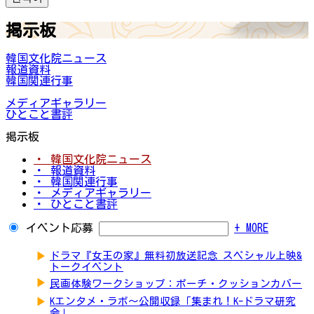
掲示板
韓国文化院ニュース
報道資料
韓国関連行事
メディアギャラリー
ひとこと書評
掲示板
・ 韓国文化院ニュース
・ 報道資料
・ 韓国関連行事
・ メディアギャラリー
・ ひとこと書評
イベント応募
+ MORE
▶
ドラマ『女王の家』無料初放送記念 スペシャル上映&
トークイベント
▶
民画体験ワークショップ：ポーチ・クッションカバー
▶
Kエンタメ・ラボ～公開収録「集まれ！K-ドラマ研究
会」