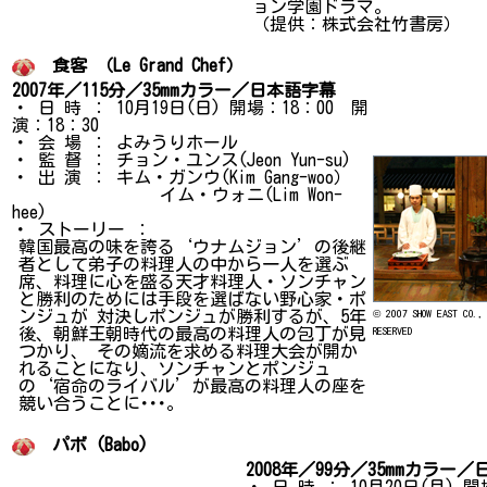
ョン学園ドラマ。
（提供：株式会社竹書房）
食客 （Le Grand Chef）
2007年／115分／35mmカラー／日本語字幕
・ 日 時 ： 10月19日(日) 開場：18：00 開
演：18：30
・ 会 場 ： よみうりホール
・ 監 督 ： チョン・ユンス(Jeon Yun-su)
・ 出 演 ： キム・ガンウ(Kim Gang-woo）
イム・ウォニ(Lim Won-
hee)
・ ストーリー ：
韓国最高の味を誇る‘ウナムジョン’の後継
者として弟子の料理人の中から一人を選ぶ
席、料理に心を盛る天才料理人・ソンチャン
と勝利のためには手段を選ばない野心家・ポ
ンジュが 対決しポンジュが勝利するが、5年
© 2007 SHOW EAST CO.,
後、朝鮮王朝時代の最高の料理人の包丁が見
RESERVED
つかり、 その嫡流を求める料理大会が開か
れることになり、ソンチャンとポンジュ
の‘宿命のライバル’が最高の料理人の座を
競い合うことに･･･。
パボ (Babo)
2008年／99分／35mmカラー
・ 日 時 ： 10月20日(月) 