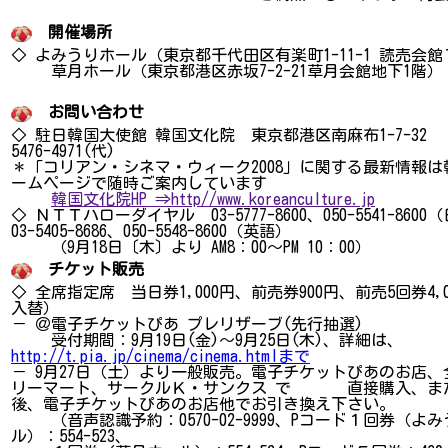
開催場所
◇ よみうりホール（東京都千代田区有楽町1-11-1 読売会
草月ホール（東京都港区赤坂7-2-21草月会館地下1階）
お問い合わせ
◇ 駐日韓国大使館 韓国文化院 東京都港区南麻布1-7-32 TE
5476-4971(代)
＊「コリアン・シネマ・ウィーク2008」に関する最新情報
ームページで随時ご案内しています
韓国文化院HP ⇒http//www.koreanculture.jp
◇ ＮＴＴハローダイヤル 03-5777-8600、050-5541-860
03-5405-8686、050-5548-8600（英語）
（9月18日〔木〕より AM8：00～PM 10：00）
チケット販売
◇ 全席指定席 当日券1,000円、前売券900円、前売5回券4,
入替）
－ ＠電子チケットぴあ プレリザーブ(先行抽選)
受付期間：9月19日(金)～9月25日(木)、詳細は、
http://t.pia.jp/cinema/cinema.htmlまで
－ 9月27日（土）より一般販売。電子チケットぴあのお店
リーマート、サークルＫ・サンクス で 直接購入、ま
後、電子チケットぴあのお店他でお引き換え下さい。
（音声認識予約：0570-02-9999、Pコード１回券（よ
ル）：554-523、