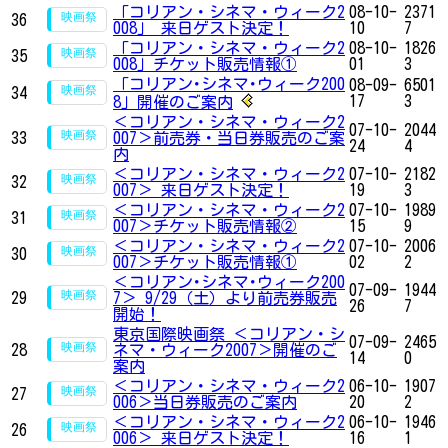
「コリアン・シネマ・ウィーク2
08-10-
2371
36
008」 来日ゲスト決定！
10
7
「コリアン・シネマ・ウィーク2
08-10-
1826
35
008」チケット販売情報①
01
3
「コリアン･シネマ･ウィーク200
08-09-
6501
34
17
3
8」開催のご案内
＜コリアン・シネマ・ウィーク2
07-10-
2044
33
007＞前売券・当日券販売のご案
24
4
内
＜コリアン・シネマ・ウィーク2
07-10-
2182
32
007＞ 来日ゲスト決定！
19
3
＜コリアン・シネマ・ウィーク2
07-10-
1989
31
007＞チケット販売情報②
15
9
＜コリアン・シネマ・ウィーク2
07-10-
2006
30
007＞チケット販売情報①
02
2
＜コリアン･シネマ･ウィーク200
07-09-
1944
29
7＞ 9/29（土）より前売券販売
26
7
開始！
東京国際映画祭 ＜コリアン・シ
07-09-
2465
28
ネマ・ウィーク2007＞開催のご
14
0
案内
＜コリアン・シネマ・ウィーク2
06-10-
1907
27
006＞当日券販売のご案内
20
2
＜コリアン・シネマ・ウィーク2
06-10-
1946
26
006＞ 来日ゲスト決定！
16
1