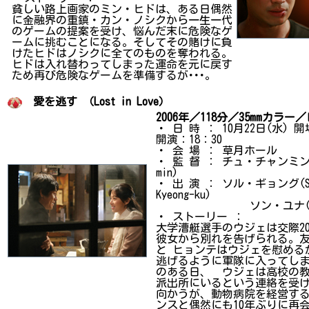
貧しい路上画家のミン・ヒドは、ある日偶然
に金融界の重鎮・カン・ノシクから一生一代
のゲームの提案を受け、悩んだ末に危険なゲ
ームに挑むことになる。そしてその賭けに負
けたヒドはノシクに全てのものを奪われる。
ヒドは入れ替わってしまった運命を元に戻す
ため再び危険なゲームを準備するが･･･。
愛を逃す （Lost in Love）
2006年／118分／35mmカラ
・ 日 時 ： 10月22日(水) 
開演：18：30
・ 会 場 ： 草月ホール
・ 監 督 ： チュ・チャンミン(Ch
min)
・ 出 演 ： ソル・ギョング(
Kyeong-ku)
ソン・ユナ(Song Y
・ ストーリー ：
大学漕艇選手のウジェは交際2
彼女から別れを告げられる。
と ヒョンテはウジェを慰める
逃げるように軍隊に入ってしま
のある日、 ウジェは高校の
派出所にいるという連絡を受
向かうが、動物病院を経営す
ンスと偶然にも10年ぶりに再会