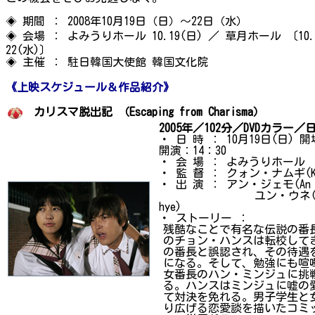
◈ 期間 ： 2008年10月19日（日）～22日（水）
◈ 会場 ： よみうりホール 10.19(日) ／ 草月ホール 〔10
22(水)〕
◈ 主催 ： 駐日韓国大使館 韓国文化院
《上映スケジュール＆作品紹介》
カリスマ脱出記 （Escaping from Charisma）
2005年／102分／DVDカラー
・ 日 時 ： 10月19日(日) 
開演：14：30
・ 会 場 ： よみうりホール
・ 監 督 ： クォン・ナムギ(Kwo
・ 出 演 ： アン・ジェモ(An J
ユン・ウネ(Yun 
hye)
・ ストーリー ：
残酷なことで有名な伝説の番
のチョン・ハンスは転校して
の番長と誤認され、その待遇
になる。そして、勉強にも喧
女番長のハン・ミンジュに挑
る。ハンスはミンジュに嘘の
て対決を免れる。男子学生と
り広げる恋愛談を描いたコミ