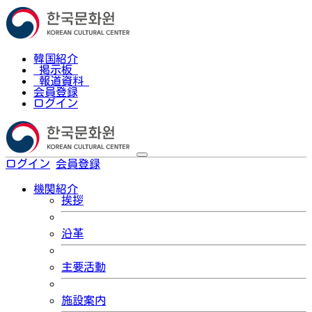
韓国紹介
掲示板
報道資料
会員登録
ログイン
ログイン
会員登録
한국어
機関紹介
挨拶
沿革
主要活動
施設案内