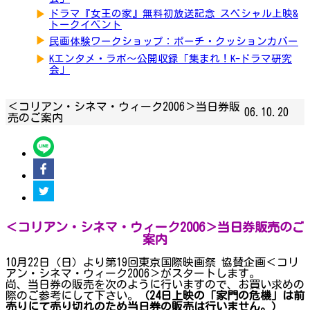
▶
ドラマ『女王の家』無料初放送記念 スペシャル上映&
トークイベント
▶
民画体験ワークショップ：ポーチ・クッションカバー
▶
Kエンタメ・ラボ～公開収録「集まれ！K-ドラマ研究
会」
＜コリアン・シネマ・ウィーク2006＞当日券販
06.10.20
売のご案内
＜コリアン・シネマ・ウィーク2006＞当日券販売のご
案内
10月22日（日）より第19回東京国際映画祭 協賛企画＜コリ
アン・シネマ・ウィーク2006＞がスタートします。
尚、当日券の販売を次のように行いますので、お買い求めの
際のご参考にして下さい。
（24日上映の「家門の危機」は前
売りにて売り切れのため当日券の販売は行いません。）