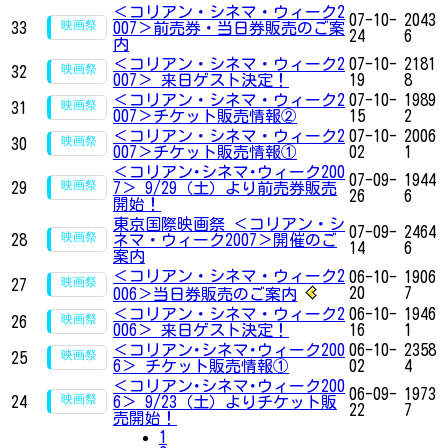
＜コリアン・シネマ・ウィーク2
07-10-
2043
33
007＞前売券・当日券販売のご案
24
6
内
＜コリアン・シネマ・ウィーク2
07-10-
2181
32
007＞ 来日ゲスト決定！
19
8
＜コリアン・シネマ・ウィーク2
07-10-
1989
31
007＞チケット販売情報②
15
2
＜コリアン・シネマ・ウィーク2
07-10-
2006
30
007＞チケット販売情報①
02
1
＜コリアン･シネマ･ウィーク200
07-09-
1944
29
7＞ 9/29（土）より前売券販売
26
6
開始！
東京国際映画祭 ＜コリアン・シ
07-09-
2464
28
ネマ・ウィーク2007＞開催のご
14
6
案内
＜コリアン・シネマ・ウィーク2
06-10-
1906
27
20
7
006＞当日券販売のご案内
＜コリアン・シネマ・ウィーク2
06-10-
1946
26
006＞ 来日ゲスト決定！
16
1
＜コリアン･シネマ･ウィーク200
06-10-
2358
25
6＞ チケット販売情報①
02
4
＜コリアン･シネマ･ウィーク200
06-09-
1973
24
6＞ 9/23（土）よりチケット販
22
7
売開始！
1