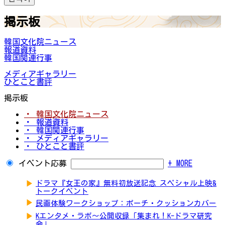
掲示板
韓国文化院ニュース
報道資料
韓国関連行事
メディアギャラリー
ひとこと書評
掲示板
・ 韓国文化院ニュース
・ 報道資料
・ 韓国関連行事
・ メディアギャラリー
・ ひとこと書評
イベント応募
+ MORE
▶
ドラマ『女王の家』無料初放送記念 スペシャル上映&
トークイベント
▶
民画体験ワークショップ：ポーチ・クッションカバー
▶
Kエンタメ・ラボ～公開収録「集まれ！K-ドラマ研究
会」