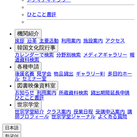
ひとこと書評
機関紹介
挨拶
沿革
主要活動
利用案内
施設案内
アクセス
韓国文化院行事
カレンダーで検索
分野別検索
メディアギャラリー
報
道資料検索
各種申請
後援名義
見学会
物品貸出
ギャラリーMI
多目的ホー
ル
セミナー室
図書映像資料室
お知らせ
利用案内
所蔵資料検索
貸出期間延長申請
ひとこと書評
世宗学堂
世宗学堂紹介
クラス案内
授業日程
受講申込案内
講
師プロフィール
世宗学堂ジャーナル
よくある質問
日本語
한국어