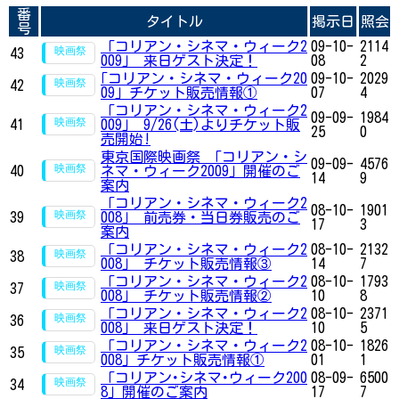
番
タイトル
掲示日
照会
号
「コリアン・シネマ・ウィーク2
09-10-
2114
43
009」 来日ゲスト決定！
08
2
｢コリアン・シネマ・ウィーク20
09-10-
2029
42
09｣ チケット販売情報①
07
4
「コリアン・シネマ・ウィーク2
09-09-
1984
41
009」 9/26(土)よりチケット販
25
0
売開始!
東京国際映画祭 「コリアン・シ
09-09-
4576
40
ネマ・ウィーク2009」開催のご
14
9
案内
「コリアン・シネマ・ウィーク2
08-10-
1901
39
008」 前売券・当日券販売のご
17
3
案内
「コリアン・シネマ・ウィーク2
08-10-
2132
38
008」 チケット販売情報③
14
7
「コリアン・シネマ・ウィーク2
08-10-
1793
37
008」 チケット販売情報②
10
8
「コリアン・シネマ・ウィーク2
08-10-
2371
36
008」 来日ゲスト決定！
10
5
「コリアン・シネマ・ウィーク2
08-10-
1826
35
008」チケット販売情報①
01
1
「コリアン･シネマ･ウィーク200
08-09-
6500
34
8」開催のご案内
17
7