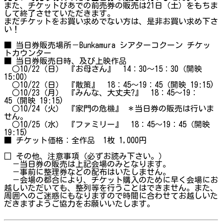
また、チケットぴあでの前売券の販売は21日（土）をもちま
して終了させていただきます。
まだチケットをお買い求めでない方は、是非お買い求め下さ
い！
■ 当日券販売場所－Bunkamura シアターコクーン チケッ
トカウンター
■ 当日券販売日時、及び上映作品
○10/22（日） 『お母さん』 14：30～15：30（開映
15:00）
○10/22（日） 『散策』 18：45～19：45（開映 19:15)
○10/23（月） 『みんな、大丈夫?』 18：45～19：
45（開映 19:15)
○10/24（火） 『家門の危機』 ＊当日券の販売は行いま
せん。
○10/25（水） 『ファミリー』 18：45～19：45（開映
19:15)
■ チケット価格：全作品 1枚 1,000円
□ その他、注意事項（必ずお読み下さい。）
－当日券の販売は上記会場のみとなります。
－事前に整理券などの配布はいたしません。
－会場の都合により、チケット購入のために早く会場にお
越しいただいても、整列等を行うことはできません。また、
周囲へのご迷惑にもなりますので時間に合わせてお越しいた
だきますようご協力をお願いいたします。