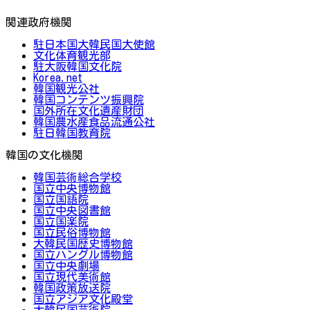
関連政府機関
駐日本国大韓民国大使館
文化体育観光部
駐大阪韓国文化院
Korea.net
韓国観光公社
韓国コンテンツ振興院
国外所在文化遺産財団
韓国農水産食品流通公社
駐日韓国教育院
韓国の文化機関
韓国芸術総合学校
国立中央博物館
国立国語院
国立中央図書館
国立国楽院
国立民俗博物館
大韓民国歴史博物館
国立ハングル博物館
国立中央劇場
国立現代美術館
韓国政策放送院
国立アジア文化殿堂
大韓民国芸術院