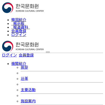
韓国紹介
掲示板
報道資料
会員登録
ログイン
ログイン
会員登録
한국어
機関紹介
挨拶
沿革
主要活動
施設案内