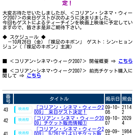
定！
大変お待たせいたしましたが、＜コリアン・シネマ・ウィー
ク2007＞の来日ゲストが次のように決まりました。
今回もゲストによるティーチインを映画上映後に予定してい
ますので、皆さま是非ご期待下さい。
◆ スケジュール ◆
－10月26日（金）「裸足のキボン」 ゲスト：シン･ヒョン
ジュン（「裸足のキボン」主演）
■ ＜コリアン･シネマ･ウィーク2007＞ 開催概要 ⇒
こちら
■ ＜コリアン･シネマ･ウィーク2007＞ 前売チケット購入に
関して ⇒
こちら
番
タイトル
掲示日
照会
号
「コリアン・シネマ・ウィーク2
09-10-
2114
43
009」 来日ゲスト決定！
08
2
｢コリアン・シネマ・ウィーク20
09-10-
2029
42
09｣ チケット販売情報①
07
4
「コリアン・シネマ・ウィーク2
09-09-
1984
41
009」 9/26(土)よりチケット販