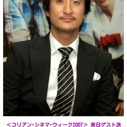
＜コリアン･シネマ･ウィーク2007＞ 来日ゲスト決