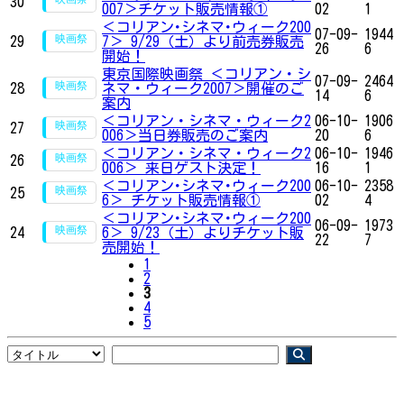
30
007＞チケット販売情報①
02
1
＜コリアン･シネマ･ウィーク200
07-09-
1944
29
7＞ 9/29（土）より前売券販売
26
6
開始！
東京国際映画祭 ＜コリアン・シ
07-09-
2464
28
ネマ・ウィーク2007＞開催のご
14
6
案内
＜コリアン・シネマ・ウィーク2
06-10-
1906
27
006＞当日券販売のご案内
20
6
＜コリアン・シネマ・ウィーク2
06-10-
1946
26
006＞ 来日ゲスト決定！
16
1
＜コリアン･シネマ･ウィーク200
06-10-
2358
25
6＞ チケット販売情報①
02
4
＜コリアン･シネマ･ウィーク200
06-09-
1973
24
6＞ 9/23（土）よりチケット販
22
7
売開始！
1
2
3
4
5