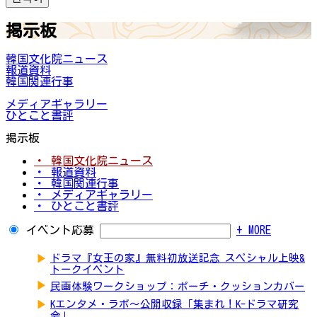
掲示板
韓国文化院ニュース
報道資料
韓国関連行事
メディアギャラリー
ひとこと書評
掲示板
・ 韓国文化院ニュース
・ 報道資料
・ 韓国関連行事
・ メディアギャラリー
・ ひとこと書評
イベント応募
+ MORE
▶
ドラマ『女王の家』無料初放送記念 スペシャル上映&
トークイベント
▶
民画体験ワークショップ：ポーチ・クッションカバー
▶
Kエンタメ・ラボ～公開収録「集まれ！K-ドラマ研究
会」