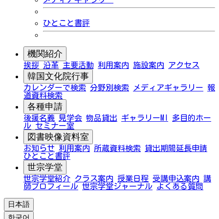
ひとこと書評
機関紹介
挨拶
沿革
主要活動
利用案内
施設案内
アクセス
韓国文化院行事
カレンダーで検索
分野別検索
メディアギャラリー
報
道資料検索
各種申請
後援名義
見学会
物品貸出
ギャラリーMI
多目的ホー
ル
セミナー室
図書映像資料室
お知らせ
利用案内
所蔵資料検索
貸出期間延長申請
ひとこと書評
世宗学堂
世宗学堂紹介
クラス案内
授業日程
受講申込案内
講
師プロフィール
世宗学堂ジャーナル
よくある質問
日本語
한국어