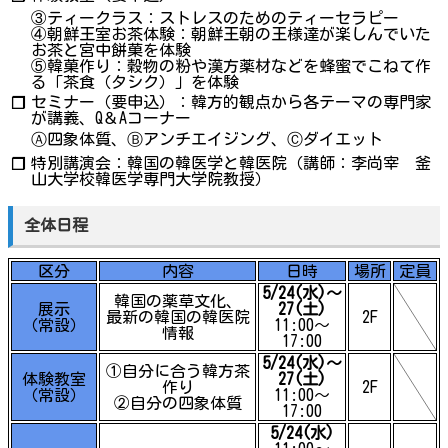
③ティークラス：ストレスのためのティーセラピー
④朝鮮王室お茶体験：朝鮮王朝の王様達が楽しんでいた
お茶と宮中餅菓を体験
⑤韓菓作り：穀物の粉や漢方薬材などを蜂蜜でこねて作
る「茶食（タシク）」を体験
セミナー（要申込）：韓方的観点から各テーマの専門家
❐
が講義、Q＆Aコーナー
Ⓐ四象体質、Ⓑアンチエイジング、Ⓒダイエット
特別講演会：韓国の韓医学と韓医院（講師：李尚宰 釜
❐
山大学校韓医学専門大学院教授）
全体日程
区分
内容
日時
場所
定員
5/24(水)～
韓国の薬草文化、
展示
27(土)
最新の韓国の韓医院
2F
（常設）
11:00～
情報
17:00
5/24(水)～
①自分に合う韓方茶
体験教室
27(土)
作り
2F
（常設）
11:00～
②自分の四象体質
17:00
5/24(水)