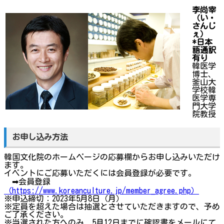
李尚宰
（い・
さんじ
ぇ）
*日本
語通訳
有り
韓医学
博士、
釜山大
学校韓
医学専
門大学
院教授
お申し込み方法
韓国文化院のホームページの応募欄からお申し込みいただけ
ます。
イベントにご応募いただくには会員登録が必要です。
➡会員登録
（https://www.koreanculture.jp/member_agree.php）
※申込締切：2023年5月8日（月）
※定員を超えた場合は抽選とさせていただきますので、予め
ご了承ください。
※当選された方へのみ、5月12日までに確認書をメールにて