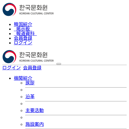
韓国紹介
掲示板
報道資料
会員登録
ログイン
ログイン
会員登録
한국어
機関紹介
挨拶
沿革
主要活動
施設案内