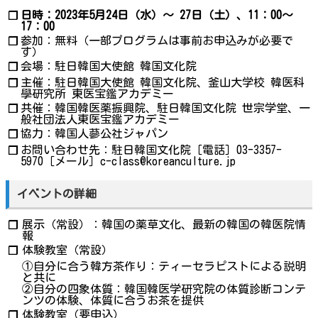
日時：2023年5月24日（水）～ 27日（土）、11：00～
❐
17：00
参加：無料（一部プログラムは事前お申込みが必要で
❐
す）
会場：駐日韓国大使館 韓国文化院
❐
主催：駐日韓国大使館 韓国文化院、釜山大学校 韓医科
❐
學研究所 東医宝鑑アカデミー
共催：韓国韓医薬振興院、駐日韓国文化院 世宗学堂、一
❐
般社団法人東医宝鑑アカデミー
協力：韓国人蔘公社ジャパン
❐
お問い合わせ先：駐日韓国文化院［電話］03-3357-
❐
5970［メール］c-class@koreanculture.jp
イベントの詳細
展示（常設）：韓国の薬草文化、最新の韓国の韓医院情
❐
報
体験教室（常設）
❐
①自分に合う韓方茶作り：ティーセラピストによる説明
と共に
②自分の四象体質：韓国韓医学研究院の体質診断コンテ
ンツの体験、体質に合うお茶を提供
体験教室（要申込）
❐