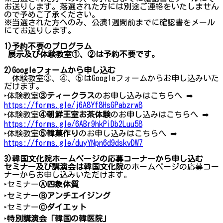
お送りします。落選された方には別途ご連絡をいたしません
ので予めご了承ください。
※当選された方へのみ、公演1週間前までに確認書をメール
にてお送りします。
1)予約不要のプログラム
展示及び体験教室①、②は予約不要です。
2)Googleフォームから申し込む
体験教室③、④、⑤はGoogleフォームからお申し込みいた
だけます。
‣体験教室
③ティークラス
のお申し込みはこちらへ ➡
https://forms.gle/j6A8Yf8HsGPabzrw8
‣体験教室
④朝鮮王室お茶体験
のお申し込みはこちらへ ➡
https://forms.gle/6ABr9hkPiDb2Luu58
‣体験教室
⑤韓菓作り
のお申し込みはこちらへ ➡
https://forms.gle/duyYNpn6d9dskvDW7
3)韓国文化院ホームページの応募コーナーから申し込む
セミナー及び講演会は韓国文化院
のホームページの応募コー
ナーからお申し込みいただけます。
‣セミナー
Ⓐ四象体質
‣セミナー
Ⓑアンチエイジング
‣セミナー
Ⓒダイエット
‣
特別講演会「韓国の韓医院」