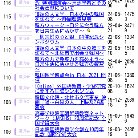
25-02-
1028
116
念 特別講演会〜言語学者とその
06
4
社会貢献について
道端の人文学－日本の中の韓国
24-05-
1475
115
を訪ねて ～静岡県清見寺
08
3
韓方ウィーク～自分に合う韓方
23-04-
3471
114
21
9
を日常生活に活かす～
「柳宗悦の心と眼」開催記念シ
22-08-
1234
113
ンポジウム
09
1
道端の人文学-日本の中の韓国を
22-05-
1510
112
訪ねて～北杜市で出会う韓国～
10
5
韓方の力で免疫力を高めよう～
22-04-
2096
111
日常生活に活かせる韓方の叡智
25
7
～
韓国留学博覧会in 日本 2021 開
21-06-
1380
110
催
08
5
[Online] 外国語教育・学習研究
20-10-
1824
109
に関する国際シンポジウム
08
8
韓国文化院・北杜市交流事業 映
19-12-
2539
108
画「道～白磁の人」上映及び講
18
5
演会
高等学校韓国朝鮮語教育ネット
19-09-
1943
107
ワーク（JAKEHS）20周年記念 全
27
6
国学術大会
日本韓国語教育学会創立10周年
19-08-
2438
106
記念 国際学術大会
19
5