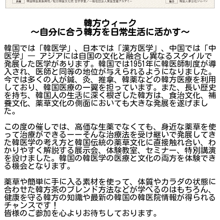
韓方ウィーク
～自分に合う韓方を日常生活に活かす～
韓国では「韓医学」、日本では「漢方医学」、中国では「中
医学」― アジアには自国の文化と融合し異なるスタイルで
発展した医学があります。韓国では1951年に韓医師制度が導
入され、医師と同等の地位が与えられるようになりました。
今では多くの人が鍼、灸、推拿、韓薬などの韓方医療を利用
しており、韓国医療の一翼を担っています。また、長い歴史
を持ち、韓国人の生活に深く根ざした韓方は、食治文化、補
養文化、薬草文化の側面においても大きな発展を遂げまし
た。
この度の催しでは、高価な生薬でなくても、身近な薬草を使
って治療ができるーーそんな治療法を受け継いで発展してき
た韓医学の考え方と韓国伝統の薬草文化に直接触れ合い、わ
かりやすく解説する展示会、体験教室、セミナー、特別講演
を設けました。韓国の韓医学の医療と文化の両方を体験でき
る機会となります。
薬草や簡単に手に入る素材を使って、体質やカラダの状態に
合わせた韓方茶のブレンド方法などが学べるのはもちろん、
健康を守る韓方の知識や最新の韓国の韓医院情報が得られる
チャンスです！
皆様のご参加を心よりお待ちしております。