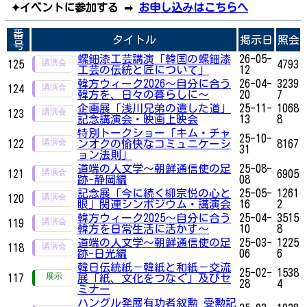
✦イベントに参加する
➡
お申し込みはこちらへ
番
タイトル
掲示日
照会
号
螺鈿漆工芸講演「韓国の螺鈿漆
26-05-
125
4793
工芸の伝統と匠について」
12
韓方ウィーク2026～自分に合う
26-04-
3239
124
韓方を、日々の暮らしに～
20
7
企画展「浅川兄弟の遺した道」
25-11-
1068
123
記念講演会・映画上映会
13
8
特別トークショー「キム・チャ
25-10-
122
ンオクの愉快なコミュニケーシ
8167
31
ョン法則」
道端の人文学～朝鮮通信使の足
25-08-
121
6905
跡-静岡編
08
記念展「今に続く柳宗悦の心と
25-05-
1261
120
眼」関連シンポジウム・講演会
16
2
韓方ウィーク2025～自分に合う
25-04-
3515
119
韓方を日常生活に活かす～
10
8
道端の人文学〜朝鮮通信使の足
25-03-
1225
118
跡-日光編
06
6
韓日伝統紙－韓紙と和紙－交流
25-02-
1538
117
展「紙、文化をつなぐ」及びセ
28
4
ミナー
ハングル発展有功者叙勲 受勲記