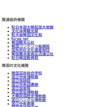
関連政府機関
駐日本国大韓民国大使館
文化体育観光部
駐大阪韓国文化院
Korea.net
韓国観光公社
韓国コンテンツ振興院
国外所在文化遺産財団
韓国農水産食品流通公社
駐日韓国教育院
韓国の文化機関
韓国芸術総合学校
国立中央博物館
国立国語院
国立中央図書館
国立国楽院
国立民俗博物館
大韓民国歴史博物館
国立ハングル博物館
国立中央劇場