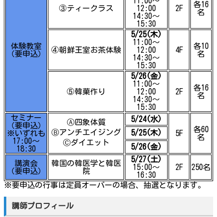
11:00～
各16
③ティークラス
12:00
2F
名
14:30～
15:30
5/25(木)
11:00～
体験教室
各10
④朝鮮王室お茶体験
12:00
4F
（要申込）
名
14:30～
15:30
5/26(金)
11:00～
各16
⑤韓菓作り
12:00
2F
名
14:30～
15:30
セミナー
5/24(水)
Ⓐ四象体質
（要申込）
各60
Ⓑアンチエイジング
5/25(木)
※いずれも
5F
名
17:00～
Ⓒダイエット
5/26(金)
18:30
5/27(土)
講演会
韓国の韓医学と韓医
15:00～
2F
250名
（要申込）
院
16:30
※要申込の行事は定員オーバーの場合、抽選となります。
講師プロフィール