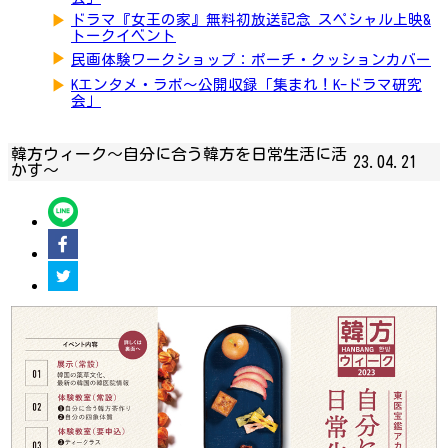
▶
ドラマ『女王の家』無料初放送記念 スペシャル上映&
トークイベント
▶
民画体験ワークショップ：ポーチ・クッションカバー
▶
Kエンタメ・ラボ～公開収録「集まれ！K-ドラマ研究
会」
韓方ウィーク～自分に合う韓方を日常生活に活
23.04.21
かす～