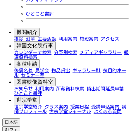
ひとこと書評
機関紹介
挨拶
沿革
主要活動
利用案内
施設案内
アクセス
韓国文化院行事
カレンダーで検索
分野別検索
メディアギャラリー
報
道資料検索
各種申請
後援名義
見学会
物品貸出
ギャラリーMI
多目的ホー
ル
セミナー室
図書映像資料室
お知らせ
利用案内
所蔵資料検索
貸出期間延長申請
ひとこと書評
世宗学堂
世宗学堂紹介
クラス案内
授業日程
受講申込案内
講
師プロフィール
世宗学堂ジャーナル
よくある質問
日本語
한국어