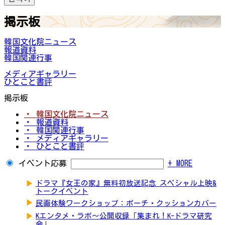
掲示板
韓国文化院ニュース
報道資料
韓国関連行事
メディアギャラリー
ひとこと書評
掲示板
・ 韓国文化院ニュース
・ 報道資料
・ 韓国関連行事
・ メディアギャラリー
・ ひとこと書評
イベント応募
+ MORE
▶
ドラマ『女王の家』無料初放送記念 スペシャル上映&
トークイベント
▶
民画体験ワークショップ：ポーチ・クッションカバー
▶
Kエンタメ・ラボ～公開収録「集まれ！K-ドラマ研究
会」