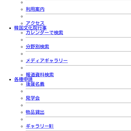
利用案内
アクセス
韓国文化院行事
カレンダーで検索
分野別検索
メディアギャラリー
報道資料検索
各種申請
後援名義
見学会
物品貸出
ギャラリーMI