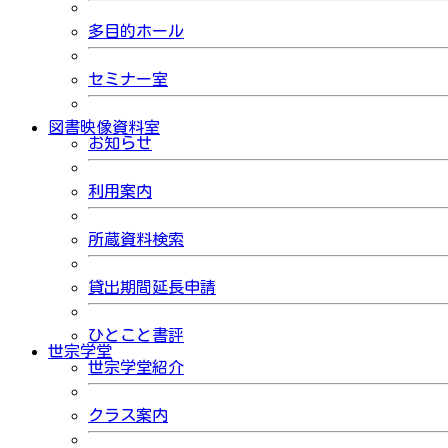
多目的ホール
セミナー室
図書映像資料室
お知らせ
利用案内
所蔵資料検索
貸出期間延長申請
ひとこと書評
世宗学堂
世宗学堂紹介
クラス案内