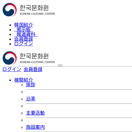
韓国紹介
掲示板
報道資料
会員登録
ログイン
ログイン
会員登録
한국어
機関紹介
挨拶
沿革
主要活動
施設案内