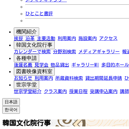
ひとこと書評
機関紹介
挨拶
沿革
主要活動
利用案内
施設案内
アクセス
韓国文化院行事
カレンダーで検索
分野別検索
メディアギャラリー
報
各種申請
後援名義
見学会
物品貸出
ギャラリーMI
多目的ホール
図書映像資料室
お知らせ
利用案内
所蔵資料検索
貸出期間延長申請
ひ
世宗学堂
世宗学堂紹介
クラス案内
授業日程
受講申込案内
講師
日本語
한국어
韓国文化院行事