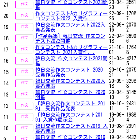
韓日交流 作文コンテスト2023開
23-04-
3561
21
催
20
7
作文コンテスト&カリグラフィー
22-09-
1708
20
コンテスト2022 入賞作...
26
7
韓日交流作文コンテスト2022入
22-09-
2070
19
賞者発表
16
2
[作品募集] 韓日交流 作文コン
22-04-
3690
18
テスト2022開催
18
6
作文コンテスト&カリグラフィー
21-10-
1764
17
コンテスト 2021入賞作...
01
8
韓日交流 作文コンテスト2021開
21-04-
4217
16
催
21
5
韓日交流作文コンテスト 2020
20-10-
2075
15
受賞作品発表
21
7
韓日交流作文コンテスト2020入
20-09-
3298
14
賞者発表
18
8
韓日交流 作文コンテスト 2020
20-04-
5145
13
開催
10
9
「韓日交流作文コンテスト 201
19-10-
2431
12
9」 受賞作品発表
11
7
「韓日交流作文コンテスト201
19-09-
1988
11
9」入賞作展示会
20
4
韓日交流作文コンテスト2019 入
19-08-
2991
10
賞者発表
30
3
韓日交流 作文コンテスト 2019
19-04-
4432
9