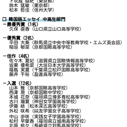
下吹越 直紀（東京都）
鈴木 猛敏（東京都）
松本 哲佳（信州大学）
❐ 韓国語エッセイ 中高生部門
－最優秀賞（1名）
久保 直香（山口県立山口高等学校）
－優秀賞（2名）
平田 大葵（群馬県立中央中等教育学校・エムズ英会話）
稲垣 郁菜（京都国際高等学校）
－佳作（4名）
佐々木 夏妃（滋賀県立国際情報高等学校）
坂東 優希菜（大垣日本大学高等学校）
福島 実夏（千葉県立松戸国際高等学校）
藤井 千裕（盈進高等学校）
－入選（12名）
山本 雅（京都国際高等学校）
西澤 現（京都国際中学校）
本城 花奈（福岡県立博多青松高等学校）
古川 瑠夏（神田女学園高等学校）
伊藤 結（松本深志高等学校）
外松 咲希（鷗友学園女子高等学校）
中山 歩咲（実践女子学園高等学校）
松村 早葉香（福岡県立城南高等学校）
北原 桃々（長崎県立対馬高等学校）