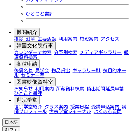
ひとこと書評
機関紹介
挨拶
沿革
主要活動
利用案内
施設案内
アクセス
韓国文化院行事
カレンダーで検索
分野別検索
メディアギャラリー
報
道資料検索
各種申請
後援名義
見学会
物品貸出
ギャラリーMI
多目的ホー
ル
セミナー室
図書映像資料室
お知らせ
利用案内
所蔵資料検索
貸出期間延長申請
ひとこと書評
世宗学堂
世宗学堂紹介
クラス案内
授業日程
受講申込案内
講
師プロフィール
世宗学堂ジャーナル
よくある質問
日本語
한국어