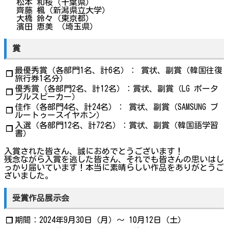
松本 和桜（千葉県）
齊藤 楓（新潟県立大学）
大橋 鈴々（東京都）
濱田 恵美 （埼玉県）
賞
最優秀賞（各部門1名、計6名）： 賞状、副賞（韓国往復
❐
旅行券1名分）
優秀賞（各部門2名、計12名）：賞状、副賞（LG ポータ
❐
ブルスピーカー）
佳作（各部門4名、計24名）： 賞状、副賞（SAMSUNG ブ
❐
ルートゥースイヤホン）
入選（各部門12名、計72名）：賞状、副賞（韓国語学習
❐
書）
入賞された皆さん、誠におめでとうございます！
残念ながら入賞を逃した皆さん、それでも皆さんの思いはし
っかり届いています！本当に素晴らしい作品をありがとうご
ざいました。
受賞作品展示会
期間：2024年9月30日（月）～ 10月12日（土）
❐