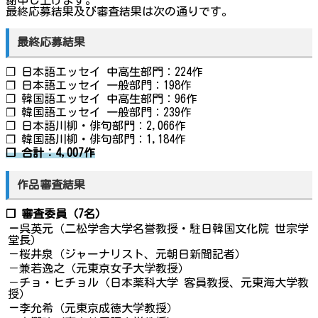
謝申し上げます。
最終応募結果及び審査結果は次の通りです。
最終応募結果
❐ 日本語エッセイ 中高生部門：224作
❐ 日本語エッセイ 一般部門：198作
❐ 韓国語エッセイ 中高生部門：96作
❐ 韓国語エッセイ 一般部門：239作
❐ 日本語川柳・俳句部門：2,066作
❐ 韓国語川柳・俳句部門：1,184作
❐ 合計：4,007作
作品審査結果
❐ 審査委員（7名）
－
呉英元（二松学舎大学名誉教授・駐日韓国文化院 世宗学
堂長）
－桜井泉（ジャーナリスト、元朝日新聞記者）
－兼若逸之（元東京女子大学教授）
－チョ・ヒチョル（日本薬科大学 客員教授、元東海大学教
授）
－
李允希（元東京成徳大学教授）