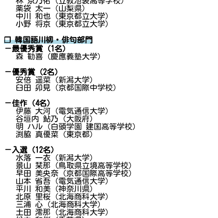
林 京乃佑（立教池袋高等学校）
薬袋 太一（山梨県）
中川 和也（東京都立大学）
小野 将京（東京都立大学）
❐ 韓国語川柳・俳句部門
－最優秀賞（1名）
森 勧喜（慶應義塾大学）
－優秀賞（2名）
安倍 遥菜（新潟大学）
臼田 卯見（京都国際中学校）
－佳作（4名）
伊藤 大河（電気通信大学）
谷垣内 鮎乃（大阪府）
明 ハル（白頭学園 建国高等学校）
渕脇 真優菜（東京都）
－入選（12名）
水落 一衣（新潟大学）
景山 栞那（鳥取県立境高等学校）
早田 美央奈（京都国際高等学校）
山本 省吾（電気通信大学）
平川 和美（神奈川県）
北原 里桜（北海商科大学）
三浦 心（北海商科大学）
土田 澪那（北海商科大学）