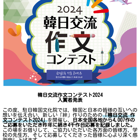
韓日交流作文コンテスト2024
入賞者発表
この度、駐日韓国文化院では、韓国と日本の皆様の互いへの
想いを伝え合い、新しい「絆」作りのための
「韓日交流 作
文コンテスト2024」
を開催し、
日本全国各地から4,007作の
ご応募をいただき昨年に続き4千作台応募を記録しました。
この場をお借りして、ご協力いただいた各方面の皆様方、学
校の先生方、そして応募してくださった皆様に心より深く感