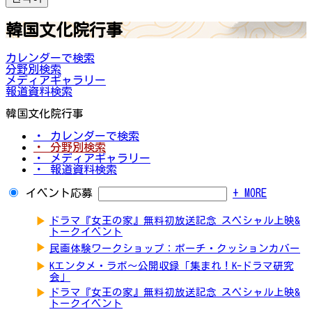
韓国文化院行事
カレンダーで検索
分野別検索
メディアギャラリー
報道資料検索
韓国文化院行事
・ カレンダーで検索
・ 分野別検索
・ メディアギャラリー
・ 報道資料検索
イベント応募
+ MORE
▶
ドラマ『女王の家』無料初放送記念 スペシャル上映&
トークイベント
▶
民画体験ワークショップ：ポーチ・クッションカバー
▶
Kエンタメ・ラボ～公開収録「集まれ！K-ドラマ研究
会」
▶
ドラマ『女王の家』無料初放送記念 スペシャル上映&
トークイベント