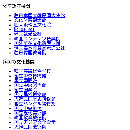
関連政府機関
駐日本国大韓民国大使館
文化体育観光部
駐大阪韓国文化院
Korea.net
韓国観光公社
韓国コンテンツ振興院
国外所在文化遺産財団
韓国農水産食品流通公社
駐日韓国教育院
韓国の文化機関
韓国芸術総合学校
国立中央博物館
国立国語院
国立中央図書館
国立国楽院
国立民俗博物館
大韓民国歴史博物館
国立ハングル博物館
国立中央劇場
国立現代美術館
韓国政策放送院
国立アジア文化殿堂
大韓民国芸術院