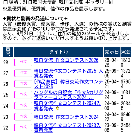
場所：駐日韓国大使館 韓国文化院 ギャラリーMI
❐
※最優秀賞、優秀賞、佳作の作品を展示します。
✦賞状と副賞の発送について✦
入賞（最優秀賞、優秀賞、佳作、入選）の皆様の賞状と副賞
は展示会終了後の10月中旬から発送される予定です。
また、9月21日（土）にご住所の確認のメールをお送りしま
すので、必ずご返信いただけますようお願い申し上げます。
番
タイトル
掲示日
照会
号
韓日交流 作文コンテスト2026
26-04-
1813
28
28
0
韓日交流作文コンテスト2025 入
25-09-
1372
27
賞者発表
05
4
[作品募集] 韓日交流作文コンテ
25-04-
3795
26
スト2025
21
4
ハングルの日記念「作文&カリグ
24-09-
1031
25
ラフィーコンテスト2024...
24
3
韓日交流作文コンテスト2024入
24-09-
2034
24
06
5
賞者発表
24-04-
3946
23
韓日交流 作文コンテスト2024
22
9
韓日交流作文コンテスト2023入
23-09-
2454
22
賞者発表
08
5