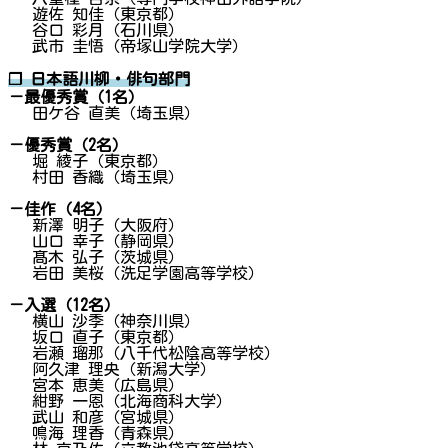
遊佐 知佳（東京都）
谷口 彩月（石川県）
武市 圭悟（帝塚山学院大学）
❐ 日本語川柳・俳句部門
－最優秀賞（1名）
田ケ谷 直美（埼玉県）
－優秀賞（2名）
堀 綾子（東京都）
村田 香織（埼玉県）
－佳作（4名）
新澤 明子（大阪府）
山口 幸子（静岡県）
髙木 弘子（茨城県）
岩田 美桜（洗足学園高等学校）
－入選（12名）
横山 沙季（神奈川県）
坂口 直子（東京都）
岩瀬 瑠那（八千代松陰高等学校）
阿久津 理央（新潟大学）
宮本 恵美（広島県）
紺野 一恩（北海商科大学）
武山 和彦（宮城県）
鳴海 理香（青森県）