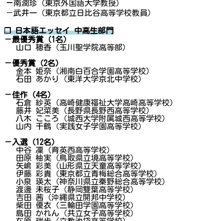
－
南潤珍（東京外国語大学教授）
－武井一（東京都立日比谷高等学校教員）
❐
日本語エッセイ 中高生部門
－最優秀賞（1名）
山口 穂香（玉川聖学院高等部）
－優秀賞（2名）
金本 姫奈（湘南白百合学園高等学校）
石田 あかり（東洋大学京北中学校）
－佳作（4名）
石倉 紗英（高崎健康福祉大学高崎高等学校）
藤井 妃菜美（長野県長野西高等学校）
八木 こころ（城西大学附属城西高等学校）
山内 千鶴（実践女子学園高等学校）
－入選（12名）
中谷 凜（育英西高等学校）
田原 柚実（鳥取県立境高等学校）
矢嶋 彩美（山形県立天童高等学校）
伊藤 彩貴（東京都立青梅総合高等学校）
小泉 瑛太（神奈川県立秦野総合高等学校）
渡邊 未桜子（静岡雙葉高等学校）
吉田 茜（沖縄県立開邦中学校）
柴田 優衣（三輪田学園高等学校）
島田 かれん（共立女子高等学校）