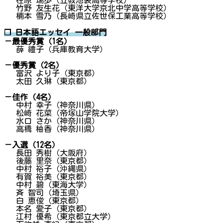
在原 瑞歩（立教池袋高等学校）
竹野 友生花（東洋大学京北中学高等学校）
楠本 雪乃（長崎県立佐世保工業高等学校）
❐ 日本語エッセイ 一般部門
－最優秀賞（1名）
薛 禮子（兵庫教育大学）
－優秀賞（2名）
富沢 より子（東京都）
太田 久琳（東京都）
－佳作（4名）
中村 幸子（神奈川県）
松崎 花菜（帝塚山学院大学）
水口 さか（神奈川県）
高橋 柚香（神奈川県）
－入選（12名）
長田 秀樹（大阪府）
後藤 里奈（東京都）
中村 裕子（沖縄県）
有賀 裕美（東京都）
中村 碧（東海大学）
斉 智司（埼玉県）
白 恵俊（東京都）
本名 愛子（東京都）
江村 優希（東京都立大学）