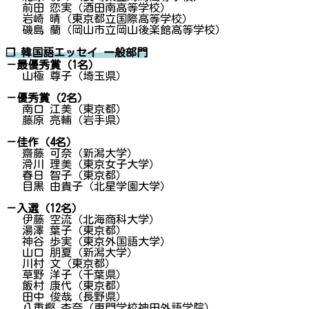
前田 恋実（酒田南高等学校）
岩崎 晴（東京都立国際高等学校）
磯島 蘭（岡山市立岡山後楽館高等学校）
❐ 韓国語エッセイ 一般部門
－最優秀賞（1名）
山極 尊子（埼玉県）
－優秀賞（2名）
南口 江美（東京都）
藤原 亮輔（岩手県）
－佳作（4名）
齋藤 可奈（新潟大学）
滑川 理美（東京女子大学）
春日 智子（東京都）
目黒 由貴子（北星学園大学）
－入選（12名）
伊藤 空流（北海商科大学）
湯澤 葉子（東京都）
神谷 歩実（東京外国語大学）
山口 朋夏（新潟大学）
川村 文（東京都）
草野 洋子（千葉県）
飯村 康代（東京都）
田中 俊哉（長野県）
八重樫 杏奈（専門学校神田外語学院）