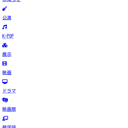
公演
K-POP
展示
映画
ドラマ
映画祭
韓国語