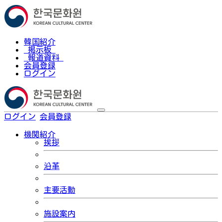
韓国紹介
掲示板
報道資料
会員登録
ログイン
ログイン
会員登録
한국어
機関紹介
挨拶
沿革
主要活動
施設案内