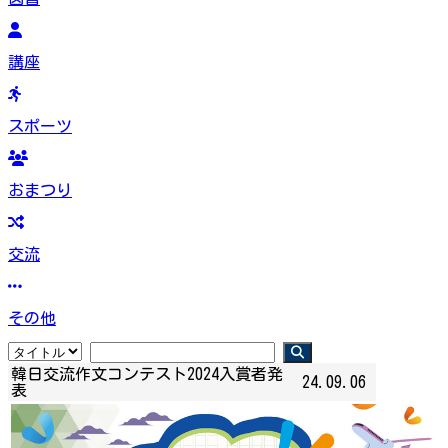
講座
スポーツ
おまつり
交流
その他
韓日交流作文コンテスト2024入賞者発
24.09.06
表