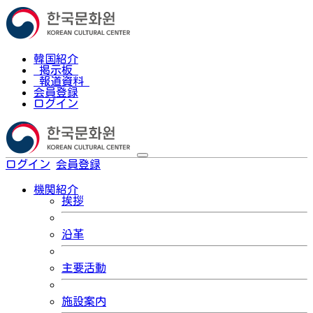
韓国紹介
掲示板
報道資料
会員登録
ログイン
ログイン
会員登録
한국어
機関紹介
挨拶
沿革
主要活動
施設案内