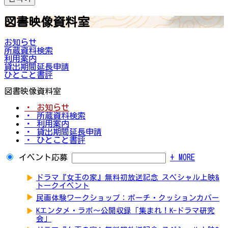
図書映像資料室
お知らせ
所蔵資料検索
利用案内
貸出期間延長申請
ひとこと書評
図書映像資料室
・ お知らせ
・ 所蔵資料検索
・ 利用案内
・ 貸出期間延長申請
・ ひとこと書評
イベント応募
+ MORE
▶
ドラマ『女王の家』無料初放送記念 スペシャル上映&
トークイベント
▶
民画体験ワークショップ：ポーチ・クッションカバー
▶
Kエンタメ・ラボ～公開収録「集まれ！K-ドラマ研究
会」