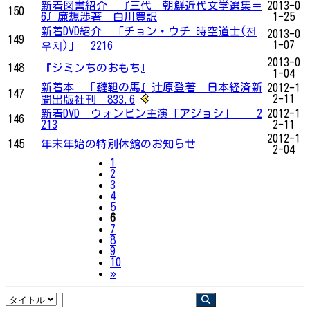
新着図書紹介 『三代 朝鮮近代文学選集＝
2013-0
150
6』廉想渉著 白川豊訳
1-25
新着DVD紹介 「チョン・ウチ 時空道士(전
2013-0
149
1-07
우치)」 2216
2013-0
148
『ジミンちのおもち』
1-04
新着本 『韃靼の馬』辻原登著 日本経済新
2012-1
147
2-11
聞出版社刊 833.6
新着DVD ウォンビン主演「アジョシ」 2
2012-1
146
213
2-11
2012-1
145
年末年始の特別休館のお知らせ
2-04
1
2
3
4
5
6
7
8
9
10
Next
»