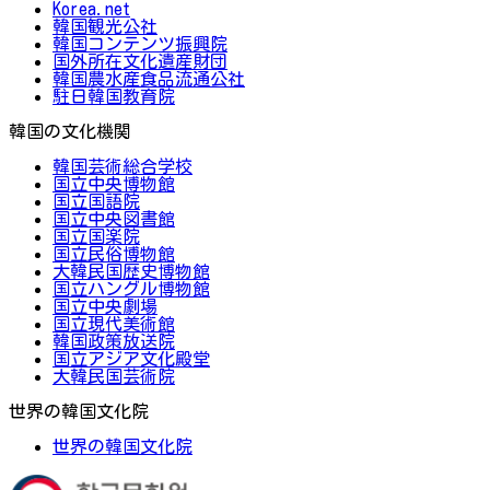
Korea.net
韓国観光公社
韓国コンテンツ振興院
国外所在文化遺産財団
韓国農水産食品流通公社
駐日韓国教育院
韓国の文化機関
韓国芸術総合学校
国立中央博物館
国立国語院
国立中央図書館
国立国楽院
国立民俗博物館
大韓民国歴史博物館
国立ハングル博物館
国立中央劇場
国立現代美術館
韓国政策放送院
国立アジア文化殿堂
大韓民国芸術院
世界の韓国文化院
世界の韓国文化院