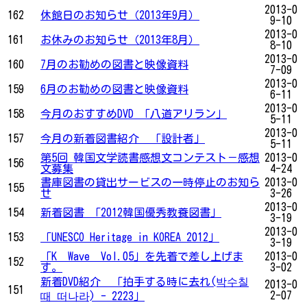
2013-0
162
休館日のお知らせ（2013年9月）
9-10
2013-0
161
お休みのお知らせ（2013年8月）
8-10
2013-0
160
7月のお勧めの図書と映像資料
7-09
2013-0
159
6月のお勧めの図書と映像資料
6-11
2013-0
158
今月のおすすめDVD 「八道アリラン」
5-11
2013-0
157
今月の新着図書紹介 「設計者」
5-11
第5回 韓国文学読書感想文コンテスト－感想
2013-0
156
文募集
4-24
書庫図書の貸出サービスの一時停止のお知ら
2013-0
155
せ
3-26
2013-0
154
新着図書 「2012韓国優秀教養図書」
3-19
2013-0
153
「UNESCO Heritage in KOREA 2012」
3-19
「K Wave Vol.05」を先着で差し上げま
2013-0
152
す。
3-02
新着DVD紹介 「拍手する時に去れ(박수칠
2013-0
151
2-07
때 떠나라) - 2223」