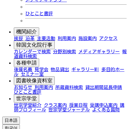
ひとこと書評
機関紹介
挨拶
沿革
主要活動
利用案内
施設案内
アクセス
韓国文化院行事
カレンダーで検索
分野別検索
メディアギャラリー
報
道資料検索
各種申請
後援名義
見学会
物品貸出
ギャラリーMI
多目的ホー
ル
セミナー室
図書映像資料室
お知らせ
利用案内
所蔵資料検索
貸出期間延長申請
ひとこと書評
世宗学堂
世宗学堂紹介
クラス案内
授業日程
受講申込案内
講
師プロフィール
世宗学堂ジャーナル
よくある質問
日本語
한국어