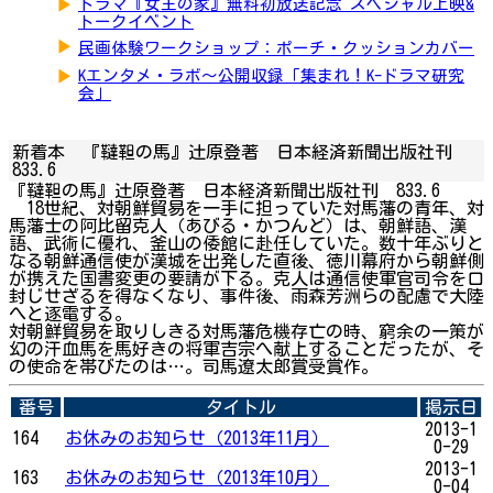
▶
ドラマ『女王の家』無料初放送記念 スペシャル上映&
トークイベント
▶
民画体験ワークショップ：ポーチ・クッションカバー
▶
Kエンタメ・ラボ～公開収録「集まれ！K-ドラマ研究
会」
新着本 『韃靼の馬』辻原登著 日本経済新聞出版社刊
833.6
『韃靼の馬』辻原登著 日本経済新聞出版社刊 833.6
18世紀、対朝鮮貿易を一手に担っていた対馬藩の青年、対
馬藩士の阿比留克人（あびる・かつんど）は、朝鮮語、漢
語、武術に優れ、釜山の倭館に赴任していた。数十年ぶりと
なる朝鮮通信使が漢城を出発した直後、徳川幕府から朝鮮側
が携えた国書変更の要請が下る。克人は通信使軍官司令を口
封じせざるを得なくなり、事件後、雨森芳洲らの配慮で大陸
へと逐電する。
対朝鮮貿易を取りしきる対馬藩危機存亡の時、窮余の一策が
幻の汗血馬を馬好きの将軍吉宗へ献上することだったが、そ
の使命を帯びたのは…。司馬遼太郎賞受賞作。
番号
タイトル
掲示日
2013-1
164
お休みのお知らせ（2013年11月）
0-29
2013-1
163
お休みのお知らせ（2013年10月）
0-04