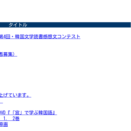
タイトル
第4回・韓国文学読書感想文コンテスト
覧者募集）
上げています。
。
VD『「宮」で学ぶ韓国語』
1. 2巻
」原画