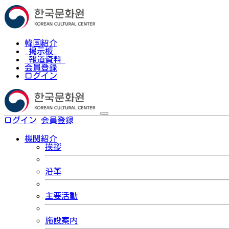
韓国紹介
掲示板
報道資料
会員登録
ログイン
ログイン
会員登録
한국어
機関紹介
挨拶
沿革
主要活動
施設案内