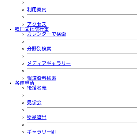
利用案内
アクセス
韓国文化院行事
カレンダーで検索
分野別検索
メディアギャラリー
報道資料検索
各種申請
後援名義
見学会
物品貸出
ギャラリーMI