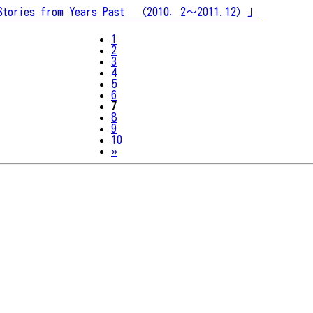
r Stories from Years Past （2010．2～2011.12）」
1
2
3
4
5
6
7
8
9
10
Next
»