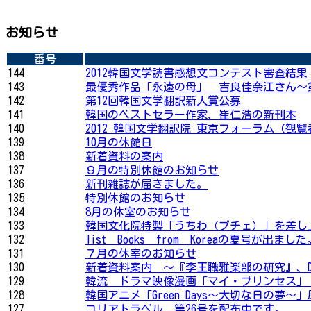
お知らせ
番号
144
2012韓国文学読書感想文コンテスト審査結果
143
最優秀作品「永遠の母」 吉良佳奈江さん～
142
第12回韓国文学翻訳新人賞公募
141
韓国のベストセラー作家、崔仁浩の新刊本
140
2012 韓国文学翻訳院 東京フォーラム（観
139
10月の休館日
138
新着資料の案内
137
９月の特別休館のお知らせ
136
新刊雑誌が届きました。
135
特別休館のお知らせ
134
8月の休室のお知らせ
133
韓国文化院特製「うちわ（プチェ）」を差し
132
list Books from Koreaの夏号が出ました
131
７月の休室のお知らせ
130
新着資料案内 ～『李王職雅楽部の研究』、D
129
韓流 ドラマ映像漫画「マイ・プリンセス」 
128
韓国アニメ「Green Days～大切な日の夢～
127
コリアトラベル 第26号を配布中です。