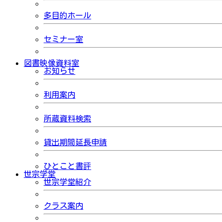
多目的ホール
セミナー室
図書映像資料室
お知らせ
利用案内
所蔵資料検索
貸出期間延長申請
ひとこと書評
世宗学堂
世宗学堂紹介
クラス案内