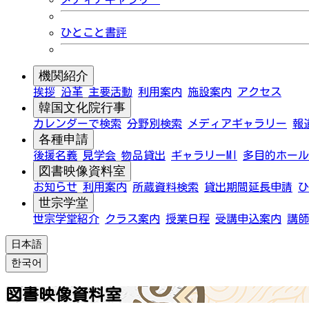
ひとこと書評
機関紹介
挨拶
沿革
主要活動
利用案内
施設案内
アクセス
韓国文化院行事
カレンダーで検索
分野別検索
メディアギャラリー
報
各種申請
後援名義
見学会
物品貸出
ギャラリーMI
多目的ホール
図書映像資料室
お知らせ
利用案内
所蔵資料検索
貸出期間延長申請
ひ
世宗学堂
世宗学堂紹介
クラス案内
授業日程
受講申込案内
講師
日本語
한국어
図書映像資料室