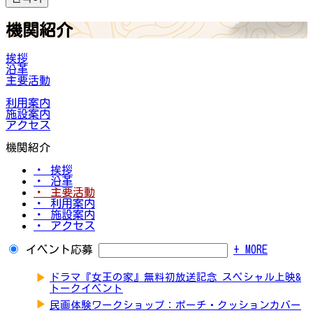
機関紹介
挨拶
沿革
主要活動
利用案内
施設案内
アクセス
機関紹介
・ 挨拶
・ 沿革
・ 主要活動
・ 利用案内
・ 施設案内
・ アクセス
イベント応募
+ MORE
▶
ドラマ『女王の家』無料初放送記念 スペシャル上映&
トークイベント
▶
民画体験ワークショップ：ポーチ・クッションカバー