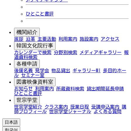
ひとこと書評
機関紹介
挨拶
沿革
主要活動
利用案内
施設案内
アクセス
韓国文化院行事
カレンダーで検索
分野別検索
メディアギャラリー
報
道資料検索
各種申請
後援名義
見学会
物品貸出
ギャラリーMI
多目的ホー
ル
セミナー室
図書映像資料室
お知らせ
利用案内
所蔵資料検索
貸出期間延長申請
ひとこと書評
世宗学堂
世宗学堂紹介
クラス案内
授業日程
受講申込案内
講
師プロフィール
世宗学堂ジャーナル
よくある質問
日本語
한국어