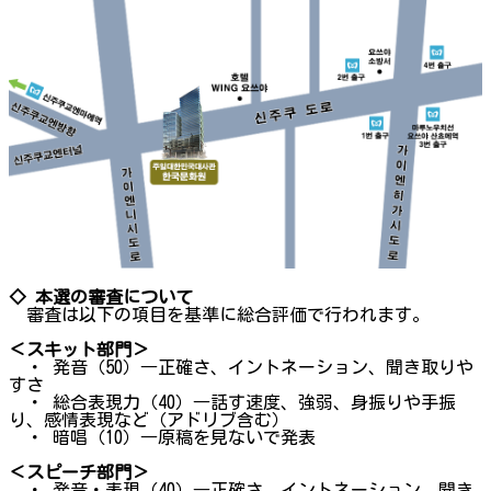
◇ 本選の審査について
審査は以下の項目を基準に総合評価で行われます。
＜スキット部門＞
・ 発音（50）―正確さ、イントネーション、聞き取りや
すさ
・ 総合表現力（40）―話す速度、強弱、身振りや手振
り、感情表現など（アドリブ含む）
・ 暗唱（10）―原稿を見ないで発表
＜スピーチ部門＞
・ 発音・表現（40）―正確さ、イントネーション、聞き