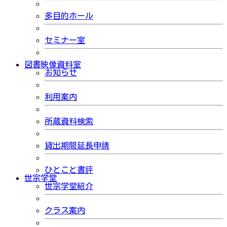
多目的ホール
セミナー室
図書映像資料室
お知らせ
利用案内
所蔵資料検索
貸出期間延長申請
ひとこと書評
世宗学堂
世宗学堂紹介
クラス案内