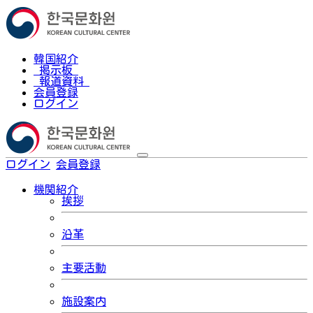
韓国紹介
掲示板
報道資料
会員登録
ログイン
ログイン
会員登録
한국어
機関紹介
挨拶
沿革
主要活動
施設案内