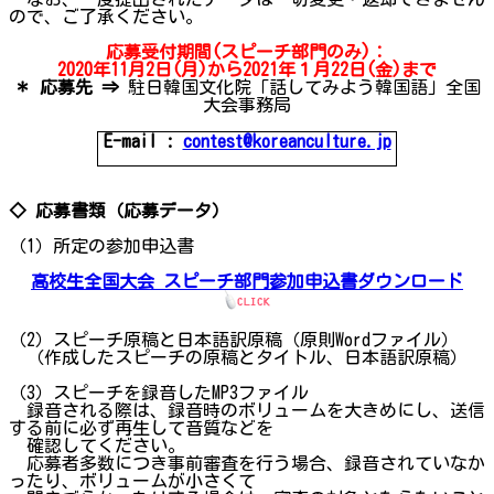
ので、ご了承ください。
応募受付期間(スピーチ部門のみ)：
2020年11月2日(月)から2021年１月22日(金)まで
＊ 応募先 ⇒
駐日韓国文化院「話してみよう韓国語」全国
大会事務局
E-mail :
contest@koreanculture.jp
◇ 応募書類（応募データ）
（1）所定の参加申込書
高校生全国大会 スピーチ部門参加申込書ダウンロード
（2）スピーチ原稿と日本語訳原稿（原則Wordファイル）
（作成したスピーチの原稿とタイトル、日本語訳原稿）
（3）スピーチを録音したMP3ファイル
録音される際は、録音時のボリュームを大きめにし、送信
する前に必ず再生して音質などを
確認してください。
応募者多数につき事前審査を行う場合、録音されていなか
ったり、ボリュームが小さくて