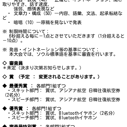
取りやすさ、話す速度、
強弱、感情表現など
・ 文章力・構成（50）―内容、語彙、文法、起承転結な
ど
・ 暗唱（10）―原稿を見ないで発表
※ 制限時間について：
6秒超える毎に－1点とさせていただきます（1分超えると
－10点）。
※ 発音・イントネーション等の基準について：
本大会では、ソウル標準語を基準に審査を行います。
◇ 審査員
＊未定（決まり次第お知らせします。）
◇ 賞 （予定 ： 変更されることがあります。）
◆ 最優秀賞 ：
各部門1組ずつ
・スキット部門： 賞状、アシアナ航空 日韓往復航空券
（2名分）
・スピーチ部門： 賞状、アシアナ航空 日韓往復航空券
◆ 優秀賞 ：
各部門1組ずつ
・スキット部門： 賞状、Bluetoothイヤホン（2名分）
・スピーチ部門： 賞状、Bluetoothイヤホン
◆ 審査員特別賞 ：
各部門1組ずつ