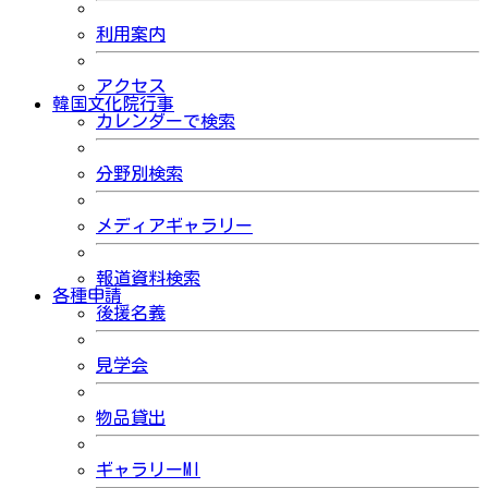
利用案内
アクセス
韓国文化院行事
カレンダーで検索
分野別検索
メディアギャラリー
報道資料検索
各種申請
後援名義
見学会
物品貸出
ギャラリーMI