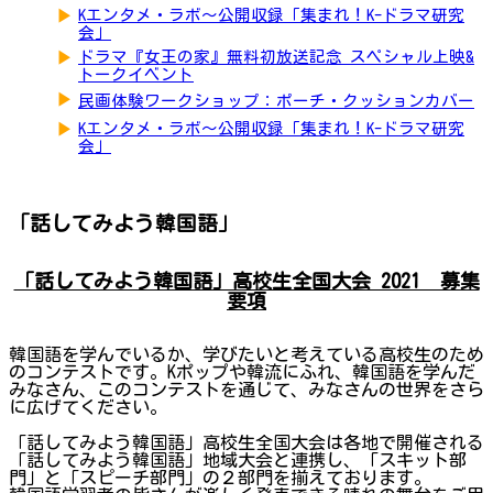
▶
Kエンタメ・ラボ～公開収録「集まれ！K-ドラマ研究
会」
▶
ドラマ『女王の家』無料初放送記念 スペシャル上映&
トークイベント
▶
民画体験ワークショップ：ポーチ・クッションカバー
▶
Kエンタメ・ラボ～公開収録「集まれ！K-ドラマ研究
会」
「話してみよう韓国語」
「話してみよう韓国語」高校生全国大会 2021 募集
要項
韓国語を学んでいるか、学びたいと考えている高校生のため
のコンテストです。Kポップや韓流にふれ、韓国語を学んだ
みなさん、このコンテストを通じて、みなさんの世界をさら
に広げてください。
「話してみよう韓国語」高校生全国大会は各地で開催される
「話してみよう韓国語」地域大会と連携し、「スキット部
門」と「スピーチ部門」の２部門を揃えております。