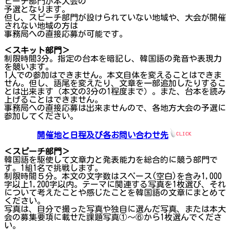
ピーチ部門が本大会の
予選となります。
但し、スピーチ部門が設けられていない地域や、大会が開催
されない地域の方は
事務局への直接応募が可能です。
＜スキット部門＞
制限時間3分。指定の台本を暗記し、韓国語の発音や表現力
を競います。
1人での参加はできません。本文自体を変えることはできま
せん。但し、語尾を変えたり、文章を一部追加したりするこ
とは出来ます（本文の3分の1程度まで）。また、台本を読み
上げることはできません。
事務局への直接応募は出来ませんので、各地方大会の予選に
参加してください。
開催地と日程及び各お問い合わせ先
＜スピーチ部門＞
韓国語を駆使して文章力と発表能力を総合的に競う部門で
す。1組1名で挑戦します。
制限時間５分。本文の文字数はスペース(空白)を含み1,000
字以上1,200字以内。テーマに関連する写真を1枚選び、それ
について考えたことや感じたことを韓国語の文章にまとめて
ください。
写真は、自分で撮った写真や独自に選んだ写真、または本大
会の募集要項に載せた課題写真①～⑥から1枚選んでくださ
い。