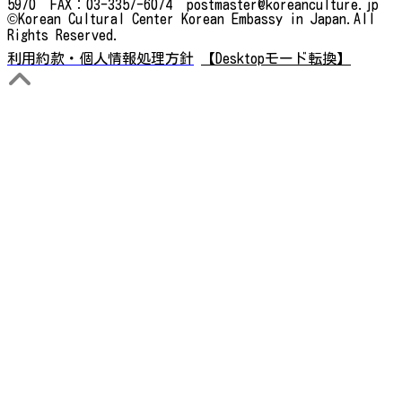
5970 FAX：03-3357-6074 postmaster@koreanculture.jp
©Korean Cultural Center Korean Embassy in Japan.All
Rights Reserved.
利用約款・個人情報処理方針
【Desktopモード転換】