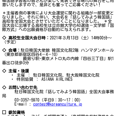
韓国語学習者の皆さんが楽しく発表できる晴れの舞台をご用
意いたしますので、是非とも奮ってご応募ください！
＊主催者側の事情により大会運営に関わる組織が一部変更と
なりました。それに伴い、大会名を「話してみよう韓国語」
高校生全国大会とさせていただくことになりました。 ＊全
国大会に出場する高校生は立命館大学のAO選抜－文学部「国
際方式」への出願資格が自動的に与えられます。
◇ 高校生全国大会日時：
2021年３月13日（土）14時00分～
（予定）
◇ 会場：
駐日韓国大使館 韓国文化院2階 ハンマダンホール
（東京都新宿区四谷4－4－10）
最寄り駅-東京メトロ丸の内線「四谷三丁目」駅1
番出口徒歩3分
◇ 主催・後援
・ 主催 ： 駐日韓国文化院、駐大阪韓国文化院
・ 特別協賛 ： ASIANA AIRLINES
◇ お問い合わせ先
駐日韓国文化院「話してみよう韓国語」全国大会事務
局
03-3357-5970（平日9：30～17：00）
E-mail :
contest@koreanculture.jp
□ 参加資格