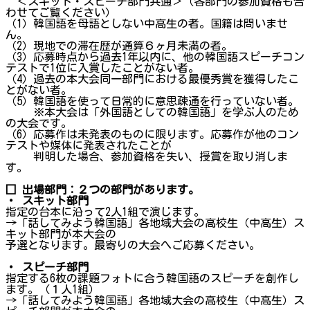
＜スキット・スピーチ部門共通＞（各部門の参加資格も合
わせてご覧ください）
（1）韓国語を母語としない中高生の者。国籍は問いませ
ん。
（2）現地での滞在歴が通算６ヶ月未満の者。
（3）応募時点から過去1年以内に、他の韓国語スピーチコン
テストで1位に入賞したことがない者。
（4）過去の本大会同一部門における最優秀賞を獲得したこ
とがない者。
（5）韓国語を使って日常的に意思疎通を行っていない者。
※本大会は「外国語としての韓国語」を学ぶ人のため
の大会です。
（6）応募作は未発表のものに限ります。応募作が他のコン
テストや媒体に発表されたことが
判明した場合、参加資格を失い、授賞を取り消しま
す。
□ 出場部門：２つの部門があります。
・ スキット部門
指定の台本に沿って2人1組で演じます。
→「話してみよう韓国語」各地域大会の高校生（中高生）ス
キット部門が本大会の
予選となります。最寄りの大会へご応募ください。
・ スピーチ部門
指定する6枚の課題フォトに合う韓国語のスピーチを創作し
ます。（１人1組）
→「話してみよう韓国語」各地域大会の高校生（中高生）ス