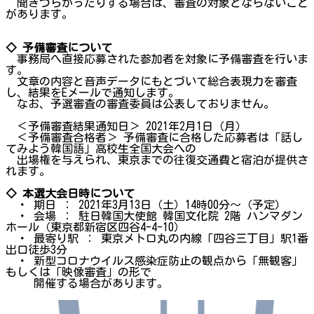
聞きづらかったりする場合は、審査の対象とならないこと
があります。
◇ 予備審査について
事務局へ直接応募された参加者を対象に予備審査を行いま
す。
文章の内容と音声データにもとづいて総合表現力を審査
し、結果をEメールで通知します。
なお、予選審査の審査委員は公表しておりません。
＜予備審査結果通知日＞ 2021年2月1日（月）
＜予備審査合格者＞ 予備審査に合格した応募者は「話し
てみよう韓国語」高校生全国大会への
出場権を与えられ、東京までの往復交通費と宿泊が提供さ
れます。
◇ 本選大会日時について
・ 期日 ： 2021年3月13日（土）14時00分～（予定）
・ 会場 ： 駐日韓国大使館 韓国文化院 2階 ハンマダン
ホール（東京都新宿区四谷4-4-10）
・ 最寄り駅 ： 東京メトロ丸の内線「四谷三丁目」駅1番
出口徒歩3分
・ 新型コロナウイルス感染症防止の観点から「無観客」
もしくは「映像審査」の形で
開催する場合があります。