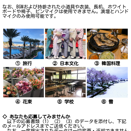
なお、BGMおよび持参された小道具や衣装、長机、ホワイト
ボードや椅子、ピンマイクは使用できません。演壇とハンド
マイクのみ使用可能です。
① 旅行
② 日本文化
③ 韓国料理
④ 花束
⑤ 学校
⑥ 雪
◇ あなたも応募してみませんか
以下の応募書類（1）（2）（3）のデータを添付し、下記
のメールアドレスまでご送信ください。
なお、一度提出されたデータは一切変更・返却できません