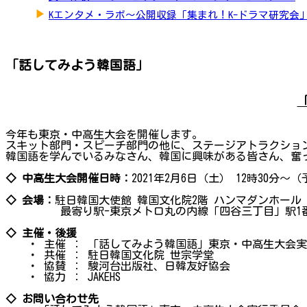
▶
Kエンタメ・ラボ～公開収録「集まれ！K-ドラマ研究会
「話してみよう韓国語」
今年も東京・中高生大会を開催します。
スキット部門・スピーチ部門の他に、ステージアトラクショ
韓国語を学んでいるみなさん、韓国に興味がある皆さん、奮
◇ 中高生大会開催日時：
2021年2月6日（土） 12時30分～
◇ 会場：
駐日韓国大使館 韓国文化院2階 ハンマダンホール（
最寄り駅-東京メトロ丸の内線「四谷三丁目」駅1番
◇ 主催・後援
・ 主催 ： 「話してみよう韓国語」東京・中高生大会実
・ 共催 ： 駐日韓国文化院 世宗学堂
・ 協賛 ： 駿河台出版社、日韓友好協会
・ 協力 ： JAKEHS
◇ お問い合わせ先