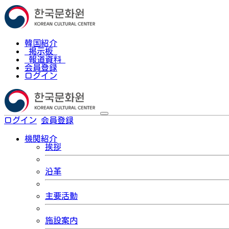
韓国紹介
掲示板
報道資料
会員登録
ログイン
ログイン
会員登録
한국어
機関紹介
挨拶
沿革
主要活動
施設案内