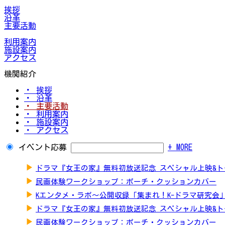
挨拶
沿革
主要活動
利用案内
施設案内
アクセス
機関紹介
・ 挨拶
・ 沿革
・ 主要活動
・ 利用案内
・ 施設案内
・ アクセス
イベント応募
+ MORE
▶
ドラマ『女王の家』無料初放送記念 スペシャル上映&
▶
民画体験ワークショップ：ポーチ・クッションカバー
▶
Kエンタメ・ラボ～公開収録「集まれ！K-ドラマ研究会
▶
ドラマ『女王の家』無料初放送記念 スペシャル上映&
▶
民画体験ワークショップ：ポーチ・クッションカバー