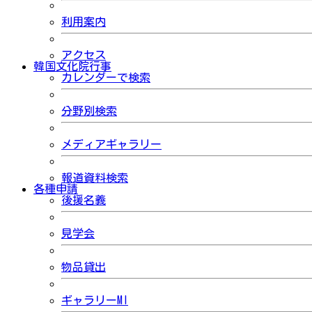
利用案内
アクセス
韓国文化院行事
カレンダーで検索
分野別検索
メディアギャラリー
報道資料検索
各種申請
後援名義
見学会
物品貸出
ギャラリーMI