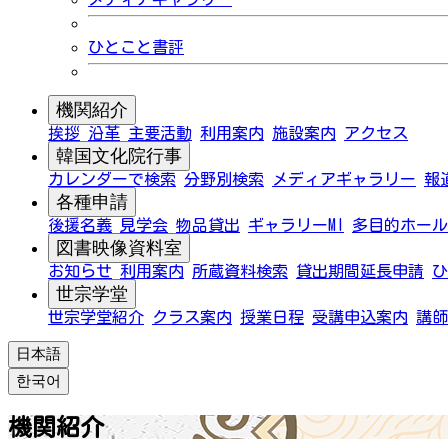
ひとこと書評
機関紹介
挨拶
沿革
主要活動
利用案内
施設案内
アクセス
韓国文化院行事
カレンダーで検索
分野別検索
メディアギャラリー
報
各種申請
後援名義
見学会
物品貸出
ギャラリーMI
多目的ホール
図書映像資料室
お知らせ
利用案内
所蔵資料検索
貸出期間延長申請
ひ
世宗学堂
世宗学堂紹介
クラス案内
授業日程
受講申込案内
講師
日本語
한국어
機関紹介