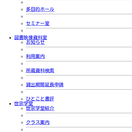
多目的ホール
セミナー室
図書映像資料室
お知らせ
利用案内
所蔵資料検索
貸出期間延長申請
ひとこと書評
世宗学堂
世宗学堂紹介
クラス案内