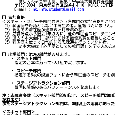
「話してみよう韓国語」東京・中高生大会実行委員会
〒160-0004 東京都新宿区四谷4-4-10 KOREA CENTER 
E-mail :
hk.info.student@gmail.com
□ 参加資格
＜スキット・スピーチ部門共通＞（各部門の参加資格も合わ
（1）韓国語を母語としない中高生の者。国籍は問いません。
（2）現地での滞在歴が通算６ヶ月未満の者。
（3）応募時点から過去1年以内に、他の韓国語スピーチコン
（4）過去の本大会同一部門における最優秀賞を獲得したこ
（5）韓国語を使って日常的に意思疎通を行っていない者。
※本大会は「外国語としての韓国語」を学ぶ人のため
□ 出場部門：3つの部門があります。
・ スキット部門
指定の台本に沿って2人1組で演じます。
・ スピーチ部門
指定する6枚の課題フォトに合う韓国語のスピーチを創作
・ ステージアトラクション部門
韓国に関係のあるパフォーマンスを発表します。
注：応募者多数（スキット部門30組以上、スピーチ部門20
かねます
）。
またステージアトラクション部門は、3組以上の応募があっ
＜スキット部門＞