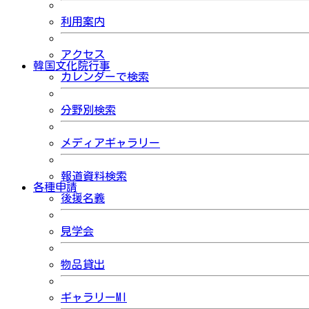
利用案内
アクセス
韓国文化院行事
カレンダーで検索
分野別検索
メディアギャラリー
報道資料検索
各種申請
後援名義
見学会
物品貸出
ギャラリーMI