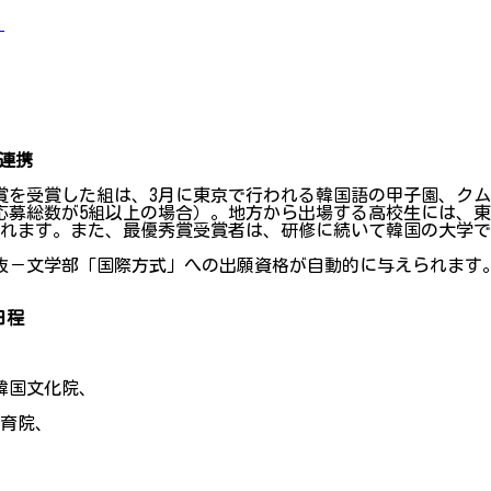
」
連携
賞を受賞した組は、3月に東京で行われる韓国語の甲子園、ク
応募総数が5組以上の場合）。地方から出場する高校生には、東
されます。また、最優秀賞受賞者は、研修に続いて韓国の大学で
選抜－文学部「国際方式」への出願資格が自動的に与えられます
日程
韓国文化院、
教育院、