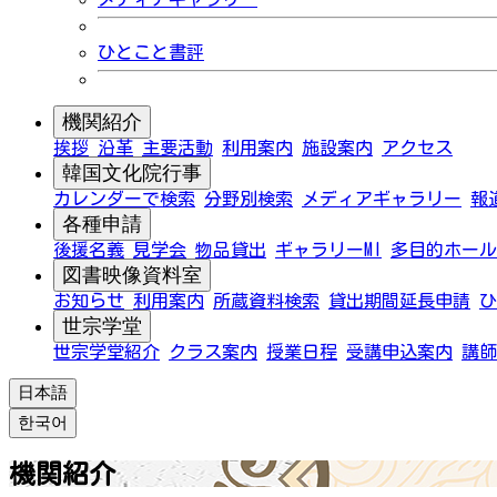
ひとこと書評
機関紹介
挨拶
沿革
主要活動
利用案内
施設案内
アクセス
韓国文化院行事
カレンダーで検索
分野別検索
メディアギャラリー
報
各種申請
後援名義
見学会
物品貸出
ギャラリーMI
多目的ホール
図書映像資料室
お知らせ
利用案内
所蔵資料検索
貸出期間延長申請
ひ
世宗学堂
世宗学堂紹介
クラス案内
授業日程
受講申込案内
講師
日本語
한국어
機関紹介