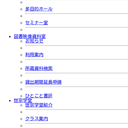
多目的ホール
セミナー室
図書映像資料室
お知らせ
利用案内
所蔵資料検索
貸出期間延長申請
ひとこと書評
世宗学堂
世宗学堂紹介
クラス案内