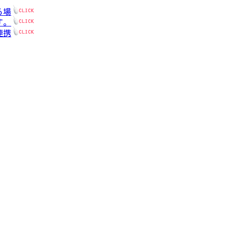
る場
す。
連携