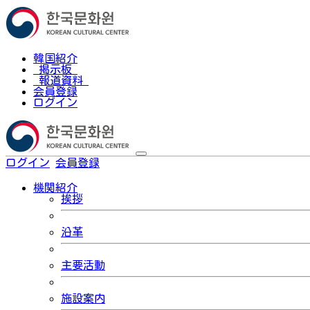
韓国紹介
掲示板
報道資料
会員登録
ログイン
ログイン
会員登録
한국어
機関紹介
挨拶
沿革
主要活動
施設案内