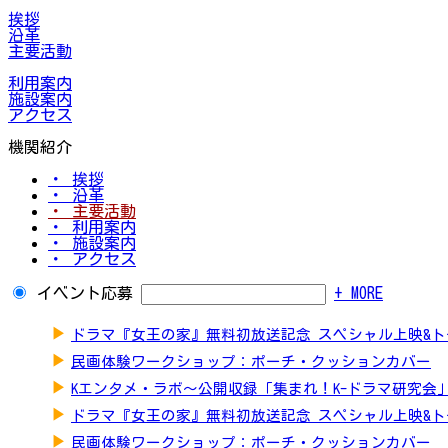
挨拶
沿革
主要活動
利用案内
施設案内
アクセス
機関紹介
・ 挨拶
・ 沿革
・ 主要活動
・ 利用案内
・ 施設案内
・ アクセス
イベント応募
+ MORE
▶
ドラマ『女王の家』無料初放送記念 スペシャル上映&
▶
民画体験ワークショップ：ポーチ・クッションカバー
▶
Kエンタメ・ラボ～公開収録「集まれ！K-ドラマ研究会
▶
ドラマ『女王の家』無料初放送記念 スペシャル上映&
▶
民画体験ワークショップ：ポーチ・クッションカバー