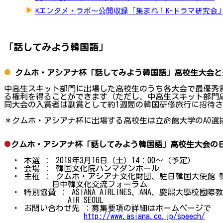
▶
Kエンタメ・ラボ～公開収録「集まれ！K-ドラマ研究会
「話してみよう韓国語」
クムホ・アシアナ杯「話してみよう韓国語」高校生大会と
中高生スキット部門に出場した高校生のうち各大会で最優秀
る権利を得ることができます（ただし、中高生スキット部門
同大会の入賞者は副賞として約1週間の韓国研修旅行に招待
＊クムホ・アシアナ杯に出場する高校生は立命館大学のAO
クムホ・アシアナ杯「話してみよう韓国語」高校生大会の
・ 本選 ： 2019年3月16日（土）14：00～（予定）
・ 会場 ： 韓国文化院ハンマダンホール
・ 主催 ： クムホ・アシアナ文化財団、駐日韓国大使館 
日中韓文化交流フォーラム
・ 特別協賛 ： ASIANA AIRLINES、ANA、慶煕大學校國際
AIR SEOUL
・ お問い合わせ先 ：募集要項の詳細はホームページで
http://www.asiana.co.jp/speech/