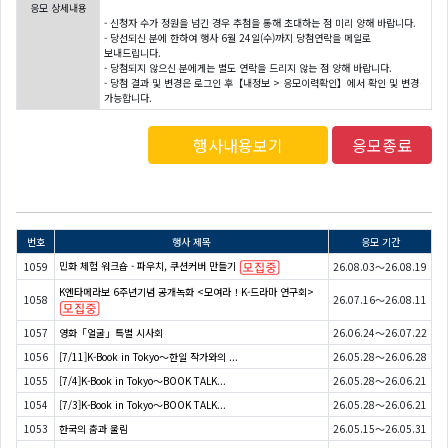
응모 상세내용
- 신청자 수가 정원을 넘긴 경우 추첨을 통해 초대하는 점 미리 양해 바랍니다.
- 당선되신 분에 한하여 행사 6월 24일(수)까지 당첨연락을 메일로
보내드립니다.
- 당첨되지 않으신 분에게는 별도 연락을 드리지 않는 점 양해 바랍니다.
- 당첨 결과 및 변경은 로그인 후【내정보 > 응모이력확인】에서 확인 및 변경
가능합니다.
행사내용보기
응모종료
번호
행사 제목
응모 기간
민화 체험 워크숍 - 파우치, 쿠션커버 만들기
1059
26.08.03～26.08.19
K엔타메라보 6주년기념 공개녹화 <모여라！K-드라마 연구회>
1058
26.07.16～26.08.11
1057
영화「얼굴」특별 시사회
26.06.24～26.07.22
1056
[7/11]K-Book in Tokyo～한일 작가와의 ...
26.05.28～26.06.28
1055
[7/4]K-Book in Tokyo～BOOK TALK...
26.05.28～26.06.21
1054
[7/3]K-Book in Tokyo～BOOK TALK...
26.05.28～26.06.21
1053
한국의 춤과 울림
26.05.15～26.05.31