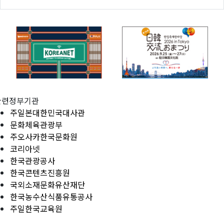
관련정부기관
주일본대한민국대사관
문화체육관광부
주오사카한국문화원
코리아넷
한국관광공사
한국콘텐츠진흥원
국외소재문화유산재단
한국농수산식품유통공사
주일한국교육원