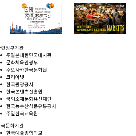
관련정부기관
주일본대한민국대사관
문화체육관광부
주오사카한국문화원
코리아넷
한국관광공사
한국콘텐츠진흥원
국외소재문화유산재단
한국농수산식품유통공사
주일한국교육원
한국문화기관
한국예술종합학교