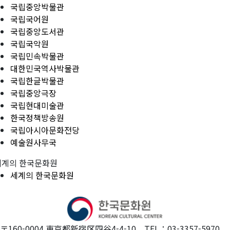
국립중앙박물관
국립국어원
국립중앙도서관
국립국악원
국립민속박물관
대한민국역사박물관
국립한글박물관
국립중앙극장
국립현대미술관
한국정책방송원
국립아시아문화전당
예술원사무국
세계의 한국문화원
세계의 한국문화원
〒160-0004 東京都新宿区四谷4-4-10 TEL：03-3357-5970