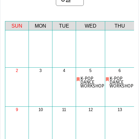
SUN
MON
TUE
WED
THU
2
3
4
5
6
K-POP
K-POP
DANCE
DANCE
WORKSHOP
WORKSHOP
9
10
11
12
13