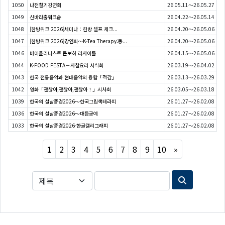
1050
나전칠기강연회
26.05.11～26.05.27
1049
신바라춤워크숍
26.04.22～26.05.14
1048
[한방위크 2026]세미나：한방 셀프 체크...
26.04.20～26.05.06
1047
[한방위크 2026]강연회〜K-Tea Therapy:동...
26.04.20～26.05.06
1046
바이올리니스트 문보하 리사이틀
26.04.15～26.05.06
1044
K-FOOD FESTA－사찰요리 시식회
26.03.19～26.04.02
1043
한국 전통음악과 현대음악의 융합「적감」
26.03.13～26.03.29
1042
영화「괜찮아,괜찮아,괜찮아！」시사회
26.03.05～26.03.18
1039
한국의 설날풍경2026〜한국그림책테라피
26.01.27～26.02.08
1036
한국의 설날풍경2026〜매듭공예
26.01.27～26.02.08
1033
한국의 설날풍경2026-한글캘리그래피
26.01.27～26.02.08
Next
1
2
3
4
5
6
7
8
9
10
»