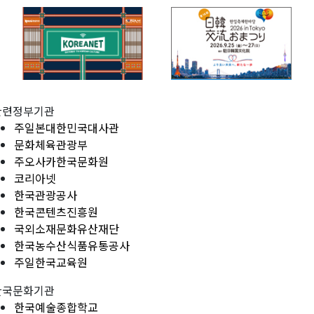
관련정부기관
주일본대한민국대사관
문화체육관광부
주오사카한국문화원
코리아넷
한국관광공사
한국콘텐츠진흥원
국외소재문화유산재단
한국농수산식품유통공사
주일한국교육원
한국문화기관
한국예술종합학교