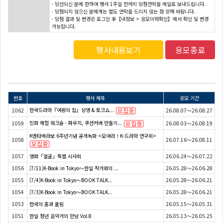
- 당선되신 분에 한하여 행사 1주일 전까지 당첨연락을 메일로 보내드립니다.
- 당첨되지 않으신 분에게는 별도 연락을 드리지 않는 점 양해 바랍니다.
- 당첨 결과 및 변경은 로그인 후【내정보 > 응모이력확인】에서 확인 및 변경
가능합니다.
행사내용보기
응모종료
번호
행사 제목
응모 기간
한국드라마『여왕의 집』상영 & 토크쇼...
1062
26.08.07～26.08.27
민화 체험 워크숍 - 파우치, 쿠션커버 만들기...
1059
26.08.03～26.08.19
K엔타메라보 6주년기념 공개녹화 <모여라！K-드라마 연구회>
1058
26.07.16～26.08.11
1057
영화「얼굴」특별 시사회
26.06.24～26.07.22
1056
[7/11]K-Book in Tokyo～한일 작가와의 ...
26.05.28～26.06.28
1055
[7/4]K-Book in Tokyo～BOOK TALK...
26.05.28～26.06.21
1054
[7/3]K-Book in Tokyo～BOOK TALK...
26.05.28～26.06.21
1053
한국의 춤과 울림
26.05.15～26.05.31
1051
한일 청년 음악가의 만남 Vol.8
26.05.13～26.05.25