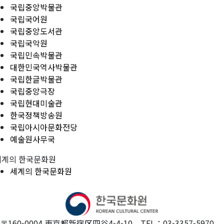
국립중앙박물관
국립국어원
국립중앙도서관
국립국악원
국립민속박물관
대한민국역사박물관
국립한글박물관
국립중앙극장
국립현대미술관
한국정책방송원
국립아시아문화전당
예술원사무국
세계의 한국문화원
세계의 한국문화원
〒160-0004 東京都新宿区四谷4-4-10 TEL：03-3357-5970