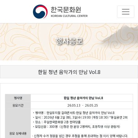
행사응모
한일 청년 음악가의 만남 Vol.8
행사명
한일 청년 음악가의 만남 Vol.8
응모기간
26.05.13 - 26.05.25
・행사명：한일뮤지컬 갈라콘서트-한일 청년 음악가의 만남 Vol.8
・일시：2026년 6월 2일 (화), 3일(수) 19:00 (개장 18:30) *동일공연 2회
・장소：주일한국문화원 2층 한마당홀
・모집인원：300명（신청은 한 분당 2명까지, 초등학생 이상 관람가）
응모 상세내용
- 신청자 수가 정원을 넘긴 경우 추첨을 통해 초대하는 점 미리 양해 바랍니다.