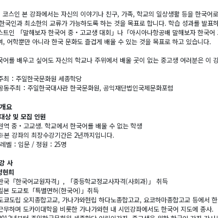
년 코스인 본 강좌에서는 자신의 이야기나 친구, 가족, 학교의 일상생활 등을 한국어로
 한국인과 최소한의 교류가 가능하도록 하는 것을 목표로 합니다. 학습 성과를 발표
스트인 「말해보자 한국어 중・고교생 대회」나「아시아나항공배 말해보자 한국어 
며, 어학뿐만 아니라 한국 문화도 즐겁게 배울 수 있는 것을 목표로 하고 있습니다.
국어를 배우고 싶어도 자신의 학교나 주위에서 배울 곳이 없는 중고생 여러분은 이 
주최：주일한국문화원 세종학당
공동주최：주일한국대사관 한국문화원, 공익재단법인국제문화포럼
개요
대상 및 모집 인원
현역 중・고교생. 학교에서 한국어를 배울 수 없는 학생
※본 강좌의 최장수강기간은 2년까지입니다.
‣레벨：입문 / 정원：25명
강 사
현희
한국「한국어교원자격」, 「중등학교정교사자격(사회과)」 취득
일본 도교토「특별면허(한국어)」취득
도쿄도립 오지종합고교, 가나가와현립 하다노종합고교, 요코하마종합고교 등에서 한
근무하며 도카이대학을 비롯한 가나가와현 내 시민강좌에서도 한국어 지도에 종사.