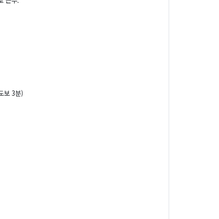
 근무.
보 3분)