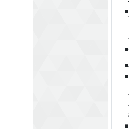
■
■
■
■
■