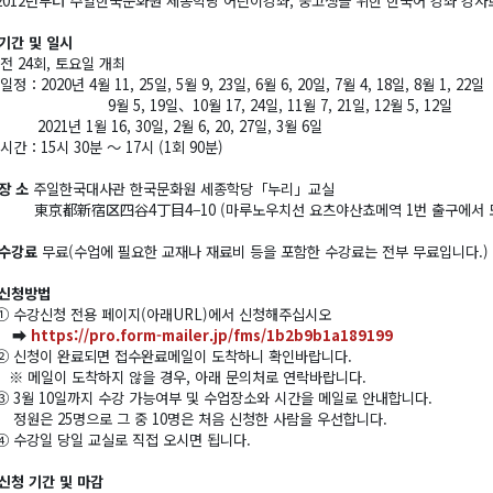
2012년부터 주일한국문화원 세종학당 어린이강좌, 중고생을 위한 한국어 강좌 강사로
기간 및 일시
‣전 24회, 토요일 개최
‣일정：2020년 4월 11, 25일, 5월 9, 23일, 6월 6, 20일, 7월 4, 18일, 8월 1, 22일
9월 5, 19일、10월 17, 24일, 11월 7, 21일, 12월 5, 12일
2021년 1월 16, 30일, 2월 6, 20, 27일, 3월 6일
‣시간：15시 30분 ～ 17시 (1회 90분)
장 소
주일한국대사관 한국문화원 세종학당「누리」교실
東京都新宿区四谷4丁目4−10 (마루노우치선 요츠야산쵸메역 1번 출구에서 도
수강료
무료(수업에 필요한 교재나 재료비 등을 포함한 수강료는 전부 무료입니다.)
신청방법
① 수강신청 전용 페이지(아래URL)에서 신청해주십시오
➡
https://pro.form-mailer.jp/fms/1b2b9b1a189199
② 신청이 완료되면 접수완료메일이 도착하니 확인바랍니다.
※ 메일이 도착하지 않을 경우, 아래 문의처로 연락바랍니다.
③ 3월 10일까지 수강 가능여부 및 수업장소와 시간을 메일로 안내합니다.
정원은 25명으로 그 중 10명은 처음 신청한 사람을 우선합니다.
④ 수강일 당일 교실로 직접 오시면 됩니다.
신청 기간 및 마감