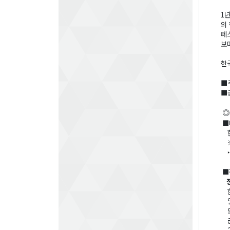
1
의
테
보
한
■
■
◎
■
■
정