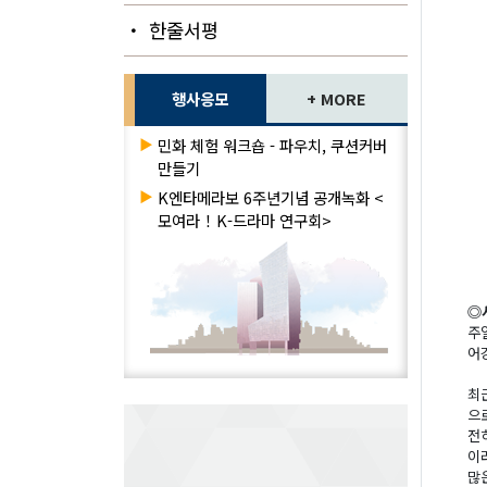
・ 한줄서평
행사응모
+ MORE
▶
민화 체험 워크숍 - 파우치, 쿠션커버
만들기
▶
K엔타메라보 6주년기념 공개녹화 <
모여라！K-드라마 연구회>
◎
주
어
최
으
전
이
많