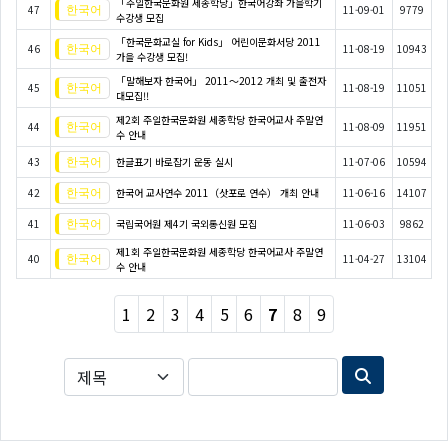
「주일한국문화원 세종학당」한국어강좌 가을학기
47
11-09-01
9779
수강생 모집
「한국문화교실 for Kids」 어린이문화서당 2011
46
11-08-19
10943
가을 수강생 모집!
「말해보자 한국어」 2011～2012 개최 및 출전자
45
11-08-19
11051
대모집!!
제2회 주일한국문화원 세종학당 한국어교사 주말연
44
11-08-09
11951
수 안내
43
한글표기 바로잡기 운동 실시
11-07-06
10594
42
한국어 교사연수 2011（삿포로 연수） 개최 안내
11-06-16
14107
41
국립국어원 제4기 국외통신원 모집
11-06-03
9862
제1회 주일한국문화원 세종학당 한국어교사 주말연
40
11-04-27
13104
수 안내
1
2
3
4
5
6
7
8
9