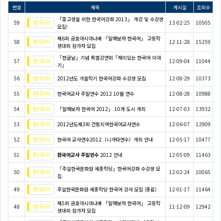
번호
제목
게시일
조회수
「중고생을 위한 한국어강좌 2013」 개강 및 수강생
59
13-02-25
10505
모집!
제6회 금호아시아나배 「말해보자 한국어」 고등학
58
12-11-28
15259
생대회 참가자 모집
「한글날」기념 특별강연회「재미있는 한국어 이야
57
12-09-04
11044
기」
56
2012년도 가을학기 한국어강좌 수강생 모집
12-08-29
10373
55
한국어교사 주말연수 2012 10월 연수
12-08-28
10988
54
「말해보자 한국어 2012」 10개 도시 개최
12-07-03
13932
53
2012년도제3회 간토지역한국어교사연수
12-06-07
12909
52
한국어 교사연수2012（니가타연수）개최 안내
12-05-17
10477
51
한국어교사 주말연수
2012 안내
12-05-09
11463
「주일한국문화원 세종학당」한국어강좌 수강생 모
50
12-02-24
10065
집
49
주일한국문화원 세종학당 한국어 강사 모집 (종료)
12-01-17
11464
제5회 금호아시아나배 「말해보자 한국어」 고등학
48
11-12-09
12942
생대회 참가자 모집