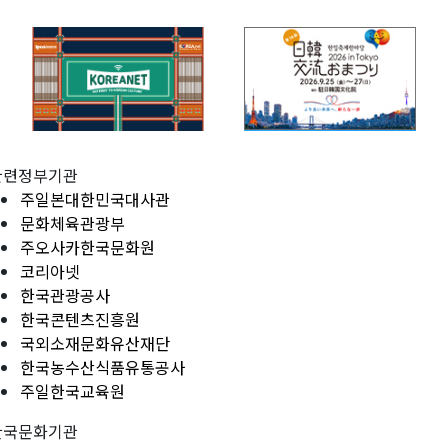
관련정부기관
주일본대한민국대사관
문화체육관광부
주오사카한국문화원
코리아넷
한국관광공사
한국콘텐츠진흥원
국외소재문화유산재단
한국농수산식품유통공사
주일한국교육원
한국문화기관