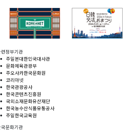
관련정부기관
주일본대한민국대사관
문화체육관광부
주오사카한국문화원
코리아넷
한국관광공사
한국콘텐츠진흥원
국외소재문화유산재단
한국농수산식품유통공사
주일한국교육원
한국문화기관