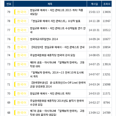
번호
제목
게시일
조회수
한일교류 에세이・사진 콘테스트 2015 개최! 작품
79
15-01-13
13406
대모집!
78
「한일교류 에세이 사진 콘테스트」수상작 발표
14-11-28
11967
한일교류 에세이・사진 콘테스트 수상자발표 연기 안
77
14-10-31
10512
내
76
한국어교사주말연수 2014
14-09-24
10677
75
【마감임박】한일교류 에세이・사진 콘테스트 안내
14-09-19
10854
74
주일한국문화원 세종학당 한국어 강사 모집
14-08-05
11222
제8회 금호・아시아나배 「말해보자 한국어」 고등
73
14-07-25
13916
학생 대회
「말해보자 한국어」2014～15 전국 10개 도시에
72
14-07-07
13251
서 개최
【한국정부공인】 온-오프라인(On-Off Line) 한국어
71
14-03-24
15098
교원 양성과정 2014
70
한일교류 에세이・사진 콘테스트 개최!
14-03-10
11571
주일한국문화원 세종학당 2014년도 봄학기 한국어
69
14-02-27
8796
수강생 모집
제7회 금호・아시아나배 「말해보자 한국어」 고등
68
13-09-12
14789
학생 대회 출전자 대모집!