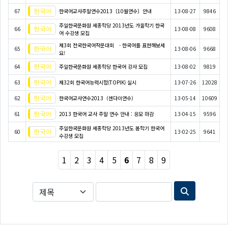
67
한국어교사주말연수2013〔10월연수〕안내
13-08-27
9846
주일한국문화원 세종학당 2013년도 가을학기 한국
66
13-08-08
9608
어 수강생 모집
제3회 전국한국어작문대회 - 한국어를 표현해보세
65
13-08-06
9668
요!
64
주일한국문화원 세종학당 한국어 강사 모집
13-08-02
9819
63
제32회 한국어능력시험(TOPIK) 실시
13-07-26
12028
62
한국어교사연수2013（센다이연수）
13-05-14
10609
61
2013 한국어 교사 주말 연수 안내 : 응모 마감
13-04-15
9596
주일한국문화원 세종학당 2013년도 봄학기 한국어
60
13-02-25
9641
수강생 모집
1
2
3
4
5
6
7
8
9