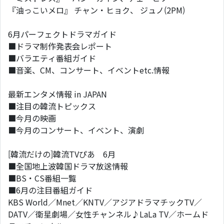
『油っこいメロ』 チャン・ヒョク、 ジュノ(2PM)
6月パーフェクトドラマガイド
■ドラマ制作発表会レポート
■バラエティ番組ガイド
■音楽、CM、コンサート、イベントetc.情報
最新エンタメ情報 in JAPAN
■注目の韓流トピックス
■今月の映画
■今月のコンサート、イベント、演劇
[韓流だけの]韓流TVぴあ 6月
■全国地上波韓国ドラマ放送情報
■BS・CS番組一覧
■6月の注目番組ガイド
KBS World／Mnet／KNTV／アジアドラマチックTV／
DATV／衛星劇場／女性チャンネル♪LaLa TV／ホームド