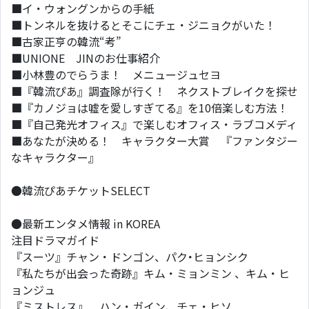
■イ・ウォングンからの手紙
■トンネルを抜けるとそこにチェ・ジニョクがいた！
■古家正亨の韓流“考”
■UNIONE JINのお仕事紹介
■小林豊のでらうま！ メニュージュセヨ
■『韓流ぴあ』調査隊が行く！ ネクストブレイクを探せ
■『カノジョは嘘を愛しすぎてる』を10倍楽しむ方法！
■『自己発光オフィス』で楽しむオフィス・ラブコメディ
■あなたが決める！ キャラクター大賞 『ファンタジー
なキャラクター』
●韓流ぴあチケットSELECT
●最新エンタメ情報 in KOREA
注目ドラマガイド
『スーツ』チャン・ドンゴン、パク･ヒョンシク
『私たちが出会った奇跡』キム・ミョンミン 、キム・ヒ
ョンジュ
『ミストレス』 ハン・ガイン、チェ・ヒソ