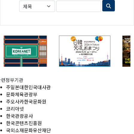
관련정부기관
주일본대한민국대사관
문화체육관광부
주오사카한국문화원
코리아넷
한국관광공사
한국콘텐츠진흥원
국외소재문화유산재단