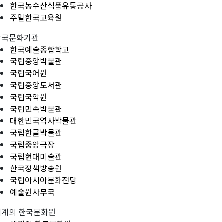
한국농수산식품유통공사
주일한국교육원
한국문화기관
한국예술종합학교
국립중앙박물관
국립국어원
국립중앙도서관
국립국악원
국립민속박물관
대한민국역사박물관
국립한글박물관
국립중앙극장
국립현대미술관
한국정책방송원
국립아시아문화전당
예술원사무국
세계의 한국문화원