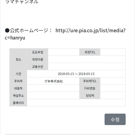
ラマチャンネル
●公式ホームページ：
http://ure.pia.co.jp/list/media?
c=hanryu
도도부현
회장TEL
장소
회장이름
교통수단
기간
2018-05-15 ～ 2018-05-15
주최자
ぴあ株式会社
주최자TEL
대표자
FAX번호
메일주소
담당자
홈페이지
수정