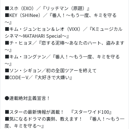
■スホ（EXO）／『リッチマン（原題）』
■KEY（SHINee）／『番人！～もう一度、キミを守る
～』
■キム・ジュンヒョン＆レオ（VIXX）／『Kミュージカル
シネマ～MATAHARI Special～』
■チ・ヒョヌ／『恋する泥棒～あなたのハート、盗みます
～』
■キム・ヨングァン／『番人！～もう一度、キミを守る
～』
■ソン・シギョン／初の全国ツアーを終えて
■CODE－V／『大好きで大嫌い』
●連載絶対主義宣言！
■スターの最新情報が満載！ 『スターワイド100』
■気になるドラマの裏側、教えます！ 『番人！～もう一
度、キミを守る～』