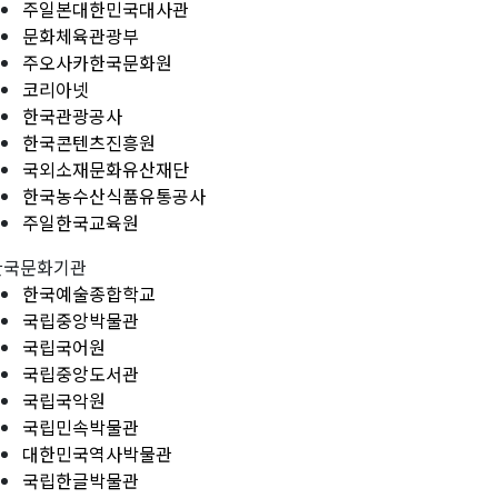
주일본대한민국대사관
문화체육관광부
주오사카한국문화원
코리아넷
한국관광공사
한국콘텐츠진흥원
국외소재문화유산재단
한국농수산식품유통공사
주일한국교육원
한국문화기관
한국예술종합학교
국립중앙박물관
국립국어원
국립중앙도서관
국립국악원
국립민속박물관
대한민국역사박물관
국립한글박물관