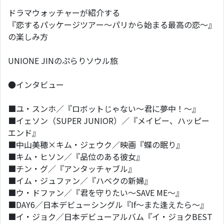
ドラマウォッチャーが紹介する
『恋するパッケージツアー～パリから始まる最高の恋～』
の楽しみ方
UNIONE JINのぷらりソウル旅
●インタビュー
■ユ・スンホ／『ロボットじゃない～君に夢中！～』
■イェソン（SUPER JUNIOR）／『メイビー、ハッピー
エンド』
■中山美穂×キム・ジェウク／映画『蝶の眠り』
■キム・ヒソン／『品位のある彼女』
■チン・グ／『アンタッチャブル』
■イム・ジュファン／『ハベクの新婦』
■ウ・ドファン／『君を守りたい～SAVE ME～』
■DAY6／日本デビューシングル『If～また逢えたら～』
■イ・ジョク／日本デビューアルバム『イ・ジョクBEST