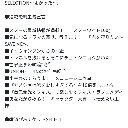
SELECTION～よかった～』
●連載絶対主義宣言！
■スターの最新情報が満載！ 『スターワイド100』
■気になるドラマの裏側、教えます！ 『君を守りたい～
SAVE ME～』
■イ・ウォングンからの手紙
■トンネルを抜けるとそこにチェ・ジニョクがいた！
■古家正亨の韓流“考”
■UNIONE JINのお仕事紹介
■小林豊のでらうま！ メニュージュセヨ
■『カノジョは嘘を愛しすぎてる』を10倍楽しむ方法！
■『自己発光オフィス』で楽しむオフィス・ラブコメディ
■あなたが決める！ キャラクター大賞 『仕えたい王
様』
●韓流ぴあチケットSELECT