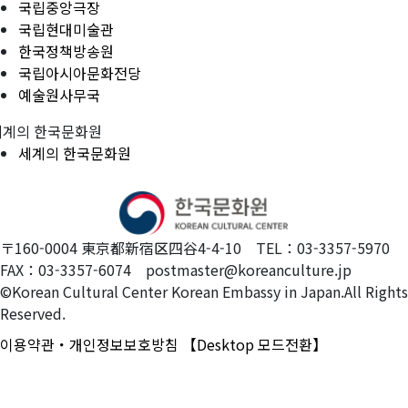
국립중앙극장
국립현대미술관
한국정책방송원
국립아시아문화전당
예술원사무국
세계의 한국문화원
세계의 한국문화원
〒160-0004 東京都新宿区四谷4-4-10 TEL：03-3357-5970
FAX：03-3357-6074 postmaster@koreanculture.jp
©Korean Cultural Center Korean Embassy in Japan.All Rights
Reserved.
이용약관・개인정보보호방침
【Desktop 모드전환】