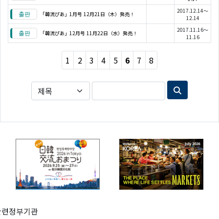
2017.12.14～
「韓流ぴあ」1月号 12月21日（木）発売！
12.14
2017.11.16～
「韓流ぴあ」12月号 11月22日（水）発売！
11.16
1
2
3
4
5
6
7
8
관련정부기관