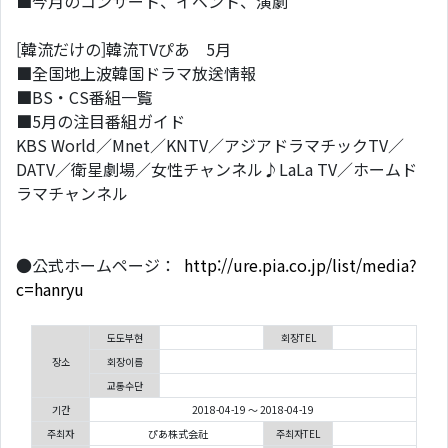
■今月のコンサート、イベント、演劇
[韓流だけの]韓流TVぴあ 5月
■全国地上波韓国ドラマ放送情報
■BS・CS番組一覧
■5月の注目番組ガイド
KBS World／Mnet／KNTV／アジアドラマチックTV／
DATV／衛星劇場／女性チャンネル♪LaLa TV／ホームド
ラマチャンネル
●公式ホームページ：
http://ure.pia.co.jp/list/media?
c=hanryu
도도부현
회장TEL
장소
회장이름
교통수단
기간
2018-04-19 ～ 2018-04-19
주최자
ぴあ株式会社
주최자TEL