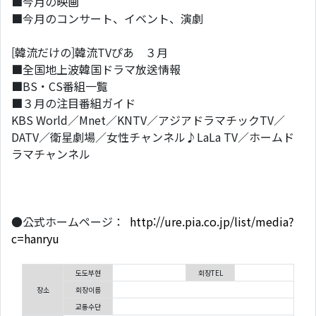
■今月の映画
■今月のコンサート、イベント、演劇
[韓流だけの]韓流TVぴあ ３月
■全国地上波韓国ドラマ放送情報
■BS・CS番組一覧
■３月の注目番組ガイド
KBS World／Mnet／KNTV／アジアドラマチックTV／
DATV／衛星劇場／女性チャンネル♪LaLa TV／ホームド
ラマチャンネル
●公式ホームページ：
http://ure.pia.co.jp/list/media?
c=hanryu
도도부현
회장TEL
장소
회장이름
교통수단