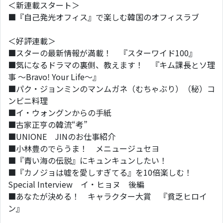
＜新連載スタート＞
■『自己発光オフィス』で楽しむ韓国のオフィスラブ
＜好評連載＞
■スターの最新情報が満載！ 『スターワイド100』
■気になるドラマの裏側、教えます！ 『キム課長とソ理
事 ～Bravo! Your Life～』
■パク・ジョンミンのマンムガネ（むちゃぶり）（秘）コ
ンビニ料理
■イ・ウォングンからの手紙
■古家正亨の韓流“考”
■UNIONE JINのお仕事紹介
■小林豊のでらうま！ メニュージュセヨ
■『青い海の伝説』にキュンキュンしたい！
■『カノジョは嘘を愛しすぎてる』を10倍楽しむ！
Special Interview イ・ヒョヌ 後編
■あなたが決める！ キャラクター大賞 『貧乏ヒロイ
ン』