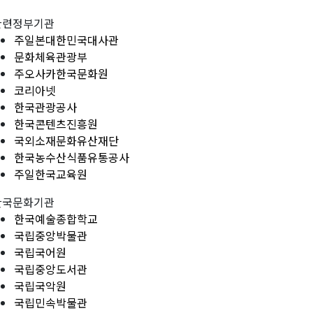
관련정부기관
주일본대한민국대사관
문화체육관광부
주오사카한국문화원
코리아넷
한국관광공사
한국콘텐츠진흥원
국외소재문화유산재단
한국농수산식품유통공사
주일한국교육원
한국문화기관
한국예술종합학교
국립중앙박물관
국립국어원
국립중앙도서관
국립국악원
국립민속박물관