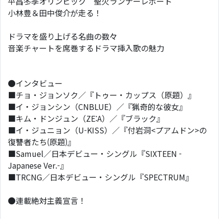
平昌冬季オリンピック 聖火ランナーレポート
小林豊＆田中俊介が走る！
ドラマを盛り上げる名曲の数々
音楽チャートを席巻するドラマ挿入歌の魅力
●インタビュー
■チョ・ジョンソク／『トゥー・カップス（原題）』
■イ・ジョンシン（CNBLUE）／『猟奇的な彼女』
■キム・ドンジュン（ZE:A）／『ブラック』
■イ・ジュニョン（U-KISS）／『付岩洞<プアムドン>の
復讐者たち(原題)』
■Samuel／日本デビュー・シングル『SIXTEEN -
Japanese Ver.-』
■TRCNG／日本デビュー・シングル『SPECTRUM』
●連載絶対主義宣言！