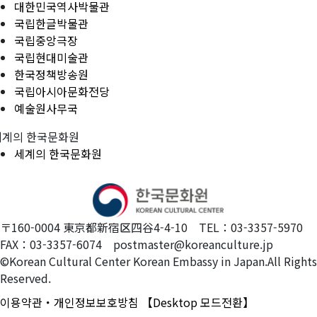
대한민국역사박물관
국립한글박물관
국립중앙극장
국립현대미술관
한국정책방송원
국립아시아문화전당
예술원사무국
세계의 한국문화원
세계의 한국문화원
〒160-0004 東京都新宿区四谷4-4-10 TEL：03-3357-5970
FAX：03-3357-6074 postmaster@koreanculture.jp
©Korean Cultural Center Korean Embassy in Japan.All Rights
Reserved.
이용약관・개인정보보호방침
【Desktop 모드전환】