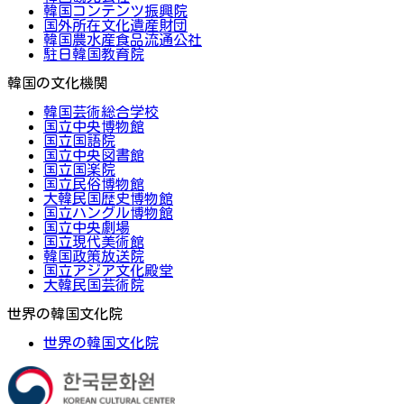
韓国コンテンツ振興院
国外所在文化遺産財団
韓国農水産食品流通公社
駐日韓国教育院
韓国の文化機関
韓国芸術総合学校
国立中央博物館
国立国語院
国立中央図書館
国立国楽院
国立民俗博物館
大韓民国歴史博物館
国立ハングル博物館
国立中央劇場
国立現代美術館
韓国政策放送院
国立アジア文化殿堂
大韓民国芸術院
世界の韓国文化院
世界の韓国文化院