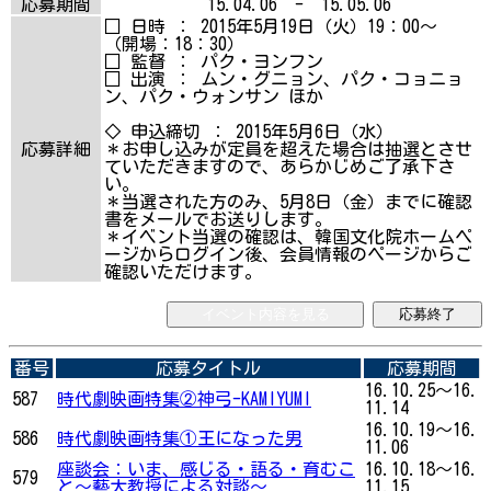
応募期間
15.04.06 - 15.05.06
□ 日時 ： 2015年5月19日（火）19：00～
（開場：18：30）
□ 監督 ： パク・ヨンフン
□ 出演 ： ムン・グニョン、パク・コョニョ
ン、パク・ウォンサン ほか
◇ 申込締切 ： 2015年5月6日（水）
応募詳細
＊お申し込みが定員を超えた場合は抽選とさせ
ていただきますので、あらかじめご了承下さ
い。
＊当選された方のみ、5月8日（金）までに確認
書をメールでお送りします。
＊イベント当選の確認は、韓国文化院ホームペ
ージからログイン後、会員情報のページからご
確認いただけます。
イベント内容を見る
応募終了
番号
応募タイトル
応募期間
16.10.25～16.
587
時代劇映画特集②神弓-KAMIYUMI
11.14
16.10.19～16.
586
時代劇映画特集①王になった男
11.06
座談会：いま、感じる・語る・育むこ
16.10.18～16.
579
と～藝大教授による対談〜
11.15