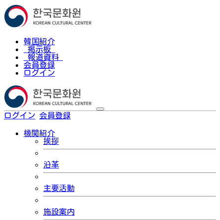
韓国紹介
掲示板
報道資料
会員登録
ログイン
ログイン
会員登録
한국어
機関紹介
挨拶
沿革
主要活動
施設案内