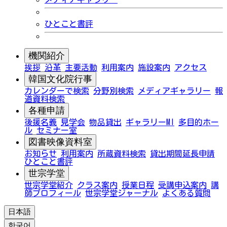
ひとこと書評
機関紹介
挨拶
沿革
主要活動
利用案内
施設案内
アクセス
韓国文化院行事
カレンダーで検索
分野別検索
メディアギャラリー
報
道資料検索
各種申請
後援名義
見学会
物品貸出
ギャラリーMI
多目的ホー
ル
セミナー室
図書映像資料室
お知らせ
利用案内
所蔵資料検索
貸出期間延長申請
ひとこと書評
世宗学堂
世宗学堂紹介
クラス案内
授業日程
受講申込案内
講
師プロフィール
世宗学堂ジャーナル
よくある質問
日本語
한국어