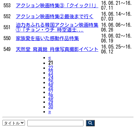
16.06.21～16.
553
アクション映画特集③「クイック!!」
07.11
16.06.14～16.
552
アクション映画特集②最後まで行く
07.03
迫力あふれる韓国アクション映画特集
16.06.06～16.
551
①「チョン・ウチ 時空道士...
06.26
16.06.02～16.
550
家族愛を描いた感動作品特集
06.19
16.05.25～16.
549
天然堂 寫眞館 肖像写真撮影イベント
06.12
Previous
«
21
22
23
24
25
26
27
28
29
30
Next
»