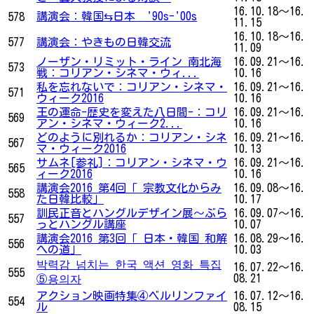
16.10.18～16.
講演会：韓国⇆日本 '90s-'00s
578
11.15
16.10.18～16.
577
講演会：やきもの日韓交流
11.09
ノーザン・リミット・ライン 南北海
16.09.21～16.
573
戦：コリアン・シネマ・ウィ...
10.16
私を忘れないで：コリアン・シネマ・
16.09.21～16.
571
ウィーク2016
10.16
王の運命-歴史を変えた八日間-：コリ
16.09.21～16.
569
アン・シネマ・ウィーク2...
10.16
どのように別れるか：コリアン・シネ
16.09.21～16.
567
マ・ウィーク2016
10.13
サムネ[参礼]：コリアン・シネマ・ウ
16.09.21～16.
565
ィーク2016
10.16
講演会2016 第4回「 宗教文化からみ
16.09.08～16.
558
た日韓比較」
10.17
訓民正音とハングルデザイン展～ぶら
16.09.07～16.
557
っとハングル講座
10.07
講演会2016 第3回「 日本・韓国 和解
16.08.29～16.
556
への道」
10.03
박력감 넘치는 한국 액션 영화 특집
16.07.22～16.
555
08.21
⑤용의자
アクション映画特集④ベルリンファイ
16.07.12～16.
554
ル
08.15