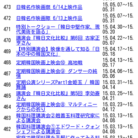
15.05.07～15.
473
日韓名作映画祭 6/14上映作品
05.31
15.05.07～15.
472
日韓名作映画際 6/13上映作品
05.31
特別トークショー「韓日中堅作家、現
15.04.30～15.
471
代美術を語る」
05.20
講演会『韓日文化比較』第6回 古家正
15.04.22～15.
470
亨さん
05.07
【特別講演会】映像を通して知る「日
15.04.17～15.
469
本の中の韓国文化」
05.18
15.04.13～15.
468
定期韓国映画上映会⑩ 高地戦
05.17
定期韓国映画上映会⑨ ダンサーの純
15.04.06～15.
467
情
05.06
定期公演シリーズPart1金姫玉 / 韓国
15.03.31～15.
466
舞踊
04.14
講演会『韓日文化比較』第5回 李効斎
15.03.25～15.
465
さん
04.21
定期韓国映画上映会⑧ マルティニー
15.03.23～15.
464
クからの祈り
04.12
韓国料理講演会②趙善玉料理研究家に
15.03.13～15.
463
よる講演会
04.08
韓国料理講演会①エドワード・クォン
15.03.13～15.
462
シェフによる講演会
04.08
家庭で韓国料理を手軽に作ってみる料
15.03.13～15.