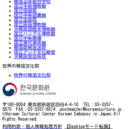
韓国芸術総合学校
国立中央博物館
国立国語院
国立中央図書館
国立国楽院
国立民俗博物館
大韓民国歴史博物館
国立ハングル博物館
国立中央劇場
国立現代美術館
韓国政策放送院
国立アジア文化殿堂
大韓民国芸術院
世界の韓国文化院
世界の韓国文化院
〒160-0004 東京都新宿区四谷4-4-10 TEL：03-3357-
5970 FAX：03-3357-6074 postmaster@koreanculture.jp
©Korean Cultural Center Korean Embassy in Japan.All
Rights Reserved.
利用約款・個人情報処理方針
【Desktopモード転換】