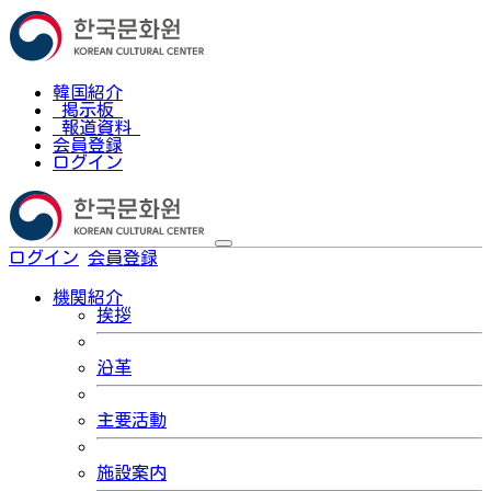
韓国紹介
掲示板
報道資料
会員登録
ログイン
ログイン
会員登録
한국어
機関紹介
挨拶
沿革
主要活動
施設案内