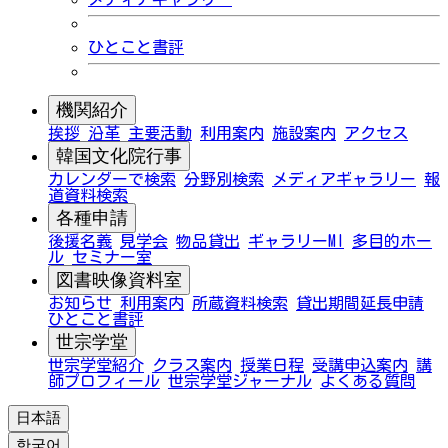
ひとこと書評
機関紹介
挨拶
沿革
主要活動
利用案内
施設案内
アクセス
韓国文化院行事
カレンダーで検索
分野別検索
メディアギャラリー
報
道資料検索
各種申請
後援名義
見学会
物品貸出
ギャラリーMI
多目的ホー
ル
セミナー室
図書映像資料室
お知らせ
利用案内
所蔵資料検索
貸出期間延長申請
ひとこと書評
世宗学堂
世宗学堂紹介
クラス案内
授業日程
受講申込案内
講
師プロフィール
世宗学堂ジャーナル
よくある質問
日本語
한국어