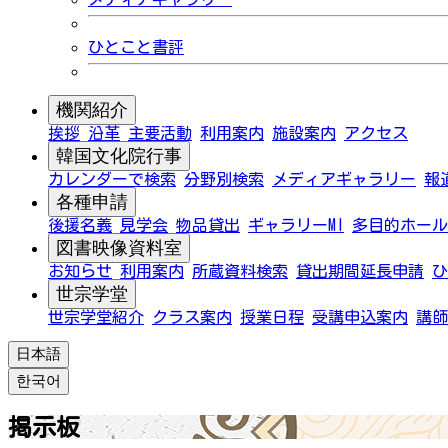
ひとこと書評
機関紹介
挨拶
沿革
主要活動
利用案内
施設案内
アクセス
韓国文化院行事
カレンダーで検索
分野別検索
メディアギャラリー
報
各種申請
後援名義
見学会
物品貸出
ギャラリーMI
多目的ホール
図書映像資料室
お知らせ
利用案内
所蔵資料検索
貸出期間延長申請
ひ
世宗学堂
世宗学堂紹介
クラス案内
授業日程
受講申込案内
講師
日本語
한국어
掲示板