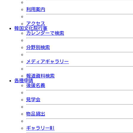
利用案内
アクセス
韓国文化院行事
カレンダーで検索
分野別検索
メディアギャラリー
報道資料検索
各種申請
後援名義
見学会
物品貸出
ギャラリーMI