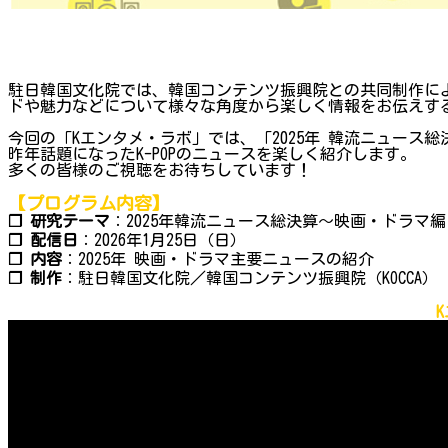
駐日韓国文化院では、韓国コンテンツ振興院との共同制作によ
ドや魅力などについて様々な角度から楽しく情報をお伝えする
今回の「Kエンタメ・ラボ」では、「2025年 韓流ニュース
昨年話題になったK-POPのニュースを楽しく紹介します。
多くの皆様のご視聴をお待ちしています！
【プログラム内容】
❐ 研究テーマ
：2025年韓流ニュース総決算～映画・ドラマ編
❐ 配信日
：2026年1月25日（日）
❐ 内容
：2025年 映画・ドラマ主要ニュースの紹介
❐ 制作
：駐日韓国文化院／韓国コンテンツ振興院（KOCCA）