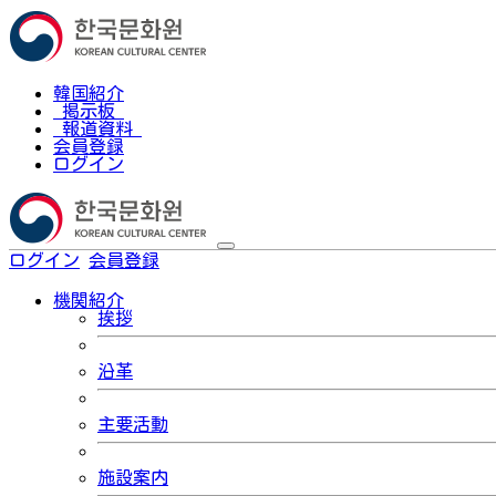
韓国紹介
掲示板
報道資料
会員登録
ログイン
ログイン
会員登録
한국어
機関紹介
挨拶
沿革
主要活動
施設案内