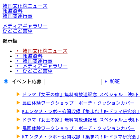
韓国文化院ニュース
報道資料
韓国関連行事
メディアギャラリー
ひとこと書評
掲示板
・ 韓国文化院ニュース
・ 報道資料
・ 韓国関連行事
・ メディアギャラリー
・ ひとこと書評
イベント応募
+ MORE
▶
ドラマ『女王の家』無料初放送記念 スペシャル上映&
▶
民画体験ワークショップ：ポーチ・クッションカバー
▶
Kエンタメ・ラボ～公開収録「集まれ！K-ドラマ研究会
▶
ドラマ『女王の家』無料初放送記念 スペシャル上映&
▶
民画体験ワークショップ：ポーチ・クッションカバー
▶
Kエンタメ・ラボ～公開収録「集まれ！K-ドラマ研究会