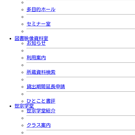
多目的ホール
セミナー室
図書映像資料室
お知らせ
利用案内
所蔵資料検索
貸出期間延長申請
ひとこと書評
世宗学堂
世宗学堂紹介
クラス案内