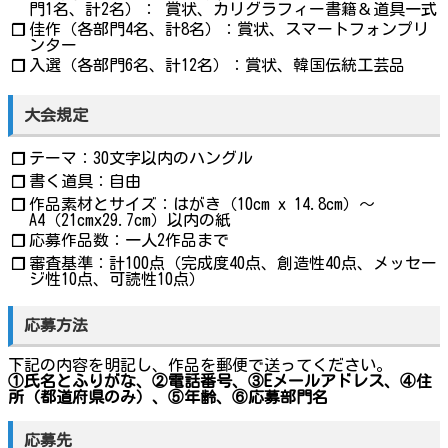
門1名、計2名）： 賞状、カリグラフィー書籍＆道具一式
佳作（各部門4名、計8名）：賞状、スマートフォンプリ
❐
ンター
入選（各部門6名、計12名）：賞状、韓国伝統工芸品
❐
大会規定
テーマ：30文字以内のハングル
❐
書く道具：自由
❐
作品素材とサイズ：はがき（10cm x 14.8cm）～
❐
A4（21cmx29.7cm）以内の紙
応募作品数：一人2作品まで
❐
審査基準：計100点（完成度40点、創造性40点、メッセー
❐
ジ性10点、可読性10点）
応募方法
下記の内容を明記し、作品を郵便で送ってください。
①氏名とふりがな、②電話番号、③Eメールアドレス、④住
所（都道府県のみ）、⑤年齢、⑥応募部門名
応募先