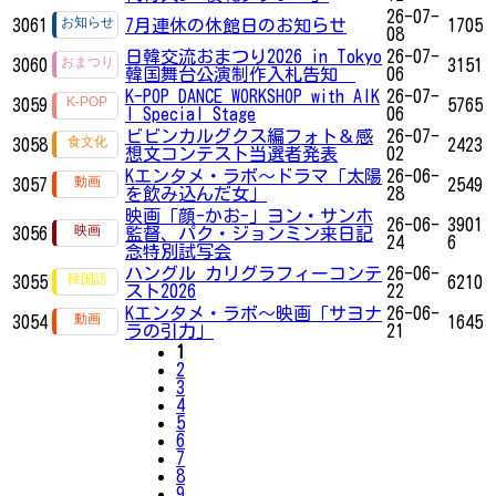
26-07-
3061
7月連休の休館日のお知らせ
1705
08
日韓交流おまつり2026 in Tokyo
26-07-
3060
3151
韓国舞台公演制作入札告知
06
K-POP DANCE WORKSHOP with AIK
26-07-
3059
5765
I Special Stage
06
ビビンカルグクス編フォト＆感
26-07-
3058
2423
想文コンテスト当選者発表
02
Kエンタメ・ラボ～ドラマ「太陽
26-06-
3057
2549
を飲み込んだ女」
28
映画「顔-かお-」ヨン・サンホ
26-06-
3901
3056
監督、パク・ジョンミン来日記
24
6
念特別試写会
ハングル カリグラフィーコンテ
26-06-
3055
6210
スト2026
22
Kエンタメ・ラボ～映画「サヨナ
26-06-
3054
1645
ラの引力」
21
1
2
3
4
5
6
7
8
9