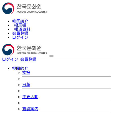
韓国紹介
掲示板
報道資料
会員登録
ログイン
ログイン
会員登録
한국어
機関紹介
挨拶
沿革
主要活動
施設案内