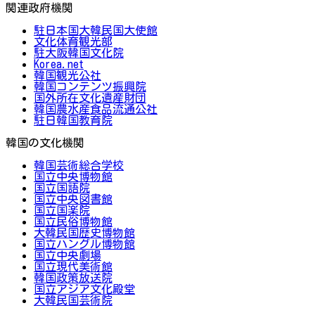
関連政府機関
駐日本国大韓民国大使館
文化体育観光部
駐大阪韓国文化院
Korea.net
韓国観光公社
韓国コンテンツ振興院
国外所在文化遺産財団
韓国農水産食品流通公社
駐日韓国教育院
韓国の文化機関
韓国芸術総合学校
国立中央博物館
国立国語院
国立中央図書館
国立国楽院
国立民俗博物館
大韓民国歴史博物館
国立ハングル博物館
国立中央劇場
国立現代美術館
韓国政策放送院
国立アジア文化殿堂
大韓民国芸術院