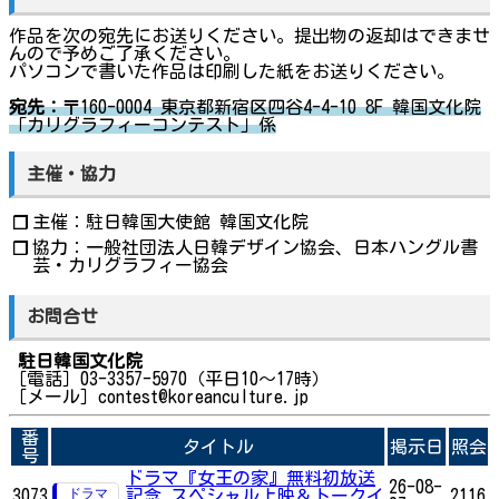
作品を次の宛先にお送りください。提出物の返却はできませ
んので予めご了承ください。
パソコンで書いた作品は印刷した紙をお送りください。
宛先：
〒160-0004 東京都新宿区四谷4-4-10 8F 韓国文化院
「カリグラフィーコンテスト」係
主催・協力
主催：駐日韓国大使館 韓国文化院
❐
協力：一般社団法人日韓デザイン協会、日本ハングル書
❐
芸・カリグラフィー協会
お問合せ
駐日韓国文化院
［電話］03-3357-5970（平日10～17時）
［メール］contest@koreanculture.jp
番
タイトル
掲示日
照会
号
ドラマ『女王の家』無料初放送
26-08-
3073
記念 スペシャル上映＆トークイ
2116