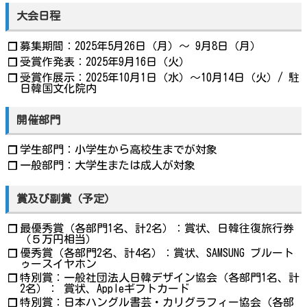
大会日程
募集期間：2025年5月26日（月）～ 9月8日（月）
❐
受賞作発表：2025年9月16日（火）
❐
受賞作展示：2025年10月1日（水）～10月14日（火）/ 駐
❐
日韓国文化院内
開催部門
学生部門：小学生から高校生までが対象
❐
一般部門：大学生または成人が対象
❐
賞及び副賞（予定）
最優秀賞（各部門1名、計2名）：賞状、日韓往復旅行券
❐
（５万円相当）
優秀賞（各部門2名、計4名）：賞状、SAMSUNG ブルート
❐
ゥースイヤホン
特別賞：一般社団法人日韓デザイン協会（各部門1名、計
❐
2名）： 賞状、Appleギフトカード
特別賞：日本ハングル書芸・カリグラフィー協会（各部
❐