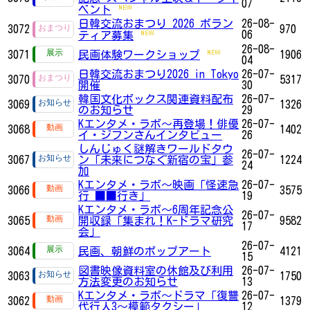
07
ベント
日韓交流おまつり 2026 ボラン
26-08-
3072
970
06
ティア募集
26-08-
3071
民画体験ワークショップ
1906
04
日韓交流おまつり2026 in Tokyo
26-07-
3070
5317
開催
30
韓国文化ボックス関連資料配布
26-07-
3069
1326
のお知らせ
29
Kエンタメ・ラボ～再登場！俳優
26-07-
3068
1402
イ・ジフンさんインタビュー
26
しんじゅく謎解きワールドタウ
26-07-
3067
ン「未来につなぐ新宿の宝」参
1224
24
加
Kエンタメ・ラボ～映画「怪速急
26-07-
3066
3575
行 ■■行き」
19
Kエンタメ・ラボ～6周年記念公
26-07-
3065
開収録「集まれ！K-ドラマ研究
9582
17
会」
26-07-
3064
民画、朝鮮のポップアート
4121
15
図書映像資料室の休館及び利用
26-07-
3063
1750
方法変更のお知らせ
13
Kエンタメ・ラボ～ドラマ「復讐
26-07-
3062
1379
代行人3～模範タクシー」
12