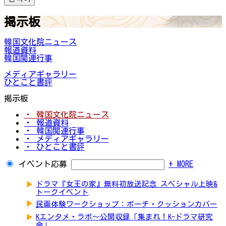
掲示板
韓国文化院ニュース
報道資料
韓国関連行事
メディアギャラリー
ひとこと書評
掲示板
・ 韓国文化院ニュース
・ 報道資料
・ 韓国関連行事
・ メディアギャラリー
・ ひとこと書評
イベント応募
+ MORE
▶
ドラマ『女王の家』無料初放送記念 スペシャル上映&
トークイベント
▶
民画体験ワークショップ：ポーチ・クッションカバー
▶
Kエンタメ・ラボ～公開収録「集まれ！K-ドラマ研究
会」