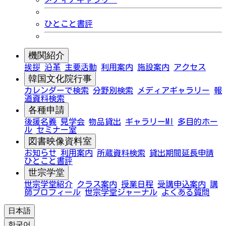
ひとこと書評
機関紹介
挨拶
沿革
主要活動
利用案内
施設案内
アクセス
韓国文化院行事
カレンダーで検索
分野別検索
メディアギャラリー
報
道資料検索
各種申請
後援名義
見学会
物品貸出
ギャラリーMI
多目的ホー
ル
セミナー室
図書映像資料室
お知らせ
利用案内
所蔵資料検索
貸出期間延長申請
ひとこと書評
世宗学堂
世宗学堂紹介
クラス案内
授業日程
受講申込案内
講
師プロフィール
世宗学堂ジャーナル
よくある質問
日本語
한국어