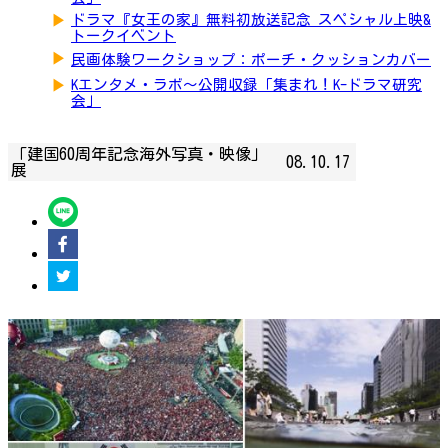
▶
ドラマ『女王の家』無料初放送記念 スペシャル上映&
トークイベント
▶
民画体験ワークショップ：ポーチ・クッションカバー
▶
Kエンタメ・ラボ～公開収録「集まれ！K-ドラマ研究
会」
「建国60周年記念海外写真・映像」
08.10.17
展