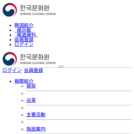
韓国紹介
掲示板
報道資料
会員登録
ログイン
ログイン
会員登録
한국어
機関紹介
挨拶
沿革
主要活動
施設案内