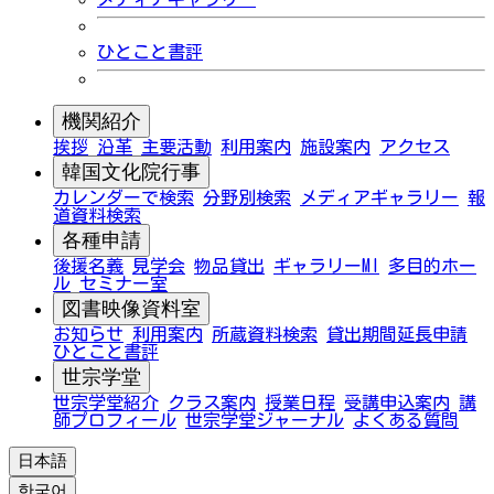
ひとこと書評
機関紹介
挨拶
沿革
主要活動
利用案内
施設案内
アクセス
韓国文化院行事
カレンダーで検索
分野別検索
メディアギャラリー
報
道資料検索
各種申請
後援名義
見学会
物品貸出
ギャラリーMI
多目的ホー
ル
セミナー室
図書映像資料室
お知らせ
利用案内
所蔵資料検索
貸出期間延長申請
ひとこと書評
世宗学堂
世宗学堂紹介
クラス案内
授業日程
受講申込案内
講
師プロフィール
世宗学堂ジャーナル
よくある質問
日本語
한국어