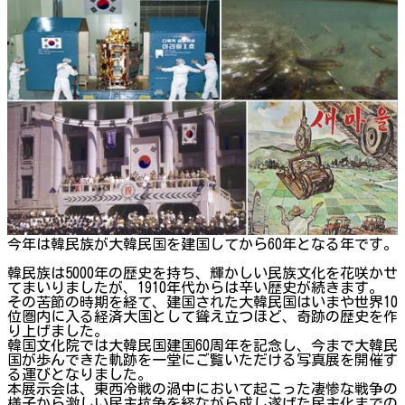
今年は韓民族が大韓民国を建国してから60年となる年です。
韓民族は5000年の歴史を持ち、輝かしい民族文化を花咲かせ
てまいりましたが、1910年代からは辛い歴史が続きます。
その苦節の時期を経て、建国された大韓民国はいまや世界10
位圏内に入る経済大国として聳え立つほど、奇跡の歴史を作
り上げました。
韓国文化院では大韓民国建国60周年を記念し、今まで大韓民
国が歩んできた軌跡を一堂にご覧いただける写真展を開催す
る運びとなりました。
本展示会は、東西冷戦の渦中において起こった凄惨な戦争の
様子から激しい民主抗争を経ながら成し遂げた民主化までの