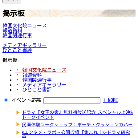
掲示板
韓国文化院ニュース
報道資料
韓国関連行事
メディアギャラリー
ひとこと書評
掲示板
・ 韓国文化院ニュース
・ 報道資料
・ 韓国関連行事
・ メディアギャラリー
・ ひとこと書評
イベント応募
+ MORE
▶
ドラマ『女王の家』無料初放送記念 スペシャル上映&
トークイベント
▶
民画体験ワークショップ：ポーチ・クッションカバー
▶
Kエンタメ・ラボ～公開収録「集まれ！K-ドラマ研究
会」