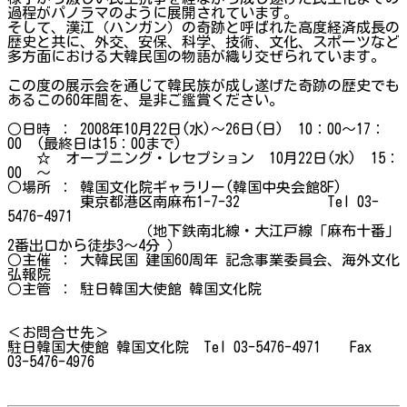
過程がパノラマのように展開されています。
そして、漢江（ハンガン）の奇跡と呼ばれた高度経済成長の
歴史と共に、外交、安保、科学、技術、文化、スポーツなど
多方面における大韓民国の物語が織り交ぜられています。
この度の展示会を通じて韓民族が成し遂げた奇跡の歴史でも
あるこの60年間を、是非ご鑑賞ください。
○日時 ： 2008年10月22日(水)～26日(日) 10：00～17：
00 (最終日は15：00まで)
☆ オープニング・レセプション 10月22日(水) 15：
00 ～
○場所 ： 韓国文化院ギャラリー(韓国中央会館8F)
東京都港区南麻布1-7-32 Tel 03-
5476-4971
（地下鉄南北線・大江戸線「麻布十番」
2番出口から徒歩3～4分 ）
○主催 ： 大韓民国 建国60周年 記念事業委員会、海外文化
弘報院
○主管 ： 駐日韓国大使館 韓国文化院
＜お問合せ先＞
駐日韓国大使館 韓国文化院 Tel 03-5476-4971 Fax
03-5476-4976