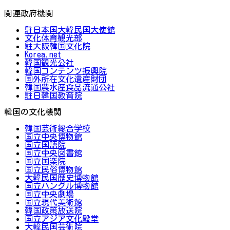
関連政府機関
駐日本国大韓民国大使館
文化体育観光部
駐大阪韓国文化院
Korea.net
韓国観光公社
韓国コンテンツ振興院
国外所在文化遺産財団
韓国農水産食品流通公社
駐日韓国教育院
韓国の文化機関
韓国芸術総合学校
国立中央博物館
国立国語院
国立中央図書館
国立国楽院
国立民俗博物館
大韓民国歴史博物館
国立ハングル博物館
国立中央劇場
国立現代美術館
韓国政策放送院
国立アジア文化殿堂
大韓民国芸術院