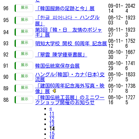
09-01-
2042
96
「韓国服飾の足跡と今」展
14
4
「한글 피어나다 - ハングル
08-12-
1923
95
03
0
展」
第3回「韓・日 友情のポジャ
08-11-
1923
94
ギ」展
27
3
08-11-
1752
93
明知大学校 開校 60周年 記念展
12
6
08-10-
1667
92
「翠雲 陳学鍾草書展」
30
7
08-10-
1741
91
韓国伝統窯保存会展
29
6
ハングル(韓国)・カナ(日本)交
08-10-
1833
90
流展
27
5
「建国60周年記念海外写真・映
08-10-
1738
89
17
8
像」展
「韓国伝統工芸展」のミニワー
08-10-
1727
88
クショップ開催のお知らせ
16
5
Previous
«
11
12
13
14
15
16