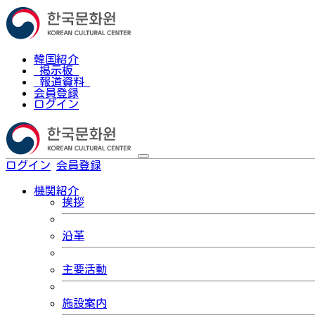
韓国紹介
掲示板
報道資料
会員登録
ログイン
ログイン
会員登録
한국어
機関紹介
挨拶
沿革
主要活動
施設案内