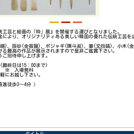
統工芸と絵画の「粋」展』を開催する運びとなりました。
発により、オリジナリティある美しい韓国の優れた伝統工芸を
)、辰砂(金振賢)、ポジャギ(陳斗淑)、筆(文尚鎬)、小木(金
ける最高の作品が展示されますので是非ご鑑賞下さい。
うご招待申し上げます。
00 (最終日は15：00まで)
～ ※ 入場無料
気軽にお越し下さい。
徒歩3～4分 ）
芸研究会
画
タイトル