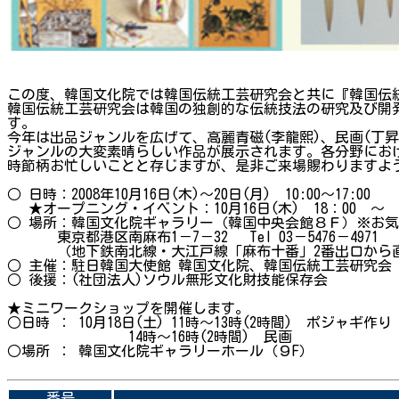
この度、韓国文化院では韓国伝統工芸研究会と共に『韓国伝
韓国伝統工芸研究会は韓国の独創的な伝統技法の研究及び開
す。
今年は出品ジャンルを広げて、高麗青磁(李龍熙)、民画(丁昇禧
ジャンルの大変素晴らしい作品が展示されます。各分野にお
時節柄お忙しいことと存じますが、是非ご来場賜わりますよ
○ 日時：2008年10月16日(木)～20日(月) 10:00～17:
★オープニング・イベント：10月16日(木) 18：00 
○ 場所：韓国文化院ギャラリー（韓国中央会館８Ｆ）※お
東京都港区南麻布1－7－32 Tel 03－5476－4971
（地下鉄南北線・大江戸線「麻布十番」2番出口から直進
○ 主催：駐日韓国大使館 韓国文化院、韓国伝統工
○ 後援：(社団法人)ソウル無形文化財技能保存会
★ミニワークショップを開催します。
○日時 ： 10月18日(土) 11時～13時(2時間) ポジャギ作り
14時～16時(2時間) 民
○場所 ： 韓国文化院ギャラリーホール（９F）
番号