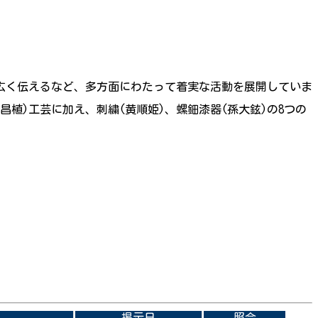
広く伝えるなど、多方面にわたって着実な活動を展開していま
昌植)工芸に加え、刺繍(黄順姫)、螺鈿漆器(孫大鉉)の8つの
掲示日
照会