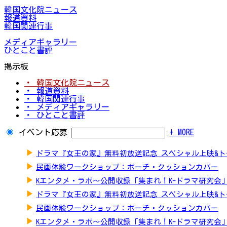
韓国文化院ニュース
報道資料
韓国関連行事
メディアギャラリー
ひとこと書評
掲示板
・ 韓国文化院ニュース
・ 報道資料
・ 韓国関連行事
・ メディアギャラリー
・ ひとこと書評
イベント応募
+ MORE
▶
ドラマ『女王の家』無料初放送記念 スペシャル上映&
▶
民画体験ワークショップ：ポーチ・クッションカバー
▶
Kエンタメ・ラボ～公開収録「集まれ！K-ドラマ研究会
▶
ドラマ『女王の家』無料初放送記念 スペシャル上映&
▶
民画体験ワークショップ：ポーチ・クッションカバー
▶
Kエンタメ・ラボ～公開収録「集まれ！K-ドラマ研究会