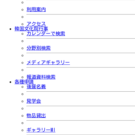
利用案内
アクセス
韓国文化院行事
カレンダーで検索
分野別検索
メディアギャラリー
報道資料検索
各種申請
後援名義
見学会
物品貸出
ギャラリーMI