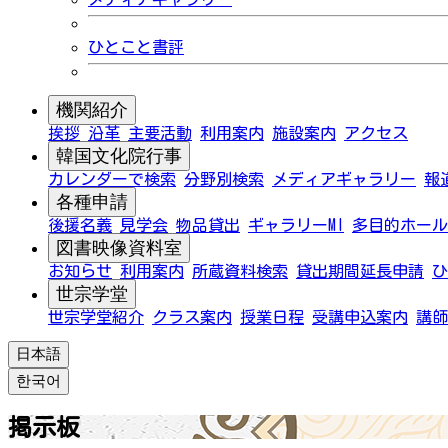
ひとこと書評
機関紹介
挨拶
沿革
主要活動
利用案内
施設案内
アクセス
韓国文化院行事
カレンダーで検索
分野別検索
メディアギャラリー
報
各種申請
後援名義
見学会
物品貸出
ギャラリーMI
多目的ホール
図書映像資料室
お知らせ
利用案内
所蔵資料検索
貸出期間延長申請
ひ
世宗学堂
世宗学堂紹介
クラス案内
授業日程
受講申込案内
講師
日本語
한국어
掲示板