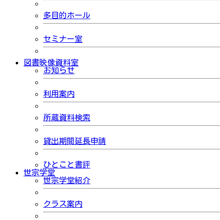
多目的ホール
セミナー室
図書映像資料室
お知らせ
利用案内
所蔵資料検索
貸出期間延長申請
ひとこと書評
世宗学堂
世宗学堂紹介
クラス案内