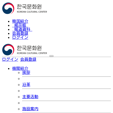
韓国紹介
掲示板
報道資料
会員登録
ログイン
ログイン
会員登録
한국어
機関紹介
挨拶
沿革
主要活動
施設案内