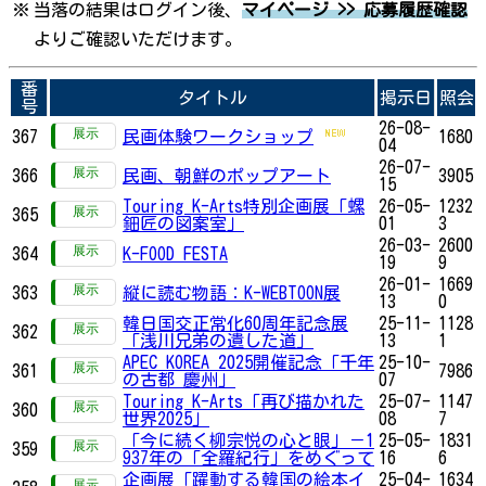
※
当落の結果はログイン後、
マイページ >> 応募履歴確認
よりご確認いただけます。
番
タイトル
掲示日
照会
号
26-08-
367
民画体験ワークショップ
1680
04
26-07-
366
民画、朝鮮のポップアート
3905
15
Touring K-Arts特別企画展「螺
26-05-
1232
365
鈿匠の図案室」
01
3
26-03-
2600
364
K-FOOD FESTA
19
9
26-01-
1669
363
縦に読む物語：K-WEBTOON展
13
0
韓日国交正常化60周年記念展
25-11-
1128
362
「浅川兄弟の遺した道」
13
1
APEC KOREA 2025開催記念「千年
25-10-
361
7986
の古都 慶州」
07
Touring K-Arts「再び描かれた
25-07-
1147
360
世界2025」
08
7
「今に続く柳宗悦の心と眼」－1
25-05-
1831
359
937年の「全羅紀行」をめぐって
16
6
企画展「躍動する韓国の絵本イ
25-04-
1634