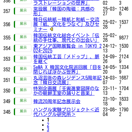
358
ラストレーションの世界」
02
3
常設展「韓国の陶磁：共感の
25-03-
1246
357
形」
27
8
韓日伝統紙－韓紙と和紙－交流
25-02-
1537
展「紙、文化をつなぐ」及びセ
356
28
7
ミナー
韓国伝統文化総合イベント「伝
25-02-
355
9877
統の手仕事、現代との出会い」
28
東アジア国際展覧会 in TOKYO 2
24-12-
1530
354
024-2025
13
7
韓国伝統工芸「メドゥプ」、脈
24-09-
2124
353
を継ぐ
26
9
SeMA X 韓国文化院巡回展「目を
24-05-
1334
352
閉じれば浮かぶ世界」
20
9
丸沼芸術の森レジデンス5周年記
24-03-
1687
351
念「韓日交流展」
07
7
特別企画展「壬寅進宴図屏のな
23-11-
1704
350
かの朝鮮王室の踊りと音楽」
13
2
23-10-
1833
349
韓流20周年記念展示会
18
8
ハングル実験プロジェクト＜近
23-08-
1790
348
代ハングル研究所＞
04
2
1
2
3