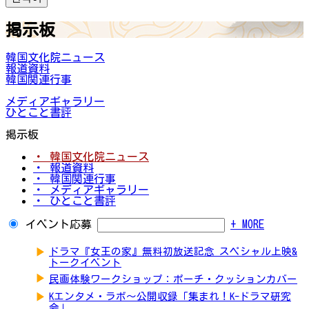
掲示板
韓国文化院ニュース
報道資料
韓国関連行事
メディアギャラリー
ひとこと書評
掲示板
・ 韓国文化院ニュース
・ 報道資料
・ 韓国関連行事
・ メディアギャラリー
・ ひとこと書評
イベント応募
+ MORE
▶
ドラマ『女王の家』無料初放送記念 スペシャル上映&
トークイベント
▶
民画体験ワークショップ：ポーチ・クッションカバー
▶
Kエンタメ・ラボ～公開収録「集まれ！K-ドラマ研究
会」