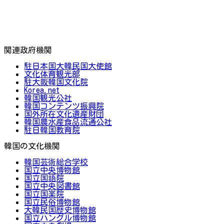
関連政府機関
駐日本国大韓民国大使館
文化体育観光部
駐大阪韓国文化院
Korea.net
韓国観光公社
韓国コンテンツ振興院
国外所在文化遺産財団
韓国農水産食品流通公社
駐日韓国教育院
韓国の文化機関
韓国芸術総合学校
国立中央博物館
国立国語院
国立中央図書館
国立国楽院
国立民俗博物館
大韓民国歴史博物館
国立ハングル博物館