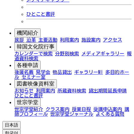
ひとこと書評
機関紹介
挨拶
沿革
主要活動
利用案内
施設案内
アクセス
韓国文化院行事
カレンダーで検索
分野別検索
メディアギャラリー
報
道資料検索
各種申請
後援名義
見学会
物品貸出
ギャラリーMI
多目的ホー
ル
セミナー室
図書映像資料室
お知らせ
利用案内
所蔵資料検索
貸出期間延長申請
ひとこと書評
世宗学堂
世宗学堂紹介
クラス案内
授業日程
受講申込案内
講
師プロフィール
世宗学堂ジャーナル
よくある質問
日本語
한국어