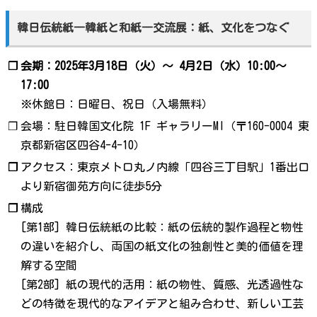
韓日伝統紙―韓紙と和紙―交流展：紙、文化をつなぐ
❐
会期：2025年3月18日（火）〜 4月2日（水）10:00～
17:00
※休館日：日曜日、祝日（入場無料）
❐
会場：駐日韓国文化院 1F ギャラリーMI（〒160-0004 東
京都新宿区四谷4-4-10）
❐
アクセス：東京メトロ丸ノ内線「四谷三丁目駅」1番出口
より新宿御苑方向に徒歩5分
❐
構成
[第1部] 韓日伝統紙の比較：紙の伝統的製作過程と物性
の違いを紹介し、両国の紙文化の独創性と美的価値を理
解する空間
[第2部] 紙の現代的活用：紙の物性、質感、光透過性な
どの特徴を現代的なアイデアと組み合わせ、新しい工芸