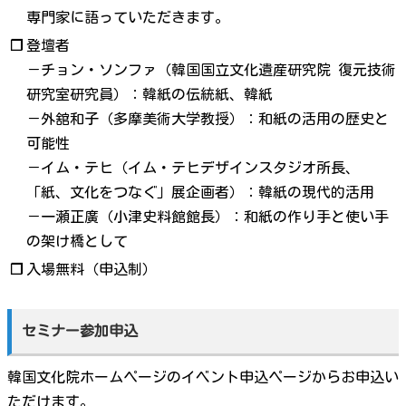
専門家に語っていただきます。
❐
登壇者
－チョン・ソンファ（韓国国立文化遺産研究院 復元技術
研究室研究員）：韓紙の伝統紙、韓紙
－外舘和子（多摩美術大学教授）：和紙の活用の歴史と
可能性
－イム・テヒ（イム・テヒデザインスタジオ所長、
「紙、文化をつなぐ」展企画者）：韓紙の現代的活用
－一瀬正廣（小津史料館館長）：和紙の作り手と使い手
の架け橋として
❐
入場無料（申込制）
セミナー参加申込
韓国文化院ホームページのイベント申込ページからお申込い
ただけます。