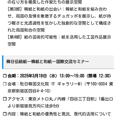
の在り方を模索した作家たちの展示空間
[第3部] 韓紙と和紙の出会い：韓紙と和紙を組み合わ
せ、両国の友情を象徴するチョガッポを展示し、紙が持
つ軽さと光透過性を生かした独創的な空間として構成さ
れた両国和合の空間
[第4部] 紙の芸術的可能性：紙を活用した工芸作品展示
空間
韓日伝統紙―韓紙と和紙―国際交流セミナー
❐
会期：2025年3月19日（水）13:00～15:00（開場 12:30）
❐
会場：駐日韓国文化院 1F ギャラリーMI（〒160-0004 東
京都新宿区四谷4-4-10）
❐
アクセス：東京メトロ丸ノ内線「四谷三丁目駅」1番出口
より新宿御苑方向に徒歩5分
❐
内容：韓紙と和紙の優秀性と現況、現代的活用について