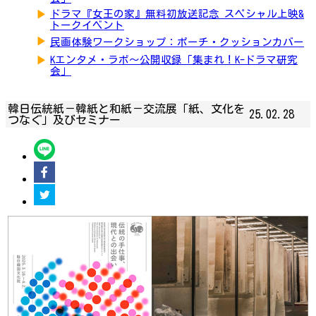
▶
ドラマ『女王の家』無料初放送記念 スペシャル上映&
トークイベント
▶
民画体験ワークショップ：ポーチ・クッションカバー
▶
Kエンタメ・ラボ～公開収録「集まれ！K-ドラマ研究
会」
韓日伝統紙－韓紙と和紙－交流展「紙、文化を
25.02.28
つなぐ」及びセミナー