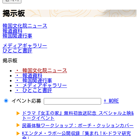
掲示板
韓国文化院ニュース
報道資料
韓国関連行事
メディアギャラリー
ひとこと書評
掲示板
・ 韓国文化院ニュース
・ 報道資料
・ 韓国関連行事
・ メディアギャラリー
・ ひとこと書評
イベント応募
+ MORE
▶
ドラマ『女王の家』無料初放送記念 スペシャル上映&
トークイベント
▶
民画体験ワークショップ：ポーチ・クッションカバー
▶
Kエンタメ・ラボ～公開収録「集まれ！K-ドラマ研究
会」