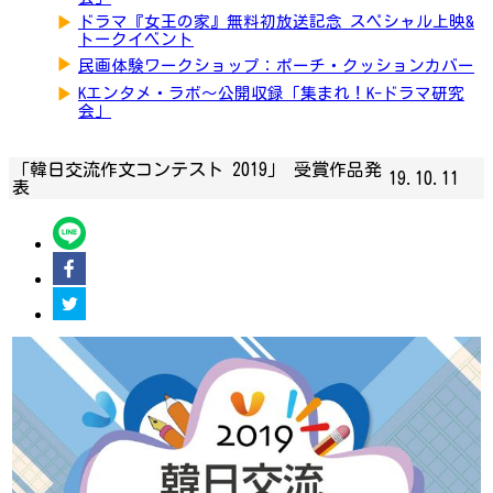
▶
ドラマ『女王の家』無料初放送記念 スペシャル上映&
トークイベント
▶
民画体験ワークショップ：ポーチ・クッションカバー
▶
Kエンタメ・ラボ～公開収録「集まれ！K-ドラマ研究
会」
「韓日交流作文コンテスト 2019」 受賞作品発
19.10.11
表