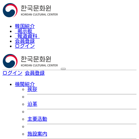
韓国紹介
掲示板
報道資料
会員登録
ログイン
ログイン
会員登録
한국어
機関紹介
挨拶
沿革
主要活動
施設案内