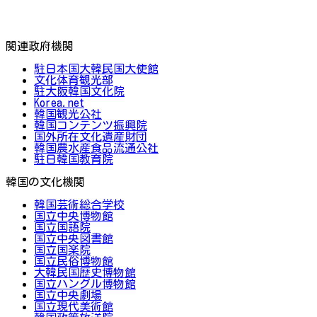
関連政府機関
駐日本国大韓民国大使館
文化体育観光部
駐大阪韓国文化院
Korea.net
韓国観光公社
韓国コンテンツ振興院
国外所在文化遺産財団
韓国農水産食品流通公社
駐日韓国教育院
韓国の文化機関
韓国芸術総合学校
国立中央博物館
国立国語院
国立中央図書館
国立国楽院
国立民俗博物館
大韓民国歴史博物館
国立ハングル博物館
国立中央劇場
国立現代美術館