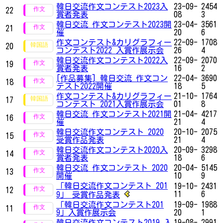
韓日交流作文コンテスト2023入
23-09-
2454
22
賞者発表
08
3
韓日交流 作文コンテスト2023開
23-04-
3561
21
催
20
6
作文コンテスト&カリグラフィー
22-09-
1708
20
コンテスト2022 入賞作展示会
26
4
韓日交流作文コンテスト2022入
22-09-
2070
19
賞者発表
16
2
[作品募集] 韓日交流 作文コン
22-04-
3690
18
テスト2022開催
18
5
作文コンテスト&カリグラフィー
21-10-
1764
17
コンテスト 2021入賞作展示会
01
8
韓日交流 作文コンテスト2021開
21-04-
4217
16
催
21
4
韓日交流作文コンテスト 2020
20-10-
2075
15
受賞作品発表
21
4
韓日交流作文コンテスト2020入
20-09-
3298
14
賞者発表
18
6
韓日交流 作文コンテスト 2020
20-04-
5145
13
開催
10
9
「韓日交流作文コンテスト 201
19-10-
2431
12
11
6
9」 受賞作品発表
「韓日交流作文コンテスト201
19-09-
1988
11
9」入賞作展示会
20
1
韓日交流作文コンテスト2019 入
19-08-
2991