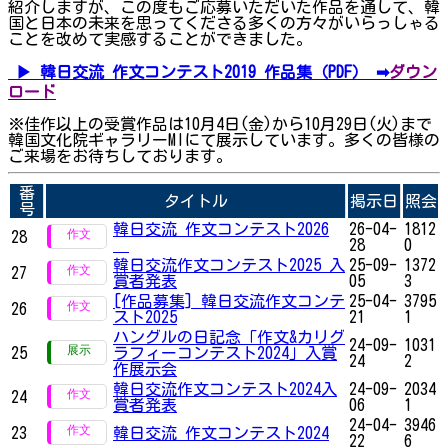
紹介しますが、この度もご応募いただいた作品を通して、韓
国と日本の未来を思ってくださる多くの方々がいらっしゃる
ことを改めて実感することができました。
▶ 韓日交流 作文コンテスト2019 作品集（PDF） ➡
ダウン
ロード
※佳作以上の受賞作品は10月4日(金)から10月29日(火)まで
韓国文化院ギャラリーMIにて展示しています。多くの皆様の
ご来場をお待ちしております。
番
タイトル
掲示日
照会
号
韓日交流 作文コンテスト2026
26-04-
1812
28
28
0
韓日交流作文コンテスト2025 入
25-09-
1372
27
賞者発表
05
3
[作品募集] 韓日交流作文コンテ
25-04-
3795
26
スト2025
21
1
ハングルの日記念「作文&カリグ
24-09-
1031
25
ラフィーコンテスト2024」入賞
24
2
作展示会
韓日交流作文コンテスト2024入
24-09-
2034
24
賞者発表
06
1
24-04-
3946
23
韓日交流 作文コンテスト2024
22
6