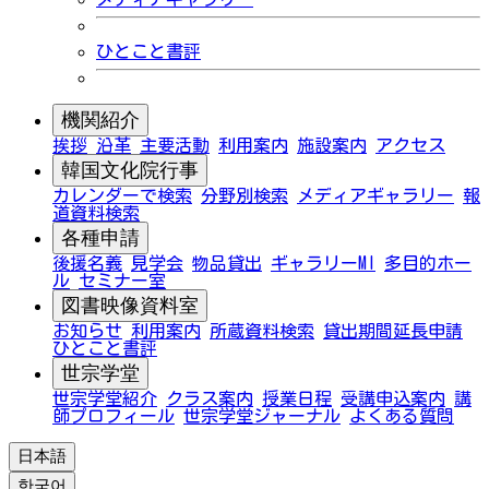
ひとこと書評
機関紹介
挨拶
沿革
主要活動
利用案内
施設案内
アクセス
韓国文化院行事
カレンダーで検索
分野別検索
メディアギャラリー
報
道資料検索
各種申請
後援名義
見学会
物品貸出
ギャラリーMI
多目的ホー
ル
セミナー室
図書映像資料室
お知らせ
利用案内
所蔵資料検索
貸出期間延長申請
ひとこと書評
世宗学堂
世宗学堂紹介
クラス案内
授業日程
受講申込案内
講
師プロフィール
世宗学堂ジャーナル
よくある質問
日本語
한국어