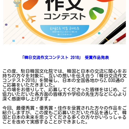
「韓日交流作文コンテスト 2018」 受賞作品発表
この度、駐日韓国文化院では、韓国と日本の交流に関心をお
持ちの方々を対象に、互いの想いを伝え合う「韓日交流作文
コンテスト2018」を開催し、日本の全国各地から2,030通の
ご応募をいただきました。
この場をお借りして、応募してくださった皆様をはじめ、ご
協力いただいた各方面の皆様方や学校の先生方などに心より
深く感謝申し上げます。
今回、最優秀賞・優秀賞・佳作を受賞された方々の作品をご
紹介しますが、この度もご応募いただいた作品を通して、韓
国と日本の未来を思ってくださる多くの方々がいらっしゃる
ことを改めて実感することができました。