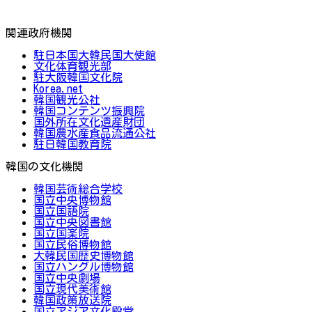
関連政府機関
駐日本国大韓民国大使館
文化体育観光部
駐大阪韓国文化院
Korea.net
韓国観光公社
韓国コンテンツ振興院
国外所在文化遺産財団
韓国農水産食品流通公社
駐日韓国教育院
韓国の文化機関
韓国芸術総合学校
国立中央博物館
国立国語院
国立中央図書館
国立国楽院
国立民俗博物館
大韓民国歴史博物館
国立ハングル博物館
国立中央劇場
国立現代美術館
韓国政策放送院
国立アジア文化殿堂