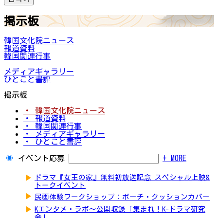
掲示板
韓国文化院ニュース
報道資料
韓国関連行事
メディアギャラリー
ひとこと書評
掲示板
・ 韓国文化院ニュース
・ 報道資料
・ 韓国関連行事
・ メディアギャラリー
・ ひとこと書評
イベント応募
+ MORE
▶
ドラマ『女王の家』無料初放送記念 スペシャル上映&
トークイベント
▶
民画体験ワークショップ：ポーチ・クッションカバー
▶
Kエンタメ・ラボ～公開収録「集まれ！K-ドラマ研究
会」