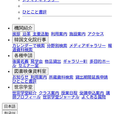
ひとこと書評
機関紹介
挨拶
沿革
主要活動
利用案内
施設案内
アクセス
韓国文化院行事
カレンダーで検索
分野別検索
メディアギャラリー
報
道資料検索
各種申請
後援名義
見学会
物品貸出
ギャラリーMI
多目的ホー
ル
セミナー室
図書映像資料室
お知らせ
利用案内
所蔵資料検索
貸出期間延長申請
ひとこと書評
世宗学堂
世宗学堂紹介
クラス案内
授業日程
受講申込案内
講
師プロフィール
世宗学堂ジャーナル
よくある質問
日本語
한국어