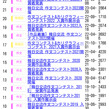
22
賞者発表
08
8
韓日交流 作文コンテスト2023開
23-04-
3564
21
催
20
3
作文コンテスト&カリグラフィー
22-09-
1710
20
コンテスト2022 入賞作展示会
26
8
韓日交流作文コンテスト2022入
22-09-
2074
19
賞者発表
16
2
[作品募集] 韓日交流 作文コン
22-04-
3692
18
テスト2022開催
18
8
作文コンテスト&カリグラフィー
21-10-
1766
17
コンテスト 2021入賞作展示会
01
6
韓日交流 作文コンテスト2021開
21-04-
4220
16
催
21
0
韓日交流作文コンテスト 2020
20-10-
2077
15
受賞作品発表
21
3
韓日交流作文コンテスト2020入
20-09-
3301
14
賞者発表
18
4
韓日交流 作文コンテスト 2020
20-04-
5147
13
開催
10
4
「韓日交流作文コンテスト 201
19-10-
2433
12
9」 受賞作品発表
11
3
「韓日交流作文コンテスト201
19-09-
1991
11
9」入賞作展示会
20
2
韓日交流作文コンテスト2019 入
19-08-
2993
10
賞者発表
30
2