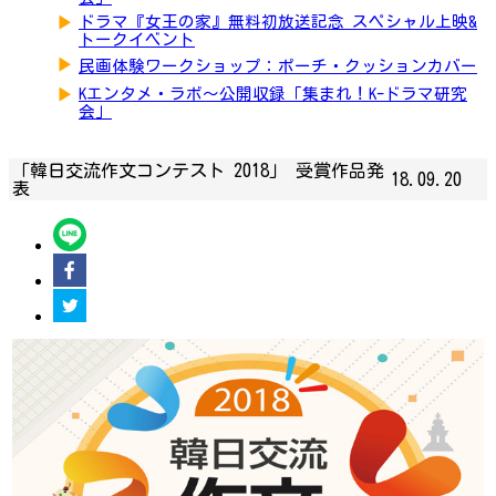
▶
ドラマ『女王の家』無料初放送記念 スペシャル上映&
トークイベント
▶
民画体験ワークショップ：ポーチ・クッションカバー
▶
Kエンタメ・ラボ～公開収録「集まれ！K-ドラマ研究
会」
「韓日交流作文コンテスト 2018」 受賞作品発
18.09.20
表