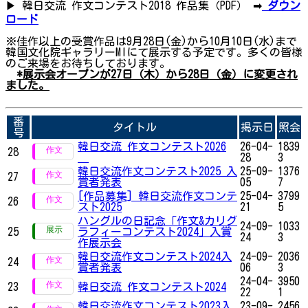
▶ 韓日交流 作文コンテスト2018 作品集（PDF） ➡
ダウン
ロード
※佳作以上の受賞作品は9月28日(金)から10月10日(水)まで
韓国文化院ギャラリーMIにて展示する予定です。多くの皆様
のご来場をお待ちしております。
*展示会オープンが27日（木）から28日（金）に変更され
ました。
番
タイトル
掲示日
照会
号
韓日交流 作文コンテスト2026
26-04-
1839
28
28
3
韓日交流作文コンテスト2025 入
25-09-
1376
27
賞者発表
05
7
[作品募集] 韓日交流作文コンテ
25-04-
3799
26
スト2025
21
5
ハングルの日記念「作文&カリグ
24-09-
1033
25
ラフィーコンテスト2024」入賞
24
3
作展示会
韓日交流作文コンテスト2024入
24-09-
2036
24
賞者発表
06
3
24-04-
3950
23
韓日交流 作文コンテスト2024
22
1
韓日交流作文コンテスト2023入
23-09-
2456