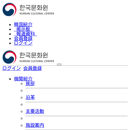
韓国紹介
掲示板
報道資料
会員登録
ログイン
ログイン
会員登録
한국어
機関紹介
挨拶
沿革
主要活動
施設案内