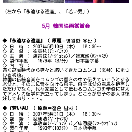
（左から「永遠なる遺産」、「若い男」）
5月 韓国映画鑑賞会
◆『永遠なる遺産』（ 原題＝영원한 유산 ）
◇ 日 時 ： 2007年5月10日（木） 18：30～
◇ 監 督 ： 崔寅炫(ﾁｪ･ｲﾆｮﾝ)
◇ 主 演 ： 盧宙鉉(ﾉ･ｼﾞｭﾋｮﾝ)／韓恵淑(ﾊﾝ･ﾍｽｸ)
◇ 製作年度 ： 1979年（87分） 日本語字幕
◇ 内 容 ：
遠く高麗時代から延々と続いてきたコムンゴ（玄琴）にまつ
わる物語。
韓国の伝統音楽をコムンゴの響きの中で伝えていこうとする
老父と、その志に背を向ける息子。息子は父の意思を拒否し
ただけでなく、代々家宝として伝わるコムンゴを学資に替え
てアメリカ留学に旅立ってしまう。ところが息子の恋人は懐
妊しており・・・。
◆『若い男』（ 原題＝젊은 남자 ）
◇ 日 時 ： 2007年5月31日（木） 18：30～
◇ 監 督 ： 裵昶浩(ﾍﾟ･ﾁｬﾝﾎ)
◇ 主 演 ： 李政宰(ｲ･ｼﾞｮﾝｼﾞｪ)／申恩慶(ｼﾝ･ｳﾝｷﾞｮﾝ)
◇ 製作年度 ： 1993年(102分) 日本語字幕