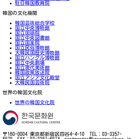
駐日韓国教育院
韓国の文化機関
韓国芸術総合学校
国立中央博物館
国立国語院
国立中央図書館
国立国楽院
国立民俗博物館
大韓民国歴史博物館
国立ハングル博物館
国立中央劇場
国立現代美術館
韓国政策放送院
国立アジア文化殿堂
大韓民国芸術院
世界の韓国文化院
世界の韓国文化院
〒160-0004 東京都新宿区四谷4-4-10 TEL：03-3357-
5970 FAX：03-3357-6074 postmaster@koreanculture.jp