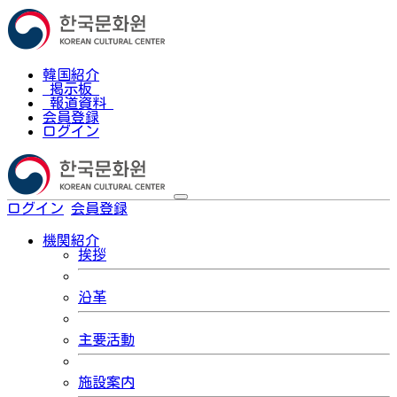
韓国紹介
掲示板
報道資料
会員登録
ログイン
ログイン
会員登録
한국어
機関紹介
挨拶
沿革
主要活動
施設案内