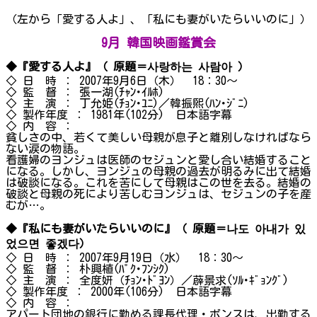
（左から「愛する人よ」、「私にも妻がいたらいいのに」）
9月 韓国映画鑑賞会
◆『愛する人よ』（ 原題＝사랑하는 사람아 ）
◇ 日 時 ： 2007年9月6日（木） 18：30～
◇ 監 督 ： 張一湖(ﾁｬﾝ･ｲﾙﾎ)
◇ 主 演 ： 丁允姫(ﾁｮﾝ･ﾕﾆ)／韓振煕(ﾊﾝ･ｼﾞﾆ)
◇ 製作年度 ： 1981年(102分) 日本語字幕
◇ 内 容 ：
貧しさの中、若くて美しい母親が息子と離別しなければなら
ない涙の物語。
看護婦のヨンジュは医師のセジュンと愛し合い結婚すること
になる。しかし、ヨンジュの母親の過去が明るみに出て結婚
は破談になる。これを苦にして母親はこの世を去る。結婚の
破談と母親の死により苦しむヨンジュは、セジュンの子を産
むが…。
◆『私にも妻がいたらいいのに』（ 原題＝나도 아내가 있
었으면 좋겠다）
◇ 日 時 ： 2007年9月19日（水） 18：30～
◇ 監 督 ： 朴興植(ﾊﾟｸ･ﾌﾝｼｸ)
◇ 主 演 ： 全度妍（ﾁｮﾝ･ﾄﾞﾖﾝ）／薜景求(ｿﾙ･ｷﾞｮﾝｸﾞ)
◇ 製作年度 ： 2000年(106分) 日本語字幕
◇ 内 容 ：
アパート団地の銀行に勤める課長代理・ボンスは、出勤する