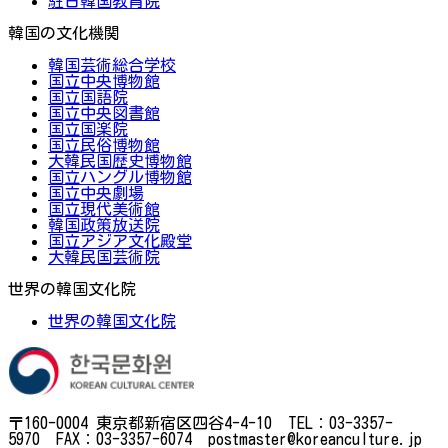
駐日韓国教育院
韓国の文化機関
韓国芸術総合学校
国立中央博物館
国立国語院
国立中央図書館
国立国楽院
国立民俗博物館
大韓民国歴史博物館
国立ハングル博物館
国立中央劇場
国立現代美術館
韓国政策放送院
国立アジア文化殿堂
大韓民国芸術院
世界の韓国文化院
世界の韓国文化院
〒160-0004 東京都新宿区四谷4-4-10 TEL：03-3357-
5970 FAX：03-3357-6074 postmaster@koreanculture.jp