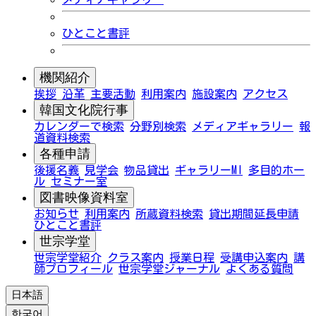
ひとこと書評
機関紹介
挨拶
沿革
主要活動
利用案内
施設案内
アクセス
韓国文化院行事
カレンダーで検索
分野別検索
メディアギャラリー
報
道資料検索
各種申請
後援名義
見学会
物品貸出
ギャラリーMI
多目的ホー
ル
セミナー室
図書映像資料室
お知らせ
利用案内
所蔵資料検索
貸出期間延長申請
ひとこと書評
世宗学堂
世宗学堂紹介
クラス案内
授業日程
受講申込案内
講
師プロフィール
世宗学堂ジャーナル
よくある質問
日本語
한국어