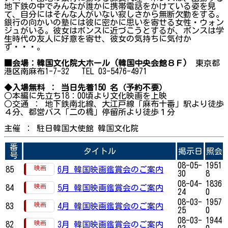
地下鉄の中でみんなが誰かに携帯電話をかけている姿を見
て、自分にはそんな人がいない寂しさから無断欠勤をする。
銀行の向かいの塾には彼に密かに思いを寄せる女性・ウォン
ジュがいる。彼女はボンスに近づこうとするが、ボンスは学
生時代の友人に好意を寄せ、彼女の気持ちに気付か
ず・・・。
■会場：韓国文化院大ホール (韓国中央会館８Ｆ)
東京都
港区南麻布1-7-32 TEL 03-5476-4971
◆入場無料 ： 当日先着150 名（予約不要）
○本編に先立ち18：00頃より文化映画を上映
○交通 ： 地下鉄南北線、大江戸線「麻布十番」駅より徒歩
４分、都営バス「二の橋」停留所より徒歩１分
主催 ： 駐日韓国大使館 韓国文化院
番
タイトル
掲示日
照会
号
08-05-
1951
85
6月 韓国映画鑑賞会のご案内
30
8
08-04-
1836
84
5月 韓国映画鑑賞会のご案内
24
0
08-03-
1957
83
4月 韓国映画鑑賞会のご案内
25
0
08-03-
1944
82
3月 韓国映画鑑賞会のご案内