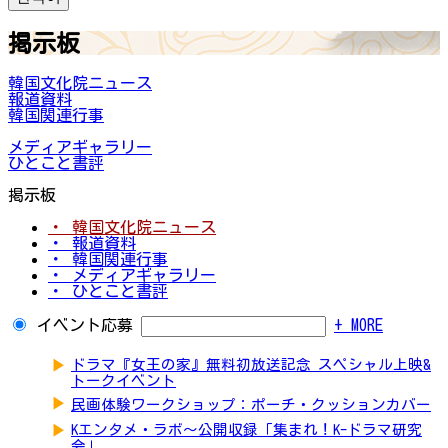
掲示板
韓国文化院ニュース
報道資料
韓国関連行事
メディアギャラリー
ひとこと書評
掲示板
・ 韓国文化院ニュース
・ 報道資料
・ 韓国関連行事
・ メディアギャラリー
・ ひとこと書評
イベント応募
+ MORE
▶
ドラマ『女王の家』無料初放送記念 スペシャル上映&
トークイベント
▶
民画体験ワークショップ：ポーチ・クッションカバー
▶
Kエンタメ・ラボ～公開収録「集まれ！K-ドラマ研究
会」