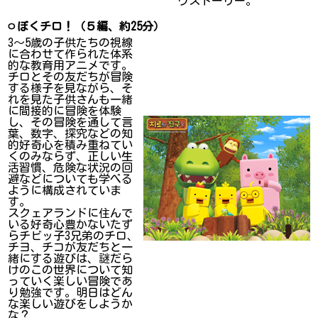
ヴストーリー。
ㅇぼくチロ！（５編、約25分）
3～5歳の子供たちの視線
に合わせて作られた体系
的な教育用アニメです。
チロとその友だちが冒険
する様子を見ながら、そ
れを見た子供さんも一緒
に間接的に冒険を体験
し、その冒険を通して言
葉、数字、探究などの知
的好奇心を積み重ねてい
くのみならず、正しい生
活習慣、危険な状況の回
避などについても学べる
ように構成されていま
す。
スクェアランドに住んで
いる好奇心豊かないたず
らチビッ子3兄弟のチロ、
チヨ、チコが友だちと一
緒にする遊びは、謎だら
けのこの世界について知
っていく楽しい冒険であ
り勉強です。明日はどん
な楽しい遊びをしようか
な？