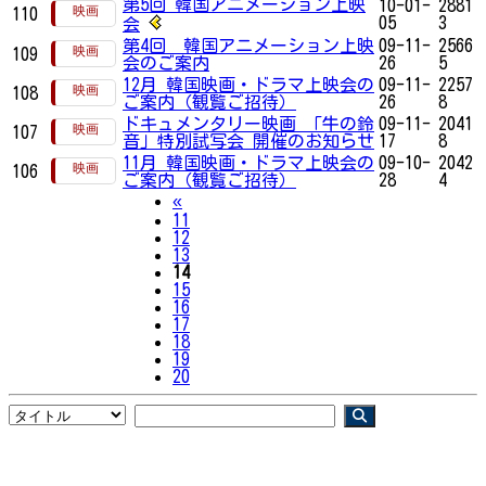
第5回 韓国アニメーション上映
10-01-
2881
110
05
3
会
第4回 韓国アニメーション上映
09-11-
2566
109
会のご案内
26
5
12月 韓国映画・ドラマ上映会の
09-11-
2257
108
ご案内（観覧ご招待）
26
8
ドキュメンタリー映画 「牛の鈴
09-11-
2041
107
音」特別試写会 開催のお知らせ
17
8
11月 韓国映画・ドラマ上映会の
09-10-
2042
106
ご案内（観覧ご招待）
28
4
Previous
«
11
12
13
14
15
16
17
18
19
20