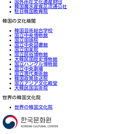
国外所在文化遺産財団
韓国農水産食品流通公社
駐日韓国教育院
韓国の文化機関
韓国芸術総合学校
国立中央博物館
国立国語院
国立中央図書館
国立国楽院
国立民俗博物館
大韓民国歴史博物館
国立ハングル博物館
国立中央劇場
国立現代美術館
韓国政策放送院
国立アジア文化殿堂
大韓民国芸術院
世界の韓国文化院
世界の韓国文化院