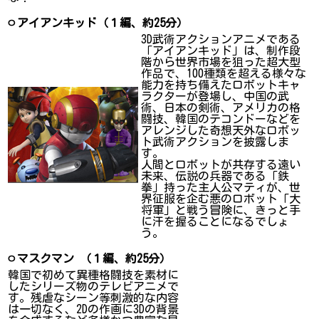
ㅇアイアンキッド（１編、約25分）
3D武術アクションアニメである
「アイアンキッド」は、制作段
階から世界市場を狙った超大型
作品で、100種類を超える様々な
能力を持ち備えたロボットキャ
ラクターが登場し、中国の武
術、日本の剣術、アメリカの格
闘技、韓国のテコンドーなどを
アレンジした奇想天外なロボッ
ト武術アクションを披露しま
す。
人間とロボットが共存する遠い
未来、伝説の兵器である「鉄
拳」持った主人公マティが、世
界征服を企む悪のロボット「大
将軍」と戦う冒険に、きっと手
に汗を握ることになるでしょ
う。
ㅇマスクマン （１編、約25分）
韓国で初めて異種格闘技を素材に
したシリーズ物のテレビアニメで
す。残虐なシーン等刺激的な内容
は一切なく、2Dの作画に3Dの背景