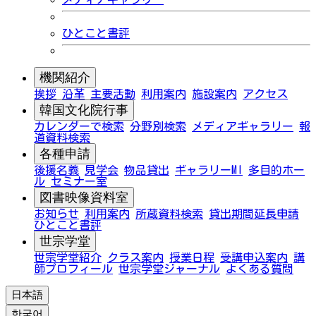
ひとこと書評
機関紹介
挨拶
沿革
主要活動
利用案内
施設案内
アクセス
韓国文化院行事
カレンダーで検索
分野別検索
メディアギャラリー
報
道資料検索
各種申請
後援名義
見学会
物品貸出
ギャラリーMI
多目的ホー
ル
セミナー室
図書映像資料室
お知らせ
利用案内
所蔵資料検索
貸出期間延長申請
ひとこと書評
世宗学堂
世宗学堂紹介
クラス案内
授業日程
受講申込案内
講
師プロフィール
世宗学堂ジャーナル
よくある質問
日本語
한국어