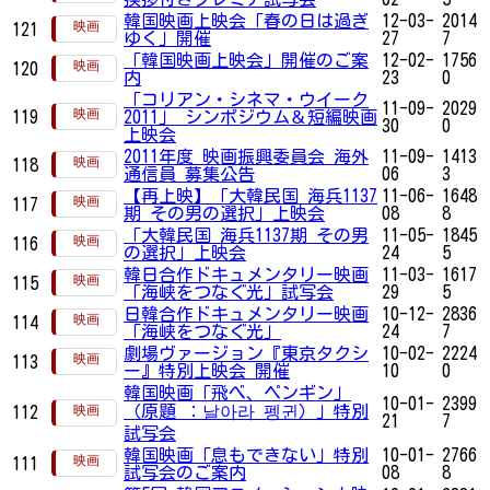
韓国映画上映会「春の日は過ぎ
12-03-
2014
121
ゆく」開催
27
7
「韓国映画上映会」開催のご案
12-02-
1756
120
内
23
0
「コリアン・シネマ・ウイーク
11-09-
2029
119
2011」 シンポジウム＆短編映画
30
0
上映会
2011年度 映画振興委員会 海外
11-09-
1413
118
通信員 募集公告
06
3
【再上映】「大韓民国 海兵1137
11-06-
1648
117
期 その男の選択」上映会
08
8
「大韓民国 海兵1137期 その男
11-05-
1845
116
の選択」上映会
24
5
韓日合作ドキュメンタリー映画
11-03-
1617
115
「海峡をつなぐ光」試写会
29
5
日韓合作ドキュメンタリー映画
10-12-
2836
114
「海峡をつなぐ光」
24
7
劇場ヴァージョン『東京タクシ
10-02-
2224
113
ー』特別上映会 開催
10
0
韓国映画「飛べ、ペンギン」
10-01-
2399
（原題 ：날아라 펭귄）」特別
112
21
7
試写会
韓国映画「息もできない」特別
10-01-
2766
111
試写会のご案内
08
8