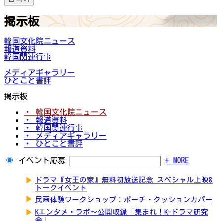
掲示板
韓国文化院ニュース
報道資料
韓国関連行事
メディアギャラリー
ひとこと書評
掲示板
・ 韓国文化院ニュース
・ 報道資料
・ 韓国関連行事
・ メディアギャラリー
・ ひとこと書評
イベント応募
+ MORE
▶
ドラマ『女王の家』無料初放送記念 スペシャル上映&
トークイベント
▶
民画体験ワークショップ：ポーチ・クッションカバー
▶
Kエンタメ・ラボ～公開収録「集まれ！K-ドラマ研究
会」