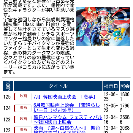
を合成するなど多様かつ豊富な見
所が満載です。また、個性的で愉
快なキャラクターが笑いを誘いま
す。
宇宙を巡回しながら無規則異種格
闘技MMF (Mask Man Fight) を開
催して生計を立てているマスク遊
星が地球に到着！ケチなスポーツ
センター館長セリの家に墜落した
いたずらっ子バイクマンが最強の
ファイターとして生まれ変わる過
程、悪の勢力ダークマンの陰謀、
次々とセリの家の居候になってい
くバイクマンの友だちなどのスト
ーリーがコミカルに広がっていき
ます。
番
タイトル
掲示日
照会
号
12-06-
1830
125
7月 韓国映画上映会 「悲夢」
25
1
6月韓国映画上映会 「素晴らし
12-05-
1796
124
い一日（멋진하루）」
23
5
韓日ハンマウム フェスティバル
12-04-
2568
123
～韓国映画上映会
16
6
映画 『道〜白磁の人〜』 舞台
12-04-
2088
122
挨拶付きプレミア試写会
02
5