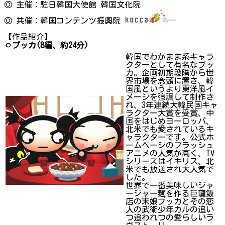
◎ 主催：駐日韓国大使館 韓国文化院
◎ 共催：韓国コンテンツ振興院
【作品紹介】
ㅇプッカ(8編、約24分)
韓国でわがまま系キャラ
クターとして有名なプッ
カ。企画初期段階から世
界市場を念頭に置き、韓
国風というより東洋風イ
メージを強調して制作さ
れ、3年連続大韓民国キャ
ラクター大賞を受賞、中
国をはじめヨーロッパ、
北米でも愛されているキ
ャラクターです。公式ホ
ームページのフラッシュ
アニメの人気が高く、TV
シリーズはイギリス、北
米でも放送され大人気で
した。
世界で一番美味しいジャ
ージャー麺を作る巨龍飯
店の末娘プッカとその恋
人の武術少年カルの追い
つ追われつの愛らしいラ