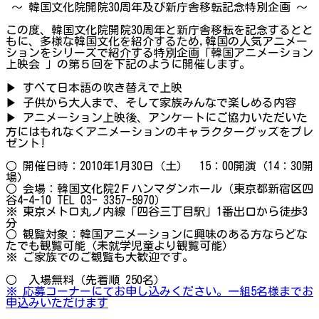
～ 韓国文化院開院30周年及び新庁舎移転記念特別企画 ～
この度、韓国文化院開院30周年と新庁舎移転を記念するとと
もに、多様な韓国文化を紹介するため,韓国の人気アニメー
ションをシリーズで紹介する特別企画「韓国アニメーション
上映会 」の第５回を下記のように開催します。
▶ すべて日本語の吹き替えで上映
▶ 子供から大人まで、そして家族みんなで楽しめる内容
▶ アニメーション上映後、アンケートにご協力いただいた
方にはもれなくアニメーションのキャラクターグッズをプレ
ゼント!
○ 開催日時：2010年1月30日（土） 15：00開演（14：30開
場）
○ 会場：韓国文化院2Ｆハンマダンホール（東京都新宿区四
谷4-4-10 TEL 03- 3357-5970）
※ 東京メトロ丸ノ内線「四谷三丁目駅」1番出口から徒歩3
分
○ 観覧対象：韓国アニメーションに興味のある方ならどな
たでも観覧可能（未就学児童より観覧可能）
※ ご家族でのご観覧も大歓迎です。
○ 入場無料（先着順 250名）
※ 応募コーナーにてお申し込みください。一組5名様までお
申込みいただけます