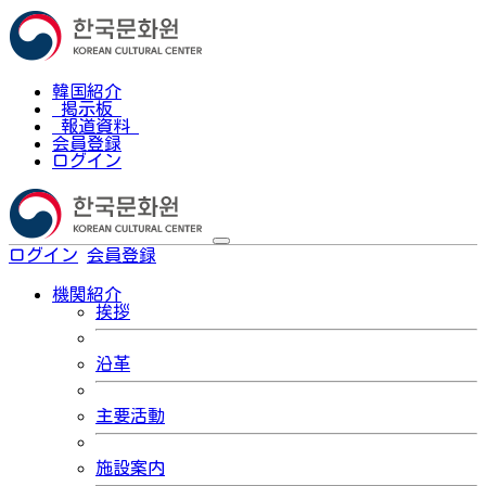
韓国紹介
掲示板
報道資料
会員登録
ログイン
ログイン
会員登録
한국어
機関紹介
挨拶
沿革
主要活動
施設案内