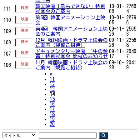
韓国映画「息もできない」特別
10-01-
2766
111
試写会のご案内
08
4
第5回 韓国アニメーション上映
10-01-
2879
110
会
05
6
第4回 韓国アニメーション上映
09-11-
2565
109
会のご案内
26
3
12月 韓国映画・ドラマ上映会の
09-11-
2256
108
ご案内（観覧ご招待）
26
8
ドキュメンタリー映画 「牛の鈴
09-11-
2040
107
音」特別試写会 開催のお知らせ
17
7
11月 韓国映画・ドラマ上映会の
09-10-
2041
106
ご案内（観覧ご招待）
28
9
Previous
«
11
12
13
14
15
16
17
18
19
20