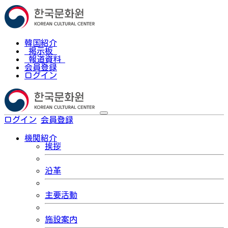
韓国紹介
掲示板
報道資料
会員登録
ログイン
ログイン
会員登録
한국어
機関紹介
挨拶
沿革
主要活動
施設案内