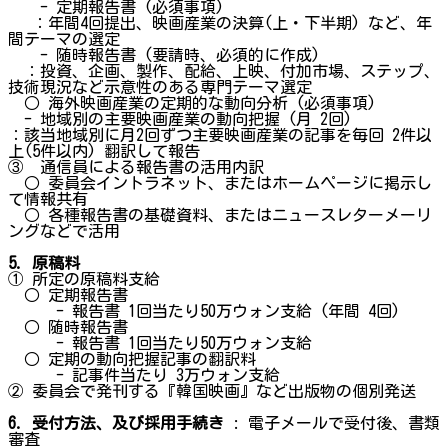
- 定期報告書 (必須事項)
：年間4回提出、映画産業の決算(上・下半期) など、年
間テーマの選定
- 随時報告書 (要請時、必須的に作成)
：投資、企画、製作、配給、上映、付加市場、ステップ、
技術現況など示意性のある専門テーマ選定
○ 海外映画産業の定期的な動向分析 (必須事項)
- 地域別の主要映画産業の動向把握 (月 2回)
：該当地域別に月2回ずつ主要映画産業の記事を毎回 2件以
上(5件以内) 翻訳して報告
③ 通信員による報告書の活用内訳
○ 委員会イントラネット、またはホームページに掲示し
て情報共有
○ 各種報告書の基礎資料、またはニュースレターメーリ
ングなどで活用
5. 原稿料
① 所定の原稿料支給
○ 定期報告書
- 報告書 1回当たり50万ウォン支給 (年間 4回)
○ 随時報告書
- 報告書 1回当たり50万ウォン支給
○ 定期の動向把握記事の翻訳料
- 記事件当たり 3万ウォン支給
② 委員会で発刊する『韓国映画』など出版物の個別発送
6. 受付方法、及び採用手続き
: 電子メールで受付後、書類
審査