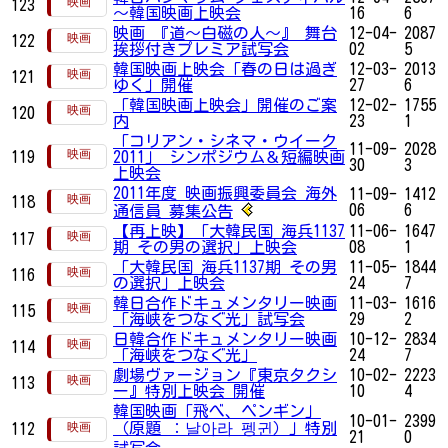
123
～韓国映画上映会
16
6
映画 『道〜白磁の人〜』 舞台
12-04-
2087
122
挨拶付きプレミア試写会
02
5
韓国映画上映会「春の日は過ぎ
12-03-
2013
121
ゆく」開催
27
6
「韓国映画上映会」開催のご案
12-02-
1755
120
内
23
1
「コリアン・シネマ・ウイーク
11-09-
2028
119
2011」 シンポジウム＆短編映画
30
3
上映会
2011年度 映画振興委員会 海外
11-09-
1412
118
06
6
通信員 募集公告
【再上映】「大韓民国 海兵1137
11-06-
1647
117
期 その男の選択」上映会
08
1
「大韓民国 海兵1137期 その男
11-05-
1844
116
の選択」上映会
24
7
韓日合作ドキュメンタリー映画
11-03-
1616
115
「海峡をつなぐ光」試写会
29
2
日韓合作ドキュメンタリー映画
10-12-
2834
114
「海峡をつなぐ光」
24
7
劇場ヴァージョン『東京タクシ
10-02-
2223
113
ー』特別上映会 開催
10
4
韓国映画「飛べ、ペンギン」
10-01-
2399
（原題 ：날아라 펭귄）」特別
112
21
0
試写会