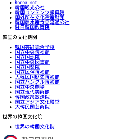
Korea.net
韓国観光公社
韓国コンテンツ振興院
国外所在文化遺産財団
韓国農水産食品流通公社
駐日韓国教育院
韓国の文化機関
韓国芸術総合学校
国立中央博物館
国立国語院
国立中央図書館
国立国楽院
国立民俗博物館
大韓民国歴史博物館
国立ハングル博物館
国立中央劇場
国立現代美術館
韓国政策放送院
国立アジア文化殿堂
大韓民国芸術院
世界の韓国文化院
世界の韓国文化院