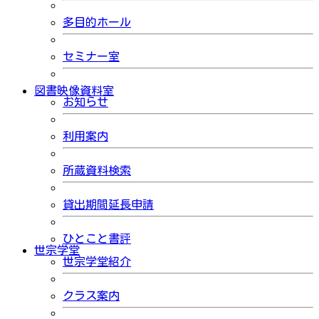
多目的ホール
セミナー室
図書映像資料室
お知らせ
利用案内
所蔵資料検索
貸出期間延長申請
ひとこと書評
世宗学堂
世宗学堂紹介
クラス案内