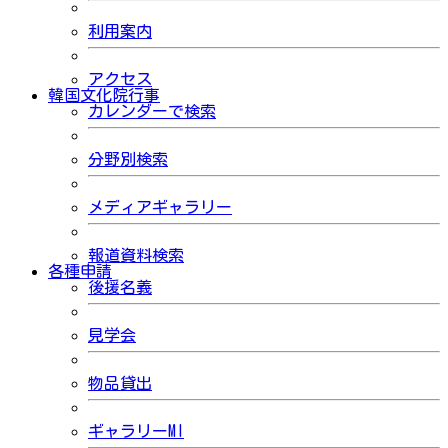
利用案内
アクセス
韓国文化院行事
カレンダーで検索
分野別検索
メディアギャラリー
報道資料検索
各種申請
後援名義
見学会
物品貸出
ギャラリーMI