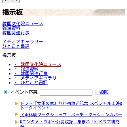
掲示板
韓国文化院ニュース
報道資料
韓国関連行事
メディアギャラリー
ひとこと書評
掲示板
・ 韓国文化院ニュース
・ 報道資料
・ 韓国関連行事
・ メディアギャラリー
・ ひとこと書評
イベント応募
+ MORE
▶
ドラマ『女王の家』無料初放送記念 スペシャル上映&
トークイベント
▶
民画体験ワークショップ：ポーチ・クッションカバー
▶
Kエンタメ・ラボ～公開収録「集まれ！K-ドラマ研究
会」