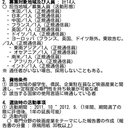
2. 募集対象地域及び人員
: 計14人
○ 担当地域／募集人員（活動形態）
- 米国／1人（正規通信員）
- 日本／1人（正規通信員）
- 中国／1人（正規通信員）
- フランス／1人（正規通信員）
- 英国／1人（正規通信員）
- ドイツ／1人（正規通信員）
- ヨーロッパ（フランス、英国、ドイツ除外。東欧含む。
／3人（正規通信員）
- 東南アジア／1人（正規通信員）
- オセアニア／1人（正規通信員）
- 南米／1人（正規通信員）
- アフリカ／1人（正規通信員）
- インド／1人（正規通信員）
※ 適任者がいない場合、採用しないこともある。
3. 資格条件
① 該当地域の留学生、僑民、企業駐在員など映画産業と関
連し、一定程度の専門性を持ち執筆が可能な者
② 該当する国家の使用言語に精通している者
4. 選抜時の活動事項
① 活動期間 : 2011. 10 ~ 2012. 9. (1年間、期間満了の
際に評価後、1年の延長可能)
② 活動内容
○ 専門分野の映画産業をテーマにした報告書の作成 (報
告書の分量 : 原稿用紙 30枚以上)