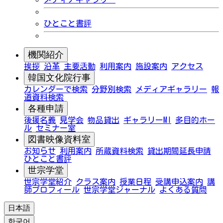
ひとこと書評
機関紹介
挨拶
沿革
主要活動
利用案内
施設案内
アクセス
韓国文化院行事
カレンダーで検索
分野別検索
メディアギャラリー
報
道資料検索
各種申請
後援名義
見学会
物品貸出
ギャラリーMI
多目的ホー
ル
セミナー室
図書映像資料室
お知らせ
利用案内
所蔵資料検索
貸出期間延長申請
ひとこと書評
世宗学堂
世宗学堂紹介
クラス案内
授業日程
受講申込案内
講
師プロフィール
世宗学堂ジャーナル
よくある質問
日本語
한국어