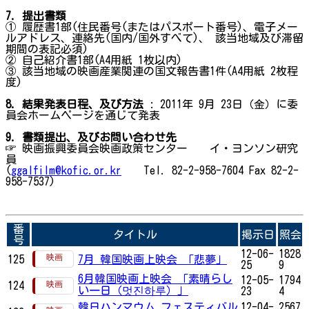
7. 提出書類
① 履歴書1部(住民番号(またはパスポート番号)、電子メー
ルアドレス、連絡先(国内/国外すべて)、 該当地域及び滞留
期間の表記必須)
② 自己紹介書1部(A4用紙 1枚以内)
③ 該当地域の映画産業関連の国文報告書1件(A4用紙 2枚程
度)
8. 結果発表日程、及び方法
: 2011年 9月 23日（金）に委
員会ホームページを通じて発表
9. 書類提出、及びお問い合わせ先
☞ 映画振興委員会映画政策センター イ・ヨンソン研究
員
(
ggalfilm@kofic.or.kr
Tel. 82-2-958-7604 Fax 82-2-
958-7537)
番
タイトル
掲示日
照会
号
12-06-
1828
125
7月 韓国映画上映会 「悲夢」
25
9
6月韓国映画上映会 「素晴らし
12-05-
1794
124
い一日（멋진하루）」
23
4
韓日ハンマウム フェスティバル
12-04-
2567