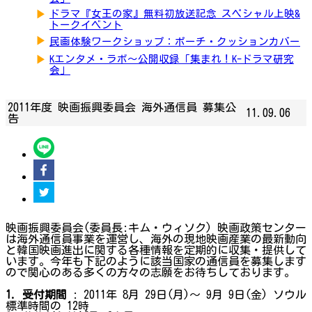
▶
ドラマ『女王の家』無料初放送記念 スペシャル上映&
トークイベント
▶
民画体験ワークショップ：ポーチ・クッションカバー
▶
Kエンタメ・ラボ～公開収録「集まれ！K-ドラマ研究
会」
2011年度 映画振興委員会 海外通信員 募集公
11.09.06
告
映画振興委員会(委員長:キム・ウィソク) 映画政策センター
は海外通信員事業を運営し、海外の現地映画産業の最新動向
と韓国映画進出に関する各種情報を定期的に収集・提供して
います。今年も下記のように該当国家の通信員を募集します
ので関心のある多くの方々の志願をお待ちしております。
1. 受付期間
: 2011年 8月 29日(月)～ 9月 9日(金) ソウル
標準時間の 12時