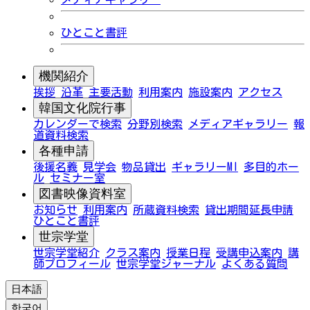
ひとこと書評
機関紹介
挨拶
沿革
主要活動
利用案内
施設案内
アクセス
韓国文化院行事
カレンダーで検索
分野別検索
メディアギャラリー
報
道資料検索
各種申請
後援名義
見学会
物品貸出
ギャラリーMI
多目的ホー
ル
セミナー室
図書映像資料室
お知らせ
利用案内
所蔵資料検索
貸出期間延長申請
ひとこと書評
世宗学堂
世宗学堂紹介
クラス案内
授業日程
受講申込案内
講
師プロフィール
世宗学堂ジャーナル
よくある質問
日本語
한국어