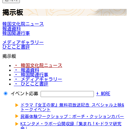
掲示板
韓国文化院ニュース
報道資料
韓国関連行事
メディアギャラリー
ひとこと書評
掲示板
・ 韓国文化院ニュース
・ 報道資料
・ 韓国関連行事
・ メディアギャラリー
・ ひとこと書評
イベント応募
+ MORE
▶
ドラマ『女王の家』無料初放送記念 スペシャル上映&
トークイベント
▶
民画体験ワークショップ：ポーチ・クッションカバー
▶
Kエンタメ・ラボ～公開収録「集まれ！K-ドラマ研究
会」