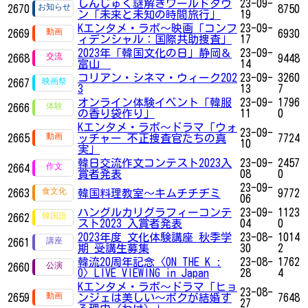
しんじゅく謎解きワールドタウ
23-09-
2670
8750
ン「未来と未知の時間旅行」
19
Kエンタメ・ラボ～映画「コンフ
23-09-
2669
6930
ィデンシャル：国際共助捜査」
17
2023年「韓国文化の日」静岡＆
23-09-
2668
9448
富山
14
コリアン・シネマ・ウィーク202
23-09-
3260
2667
3
13
7
オンライン体験イベント「韓服
23-09-
1796
2666
の香り袋作り」
11
0
Kエンタメ・ラボ～ドラマ「ウォ
23-09-
2665
ッチャー 不正捜査官たちの真
7724
10
実」
韓日交流作文コンテスト2023入
23-09-
2457
2664
賞者発表
08
0
23-09-
2663
韓国料理教室～キムチチヂミ
9772
06
ハングルカリグラフィーコンテ
23-09-
1123
2662
スト2023 入賞者発表
04
0
2023年度 文化体験講座 秋季学
23-08-
1014
2661
期 受講生募集
30
2
韓流20周年記念〈ON THE K :
23-08-
1762
2660
O〉LIVE VIEWING in Japan
28
4
Kエンタメ・ラボ～ドラマ「ヒョ
23-08-
2659
ンジェは美しい～ボクが結婚す
7648
27