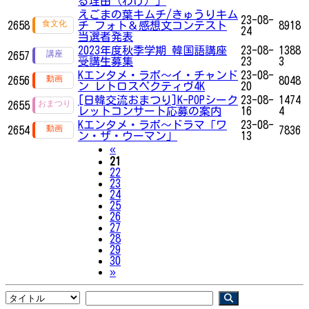
る理由（わけ）」
えごまの葉キムチ/きゅうりキム
23-08-
2658
チ フォト＆感想文コンテスト
8918
24
当選者発表
2023年度秋季学期 韓国語講座
23-08-
1388
2657
受講生募集
23
3
Kエンタメ・ラボ～イ・チャンド
23-08-
2656
8048
ン レトロスペクティヴ4K
20
[日韓交流おまつり]K-POPシーク
23-08-
1474
2655
レットコンサート応募の案内
16
4
Kエンタメ・ラボ～ドラマ「ワ
23-08-
2654
7836
ン・ザ・ウーマン」
13
Previous
«
21
22
23
24
25
26
27
28
29
30
Next
»