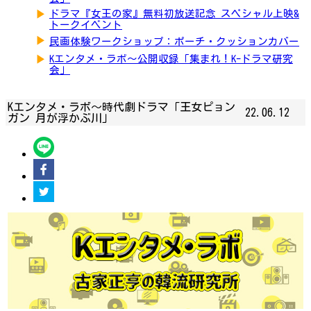
▶
ドラマ『女王の家』無料初放送記念 スペシャル上映&
トークイベント
▶
民画体験ワークショップ：ポーチ・クッションカバー
▶
Kエンタメ・ラボ～公開収録「集まれ！K-ドラマ研究
会」
Kエンタメ・ラボ～時代劇ドラマ「王女ピョン
22.06.12
ガン 月が浮かぶ川」