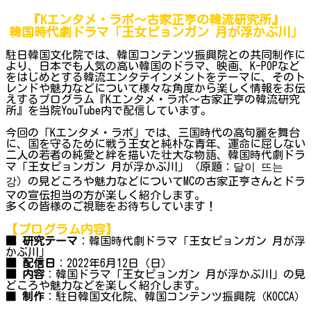
『Kエンタメ・ラボ～古家正亨の韓流研究所』
韓国時代劇ドラマ「王女ピョンガン 月が浮かぶ川」
駐日韓国文化院では、韓国コンテンツ振興院との共同制作に
より、日本でも人気の高い韓国のドラマ、映画、K-POPなど
をはじめとする韓流エンタテインメントをテーマに、そのト
レンドや魅力などについて様々な角度から楽しく情報をお伝
えするプログラム『Kエンタメ・ラボ～古家正亨の韓流研究
所』を当院YouTube内で配信しています。
今回の「Kエンタメ・ラボ」では、三国時代の高句麗を舞台
に、国を守るために戦う王女と純朴な青年、運命に屈しない
二人の若者の純愛と絆を描いた壮大な物語、韓国時代劇ドラ
マ「王女ピョンガン 月が浮かぶ川」（原題：달이 뜨는
강）の見どころや魅力などについてMCの古家正亨さんとドラ
マの宣伝担当の方が楽しく紹介します。
多くの皆様のご視聴をお待ちしています！
【プログラム内容】
■ 研究テーマ
：韓国時代劇ドラマ「王女ピョンガン 月が浮
かぶ川」
■ 配信日
：2022年6月12日（日）
■ 内容
：韓国ドラマ「王女ピョンガン 月が浮かぶ川」の見
どころや魅力などを楽しく紹介します。
■
制作
：駐日韓国文化院、韓国コンテンツ振興院（KOCCA）