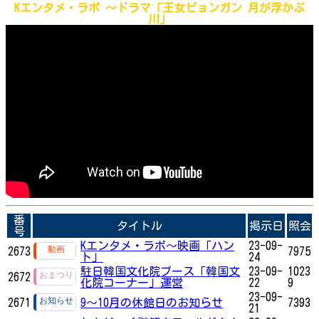
Kエンタメ・ラボ ～
ドラマ「王女ピョンガン 月が浮かぶ
川」
番
タイトル
掲示日
照会
号
Kエンタメ・ラボ～映画「ハン
23-09-
2673
7975
ト」
24
駐日韓国文化院ブース「韓国文
23-09-
1023
2672
化院コーナー」運営
22
9
23-09-
2671
9～10月の休館日のお知らせ
7393
21