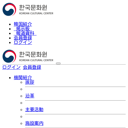
韓国紹介
掲示板
報道資料
会員登録
ログイン
ログイン
会員登録
한국어
機関紹介
挨拶
沿革
主要活動
施設案内