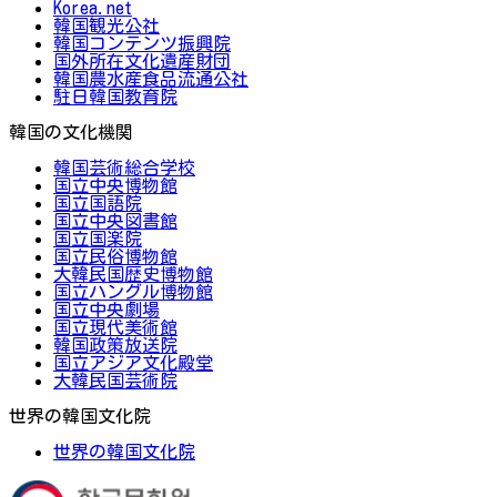
Korea.net
韓国観光公社
韓国コンテンツ振興院
国外所在文化遺産財団
韓国農水産食品流通公社
駐日韓国教育院
韓国の文化機関
韓国芸術総合学校
国立中央博物館
国立国語院
国立中央図書館
国立国楽院
国立民俗博物館
大韓民国歴史博物館
国立ハングル博物館
国立中央劇場
国立現代美術館
韓国政策放送院
国立アジア文化殿堂
大韓民国芸術院
世界の韓国文化院
世界の韓国文化院