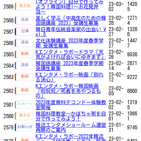
[オフライン] 自分で作ってみ
23-03-
1420
2589
よう！韓国料理!〜お花見弁
02
5
当〜
楽しく学ぶ「中高生のための韓
23-02-
1271
2588
国語講座 2023」受講生募集
28
4
韓日青年伝統音楽家の出会い V
23-02-
1328
2587
ol.5
27
8
文化体験講座 2023年度春季学
23-02-
1447
2586
期 受講生募集
27
7
Kエンタメ・ラボ～ドラマ「天
23-02-
2585
9038
気がよければ会いにゆきます」
26
韓国語講座 2023年度春季学期
23-02-
2871
2584
受講生募集
14
4
Kエンタメ・ラボ～映画「別れ
23-02-
2583
9222
る決心」
12
Kエンタメ・ラボ～韓国映画
23-02-
2582
「呪呪呪／死者をあやつるも
8800
05
の」
2023年度無料テコンドー体験教
23-02-
1319
2581
室開催
02
5
韓国料理教室〜かぼちゃ粥を自
23-02-
1066
2580
分で作ってみよう！
01
1
韓流エンタメショールーム運営
23-01-
2579
9745
再開のご案内
31
Kエンタメ・ラボ～2022年韓流
23-01-