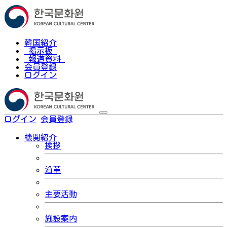
韓国紹介
掲示板
報道資料
会員登録
ログイン
ログイン
会員登録
한국어
機関紹介
挨拶
沿革
主要活動
施設案内