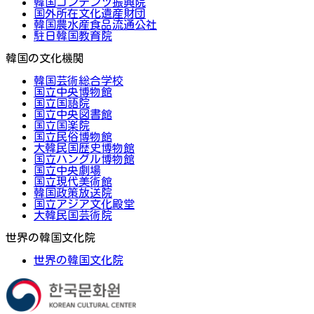
韓国コンテンツ振興院
国外所在文化遺産財団
韓国農水産食品流通公社
駐日韓国教育院
韓国の文化機関
韓国芸術総合学校
国立中央博物館
国立国語院
国立中央図書館
国立国楽院
国立民俗博物館
大韓民国歴史博物館
国立ハングル博物館
国立中央劇場
国立現代美術館
韓国政策放送院
国立アジア文化殿堂
大韓民国芸術院
世界の韓国文化院
世界の韓国文化院