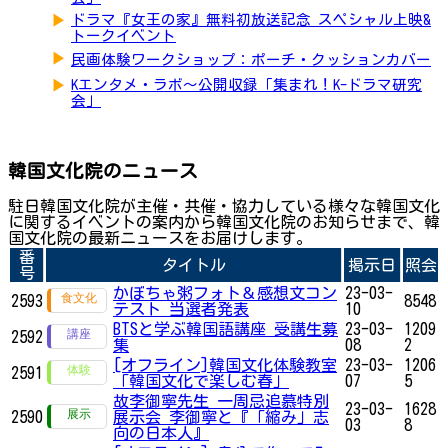
▶
ドラマ『女王の家』無料初放送記念 スペシャル上映&
トークイベント
▶
民画体験ワークショップ：ポーチ・クッションカバー
▶
Kエンタメ・ラボ～公開収録「集まれ！K-ドラマ研究
会」
韓国文化院のニュース
駐日韓国文化院が主催・共催・協力している様々な韓国文化
に関するイベントの案内から韓国文化院のお知らせまで、韓
国文化院の最新ニュースをお届けします。
番
タイトル
掲示日
照会
号
かぼちゃ粥フォト＆感想文コン
23-03-
2593
8548
テスト 当選者発表
10
BTSと学ぶ韓国語講座 受講生募
23-03-
1209
2592
集
08
2
[オフライン]韓国文化体験教室
23-03-
1206
2591
「韓国文化で楽しむ春」
07
5
故李御寧先生 一周忌追慕特別
23-03-
1628
2590
展示会 李御寧と『「縮み」志
03
8
向の日本人』