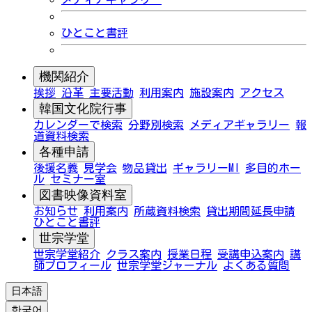
ひとこと書評
機関紹介
挨拶
沿革
主要活動
利用案内
施設案内
アクセス
韓国文化院行事
カレンダーで検索
分野別検索
メディアギャラリー
報
道資料検索
各種申請
後援名義
見学会
物品貸出
ギャラリーMI
多目的ホー
ル
セミナー室
図書映像資料室
お知らせ
利用案内
所蔵資料検索
貸出期間延長申請
ひとこと書評
世宗学堂
世宗学堂紹介
クラス案内
授業日程
受講申込案内
講
師プロフィール
世宗学堂ジャーナル
よくある質問
日本語
한국어