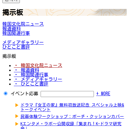
掲示板
韓国文化院ニュース
報道資料
韓国関連行事
メディアギャラリー
ひとこと書評
掲示板
・ 韓国文化院ニュース
・ 報道資料
・ 韓国関連行事
・ メディアギャラリー
・ ひとこと書評
イベント応募
+ MORE
▶
ドラマ『女王の家』無料初放送記念 スペシャル上映&
トークイベント
▶
民画体験ワークショップ：ポーチ・クッションカバー
▶
Kエンタメ・ラボ～公開収録「集まれ！K-ドラマ研究
会」