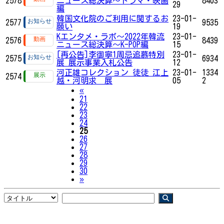
2578
ニュース総決算～ドラマ・映画
8403
29
編
韓国文化院のご利用に関するお
23-01-
2577
9535
願い
19
Kエンタメ・ラボ～2022年韓流
23-01-
2576
8439
ニュース総決算～K-POP編
15
[再公告]李御寧1周忌追慕特別
23-01-
2575
6934
展 展示事業入札公告
12
河正雄コレクション 徒徒 江上
23-01-
1334
2574
越・河明求 展
05
2
Previous
«
21
22
23
24
25
26
27
28
29
30
Next
»