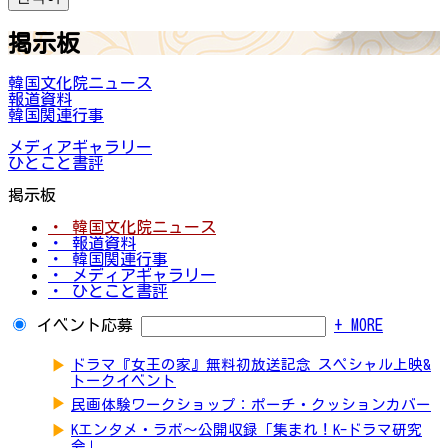
掲示板
韓国文化院ニュース
報道資料
韓国関連行事
メディアギャラリー
ひとこと書評
掲示板
・ 韓国文化院ニュース
・ 報道資料
・ 韓国関連行事
・ メディアギャラリー
・ ひとこと書評
イベント応募
+ MORE
▶
ドラマ『女王の家』無料初放送記念 スペシャル上映&
トークイベント
▶
民画体験ワークショップ：ポーチ・クッションカバー
▶
Kエンタメ・ラボ～公開収録「集まれ！K-ドラマ研究
会」