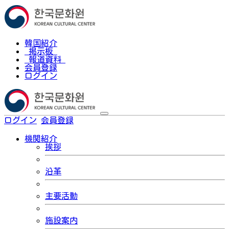
韓国紹介
掲示板
報道資料
会員登録
ログイン
ログイン
会員登録
한국어
機関紹介
挨拶
沿革
主要活動
施設案内