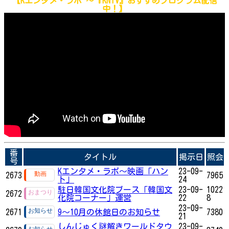
【Kエンタメ・ラボ ～
『KNTV』おすすめプログラム
配信
中！】
番
タイトル
掲示日
照会
号
Kエンタメ・ラボ～映画「ハン
23-09-
2673
7965
ト」
24
駐日韓国文化院ブース「韓国文
23-09-
1022
2672
化院コーナー」運営
22
8
23-09-
2671
9～10月の休館日のお知らせ
7380
21
しんじゅく謎解きワールドタウ
23-09-