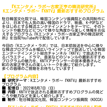
『Kエンタメ・ラボ～古家正亨の韓流研究所』
Kエンタメ・ラボ～『KNTV』最新おすすめプログラム
駐日韓国文化院では、韓国コンテンツ振興院との共同制作に
より、日本でも人気の高い韓国のドラマ、映画、K-POPなど
をはじめとする韓流エンタテインメントをテーマに、そのト
レンドや魅力などについて様々な角度から楽しく情報をお伝
えするプログラム『Kエンタメ・ラボ～古家正亨の韓流研究
所』を当院YouTube内で配信しています。
今回の「Kエンタメ・ラボ」では、日本初放送を中心に様々
な韓流プログラムを幅広いラインナップで放送している韓国
エンターテインメント総合チャンネル「KNTV」で放送され
るバラエティ、ドラマ、音楽などのジャンルの最新おすすめ
プログラムの魅力を、KNTVアナウンサーの宮本優香さんと
MCの古家正亨さんの楽しいトークを通じて紹介します。
多くの皆様のご視聴をお待ちしています！
【プログラム内容】
■ 研究テーマ
：Kエンタメ・ラボ～『KNTV』最新おすすめ
プログラム
■ 配信日
：2022年8月7日（日）
■ 内容
：KNTVで放送される最新おすすめプログラムの見ど
ころや魅力などを楽しく紹介します。
■
制作
：駐日韓国文化院、韓国コンテンツ振興院（KOCCA）