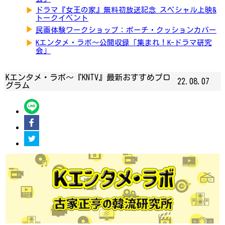
▶
ドラマ『女王の家』無料初放送記念 スペシャル上映&
トークイベント
▶
民画体験ワークショップ：ポーチ・クッションカバー
▶
Kエンタメ・ラボ～公開収録「集まれ！K-ドラマ研究
会」
Kエンタメ・ラボ～『KNTV』最新おすすめプロ
22.08.07
グラム