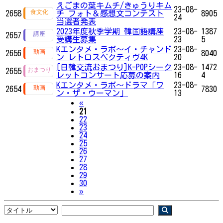
えごまの葉キムチ/きゅうりキム
23-08-
2658
チ フォト＆感想文コンテスト
8905
24
当選者発表
2023年度秋季学期 韓国語講座
23-08-
1387
2657
受講生募集
23
5
Kエンタメ・ラボ～イ・チャンド
23-08-
2656
8040
ン レトロスペクティヴ4K
20
[日韓交流おまつり]K-POPシーク
23-08-
1472
2655
レットコンサート応募の案内
16
4
Kエンタメ・ラボ～ドラマ「ワ
23-08-
2654
7830
ン・ザ・ウーマン」
13
Previous
«
21
22
23
24
25
26
27
28
29
30
Next
»