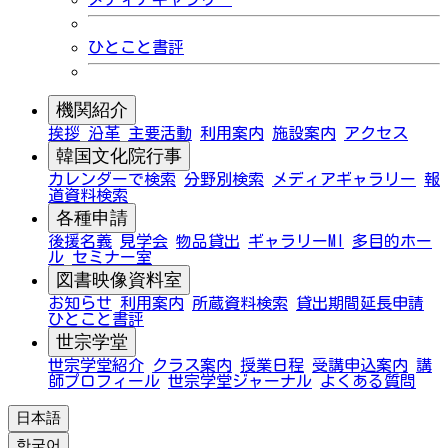
ひとこと書評
機関紹介
挨拶
沿革
主要活動
利用案内
施設案内
アクセス
韓国文化院行事
カレンダーで検索
分野別検索
メディアギャラリー
報
道資料検索
各種申請
後援名義
見学会
物品貸出
ギャラリーMI
多目的ホー
ル
セミナー室
図書映像資料室
お知らせ
利用案内
所蔵資料検索
貸出期間延長申請
ひとこと書評
世宗学堂
世宗学堂紹介
クラス案内
授業日程
受講申込案内
講
師プロフィール
世宗学堂ジャーナル
よくある質問
日本語
한국어