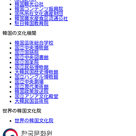
韓国観光公社
韓国コンテンツ振興院
国外所在文化遺産財団
韓国農水産食品流通公社
駐日韓国教育院
韓国の文化機関
韓国芸術総合学校
国立中央博物館
国立国語院
国立中央図書館
国立国楽院
国立民俗博物館
大韓民国歴史博物館
国立ハングル博物館
国立中央劇場
国立現代美術館
韓国政策放送院
国立アジア文化殿堂
大韓民国芸術院
世界の韓国文化院
世界の韓国文化院