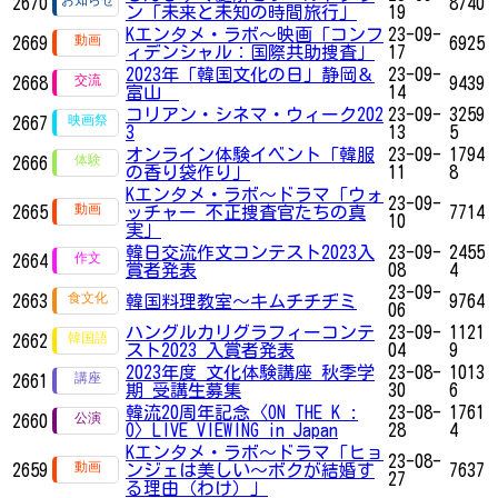
2670
8740
ン「未来と未知の時間旅行」
19
Kエンタメ・ラボ～映画「コンフ
23-09-
2669
6925
ィデンシャル：国際共助捜査」
17
2023年「韓国文化の日」静岡＆
23-09-
2668
9439
富山
14
コリアン・シネマ・ウィーク202
23-09-
3259
2667
3
13
5
オンライン体験イベント「韓服
23-09-
1794
2666
の香り袋作り」
11
8
Kエンタメ・ラボ～ドラマ「ウォ
23-09-
2665
ッチャー 不正捜査官たちの真
7714
10
実」
韓日交流作文コンテスト2023入
23-09-
2455
2664
賞者発表
08
4
23-09-
2663
韓国料理教室～キムチチヂミ
9764
06
ハングルカリグラフィーコンテ
23-09-
1121
2662
スト2023 入賞者発表
04
9
2023年度 文化体験講座 秋季学
23-08-
1013
2661
期 受講生募集
30
6
韓流20周年記念〈ON THE K :
23-08-
1761
2660
O〉LIVE VIEWING in Japan
28
4
Kエンタメ・ラボ～ドラマ「ヒョ
23-08-
2659
ンジェは美しい～ボクが結婚す
7637
27
る理由（わけ）」