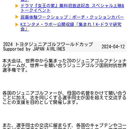
▶
ドラマ『女王の家』無料初放送記念 スペシャル上映&
トークイベント
▶
民画体験ワークショップ：ポーチ・クッションカバー
▶
Kエンタメ・ラボ～公開収録「集まれ！K-ドラマ研究
会」
2024 トヨタジュニアゴルフワールドカップ
2024-04-12
Supported by JAPAN AIRLINES
本大会は、世界中から集まった20のジュニアゴルフナショナ
ルチームが、世界一を競い合うジュニアゴルフ国別対抗世界
選手権です。
各国のジュニアゴルファーが、母国の名誉をかけて競い合う
ことに加え、志を同じくする選手同士が国を超えて交流する
ことの支援を目的として開催します。
また、選手同士の交流に留まらず、各国のキャプテンやコー