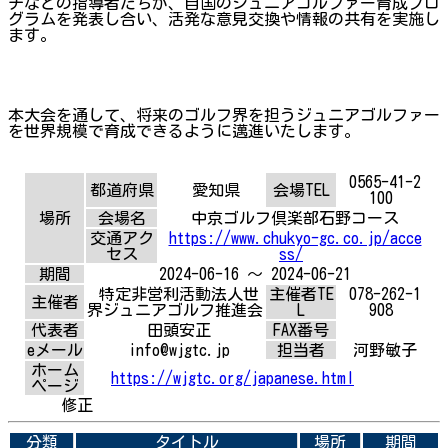
チなどの指導者たちが、自国のジュニアゴルファー育成プロ
グラムを発表し合い、活発な意見交換や情報の共有を実施し
ます。
本大会を通して、将来のゴルフ界を担うジュニアゴルファー
を世界規模で育成できるように邁進いたします。
0565-41-2
都道府県
愛知県
会場TEL
100
場所
会場名
中京ゴルフ倶楽部石野コース
交通アク
https://www.chukyo-gc.co.jp/acce
セス
ss/
期間
2024-06-16 ～ 2024-06-21
特定非営利活動法人世
主催者TE
078-262-1
主催者
界ジュニアゴルフ推進会
L
908
代表者
田頭安正
FAX番号
eメール
info@wjgtc.jp
担当者
河野敏子
ホーム
https://wjgtc.org/japanese.html
ページ
修正
分類
タイトル
場所
期間