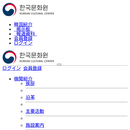
韓国紹介
掲示板
報道資料
会員登録
ログイン
ログイン
会員登録
한국어
機関紹介
挨拶
沿革
主要活動
施設案内