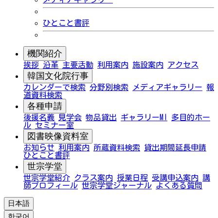
ひとこと書評
機関紹介
挨拶
沿革
主要活動
利用案内
施設案内
アクセス
韓国文化院行事
カレンダーで検索
分野別検索
メディアギャラリー
報
道資料検索
各種申請
後援名義
見学会
物品貸出
ギャラリーMI
多目的ホー
ル
セミナー室
図書映像資料室
お知らせ
利用案内
所蔵資料検索
貸出期間延長申請
ひとこと書評
世宗学堂
世宗学堂紹介
クラス案内
授業日程
受講申込案内
講
師プロフィール
世宗学堂ジャーナル
よくある質問
日本語
한국어