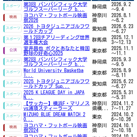
第3回 パンパシフィック大学
2026.9.2
静岡県
ゴルフスーパーリーグ b...
～9.4
ヨコハマ・フットボール映画
神奈川
2026.8.1
祭2026
県
～8.2
2026 トヨタジュニアゴルフワ
2026.6.23
愛知県
ールドカップ
～6.27
第１2回チアリーディング世界
2025.12.1
群馬県
選手権大会
3～12.13
室井昌也 ボクとあなたと韓国
2025.11.1
東京都
野球の好奇心2025
～11.1
第2回 パンパシフィック大学
2025.9.3
静岡県
ゴルフスーパーリーグ b...
～9.5
World University Basketba
2025.8.9
東京都
l...
～8.11
2025 トヨタジュニアゴルフワ
2025.6.22
愛知県
ールドカップ Sup...
～6.27
2025 K LEAGUE DAY in JAPA
2025.5.31
東京都
N...
～5.31
【サッカー】横浜F・マリノス
神奈川
2024.11.2
vs浦項スティーラーズ
県横...
7～11.27
MIZUHO BLUE DREAM MATCH 2
2024.10.2
東京
0...
6～10.26
ヨコハマ・フットボール映画
神奈川
2024.10.1
祭2024
県
2～10.18
ヨコハマ・フットボール映画
2024.10.1