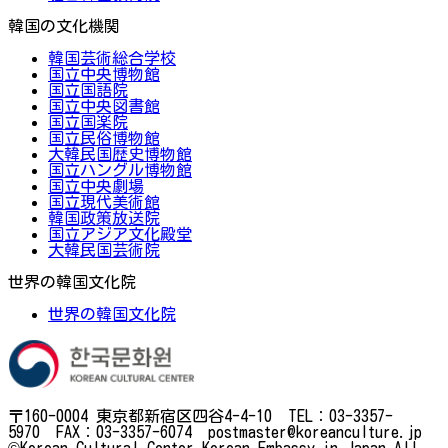
韓国の文化機関
韓国芸術総合学校
国立中央博物館
国立国語院
国立中央図書館
国立国楽院
国立民俗博物館
大韓民国歴史博物館
国立ハングル博物館
国立中央劇場
国立現代美術館
韓国政策放送院
国立アジア文化殿堂
大韓民国芸術院
世界の韓国文化院
世界の韓国文化院
〒160-0004 東京都新宿区四谷4-4-10 TEL：03-3357-
5970 FAX：03-3357-6074 postmaster@koreanculture.jp
©Korean Cultural Center Korean Embassy in Japan.All