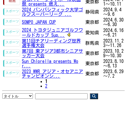
東京都
祭 presents 燃え...
1～10.11
2024 パンパシフィック大学ゴ
2024.9.4
静岡県
ルフスーパーリーグ ...
～9.6
2024.6.30
SOMPO JAPAN CUP
東京都
～6.30
2024 トヨタジュニアゴルフワ
2024.6.16
愛知県
～6.21
ールドカップ Sup...
第11回チアリーディング世界
2023.11.2
群馬県
選手権大会
3～11.26
第7回 東アジア3都市シニアサ
2023.10.2
東京都
ッカー大会
9～10.30
Sun Chlorella presents Wo
2023.8.10
東京都
r...
～8.13
2023 WWR アジア・オセアニア
2023.6.29
東京都
チャンピオンシ...
～7.2
1
2