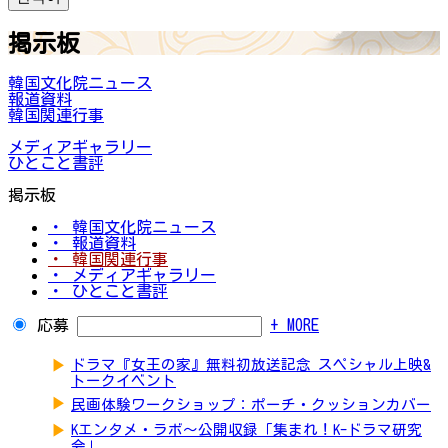
掲示板
韓国文化院ニュース
報道資料
韓国関連行事
メディアギャラリー
ひとこと書評
掲示板
・ 韓国文化院ニュース
・ 報道資料
・ 韓国関連行事
・ メディアギャラリー
・ ひとこと書評
応募
+ MORE
▶
ドラマ『女王の家』無料初放送記念 スペシャル上映&
トークイベント
▶
民画体験ワークショップ：ポーチ・クッションカバー
▶
Kエンタメ・ラボ～公開収録「集まれ！K-ドラマ研究
会」