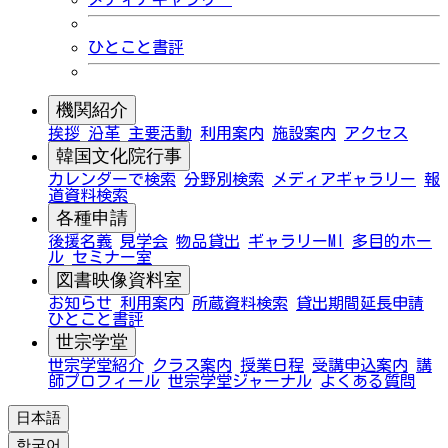
ひとこと書評
機関紹介
挨拶
沿革
主要活動
利用案内
施設案内
アクセス
韓国文化院行事
カレンダーで検索
分野別検索
メディアギャラリー
報
道資料検索
各種申請
後援名義
見学会
物品貸出
ギャラリーMI
多目的ホー
ル
セミナー室
図書映像資料室
お知らせ
利用案内
所蔵資料検索
貸出期間延長申請
ひとこと書評
世宗学堂
世宗学堂紹介
クラス案内
授業日程
受講申込案内
講
師プロフィール
世宗学堂ジャーナル
よくある質問
日本語
한국어