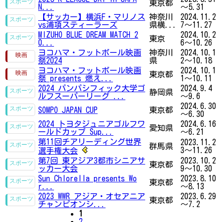
東京都
N...
～5.31
【サッカー】横浜F・マリノス
神奈川
2024.11.2
vs浦項スティーラーズ
県横...
7～11.27
MIZUHO BLUE DREAM MATCH 2
2024.10.2
東京
0...
6～10.26
ヨコハマ・フットボール映画
神奈川
2024.10.1
祭2024
県
2～10.18
ヨコハマ・フットボール映画
2024.10.1
東京都
祭 presents 燃え...
1～10.11
2024 パンパシフィック大学ゴ
2024.9.4
静岡県
ルフスーパーリーグ ...
～9.6
2024.6.30
SOMPO JAPAN CUP
東京都
～6.30
2024 トヨタジュニアゴルフワ
2024.6.16
愛知県
ールドカップ Sup...
～6.21
第11回チアリーディング世界
2023.11.2
群馬県
3～11.26
選手権大会
第7回 東アジア3都市シニアサ
2023.10.2
東京都
ッカー大会
9～10.30
Sun Chlorella presents Wo
2023.8.10
東京都
r...
～8.13
2023 WWR アジア・オセアニア
2023.6.29
東京都
チャンピオンシ...
～7.2
1
2