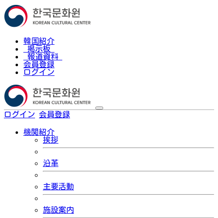
韓国紹介
掲示板
報道資料
会員登録
ログイン
ログイン
会員登録
한국어
機関紹介
挨拶
沿革
主要活動
施設案内