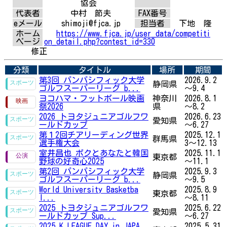
協会
代表者
中村 節夫
FAX番号
eメール
shimoji@fjca.jp
担当者
下地 隆
ホーム
https://www.fjca.jp/user_data/competiti
ページ
on_detail.php?contest_id=330
修正
分類
タイトル
場所
期間
第3回 パンパシフィック大学
2026.9.2
静岡県
ゴルフスーパーリーグ b...
～9.4
ヨコハマ・フットボール映画
神奈川
2026.8.1
祭2026
県
～8.2
2026 トヨタジュニアゴルフワ
2026.6.23
愛知県
ールドカップ
～6.27
第１2回チアリーディング世界
2025.12.1
群馬県
選手権大会
3～12.13
室井昌也 ボクとあなたと韓国
2025.11.1
東京都
野球の好奇心2025
～11.1
第2回 パンパシフィック大学
2025.9.3
静岡県
ゴルフスーパーリーグ b...
～9.5
World University Basketba
2025.8.9
東京都
l...
～8.11
2025 トヨタジュニアゴルフワ
2025.6.22
愛知県
ールドカップ Sup...
～6.27
2025 K LEAGUE DAY in JAPA
2025.5.31