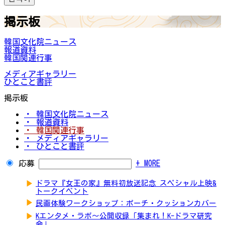
掲示板
韓国文化院ニュース
報道資料
韓国関連行事
メディアギャラリー
ひとこと書評
掲示板
・ 韓国文化院ニュース
・ 報道資料
・ 韓国関連行事
・ メディアギャラリー
・ ひとこと書評
応募
+ MORE
▶
ドラマ『女王の家』無料初放送記念 スペシャル上映&
トークイベント
▶
民画体験ワークショップ：ポーチ・クッションカバー
▶
Kエンタメ・ラボ～公開収録「集まれ！K-ドラマ研究
会」