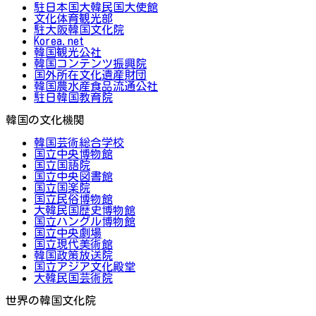
駐日本国大韓民国大使館
文化体育観光部
駐大阪韓国文化院
Korea.net
韓国観光公社
韓国コンテンツ振興院
国外所在文化遺産財団
韓国農水産食品流通公社
駐日韓国教育院
韓国の文化機関
韓国芸術総合学校
国立中央博物館
国立国語院
国立中央図書館
国立国楽院
国立民俗博物館
大韓民国歴史博物館
国立ハングル博物館
国立中央劇場
国立現代美術館
韓国政策放送院
国立アジア文化殿堂
大韓民国芸術院
世界の韓国文化院