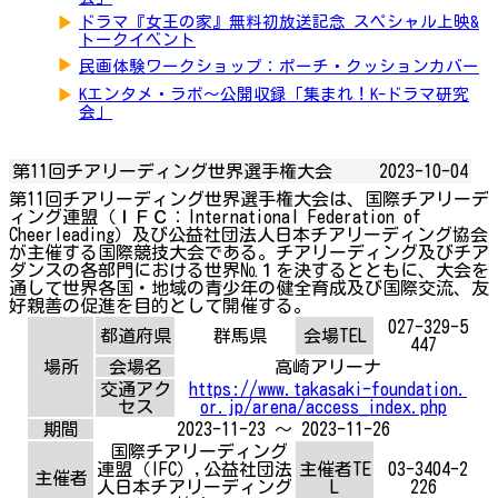
▶
ドラマ『女王の家』無料初放送記念 スペシャル上映&
トークイベント
▶
民画体験ワークショップ：ポーチ・クッションカバー
▶
Kエンタメ・ラボ～公開収録「集まれ！K-ドラマ研究
会」
第11回チアリーディング世界選手権大会
2023-10-04
第11回チアリーディング世界選手権大会
は、国際チアリーデ
ィング連盟（ＩＦＣ：International Federation of
Cheerleading）及び公益社団法人日本チアリーディング協会
が主催する国際競技大会である。
チアリーディング及びチア
ダンスの各部門における
世界№１を決するとともに、大会を
通して世界各国・地域の
青少年の健全育成及び
国際交流、友
好親善の促進を目的として開催する。
027-329-5
都道府県
群馬県
会場TEL
447
場所
会場名
高崎アリーナ
交通アク
https://www.takasaki-foundation.
セス
or.jp/arena/access_index.php
期間
2023-11-23 ～ 2023-11-26
国際チアリーディング
連盟（IFC）,公益社団法
主催者TE
03-3404-2
主催者
人日本チアリーディング
L
226