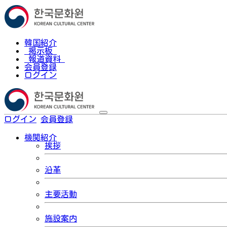
韓国紹介
掲示板
報道資料
会員登録
ログイン
ログイン
会員登録
한국어
機関紹介
挨拶
沿革
主要活動
施設案内