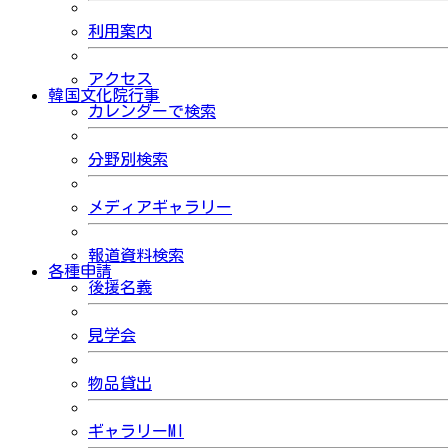
利用案内
アクセス
韓国文化院行事
カレンダーで検索
分野別検索
メディアギャラリー
報道資料検索
各種申請
後援名義
見学会
物品貸出
ギャラリーMI