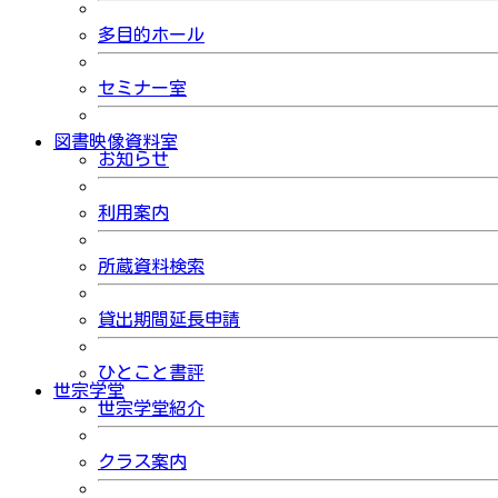
多目的ホール
セミナー室
図書映像資料室
お知らせ
利用案内
所蔵資料検索
貸出期間延長申請
ひとこと書評
世宗学堂
世宗学堂紹介
クラス案内