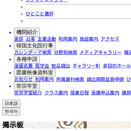
ひとこと書評
機関紹介
挨拶
沿革
主要活動
利用案内
施設案内
アクセス
韓国文化院行事
カレンダーで検索
分野別検索
メディアギャラリー
報
各種申請
後援名義
見学会
物品貸出
ギャラリーMI
多目的ホール
図書映像資料室
お知らせ
利用案内
所蔵資料検索
貸出期間延長申請
ひ
世宗学堂
世宗学堂紹介
クラス案内
授業日程
受講申込案内
講師
日本語
한국어
掲示板