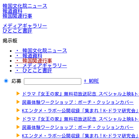
韓国文化院ニュース
報道資料
韓国関連行事
メディアギャラリー
ひとこと書評
掲示板
・ 韓国文化院ニュース
・ 報道資料
・ 韓国関連行事
・ メディアギャラリー
・ ひとこと書評
応募
+ MORE
▶
ドラマ『女王の家』無料初放送記念 スペシャル上映&
▶
民画体験ワークショップ：ポーチ・クッションカバー
▶
Kエンタメ・ラボ～公開収録「集まれ！K-ドラマ研究会
▶
ドラマ『女王の家』無料初放送記念 スペシャル上映&
▶
民画体験ワークショップ：ポーチ・クッションカバー
▶
Kエンタメ・ラボ～公開収録「集まれ！K-ドラマ研究会